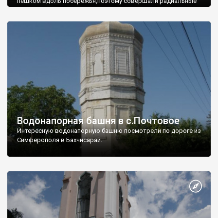
пешком вдоль побережья,поэтому совершали радиальные
вылазки из Оленевки.
Водонапорная башня в с.Почтовое
Интересную водонапорную башню посмотрели по дороге из
Симферополя в Бахчисарай.