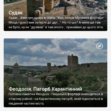
Судак
Судак... Вже чую крики в спину: "Ааа, попса! Муляжна фортеця!
Місце,туристами затерте до дір!..." Но то шо? А мене ще там
не було, ну не "дірявив" я там нічого... принаймні до цього літа.
Феодосія. Пагорб Карантинний
Головна памятка Феодосії - Генуезька фортеця знаходиться в
старому районі - на Карантинному пагорбі, який підноситься в
південній частині міста.