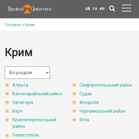
uk
ru
en
Головна
>
Крим
Крим
Алушта
Сімферопольський район
Бахчисарайський район
Судак
Євпаторія
Феодосія
Керч
Чорноморський район
Красноперекопський
Ялта
район
Севастополь