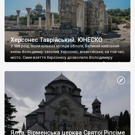
Херсонес Таврійський. ЮНЕСКО
У 988 році, після кількох місяців облоги, Великий київський
князь Володимир захопив Херсонес, візантійське, на той час,
місто. Саме взяття Херсонесу дозволило Володимиру
диктувати свої умови візантійському імператору Василю ІІ, та
одружитися з його дочкою Ганною. Цього ж року, в
Херсонесі Володимир-язичник, став Василем-християнином.
А потім було Хрещення Русі. На честь Херсонесу Таврійського
названо місто […]
Ялта. Вірменська церква Святої Ріпсіме