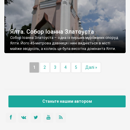
Ялта. Собор Іоанна Златоуста
Собор Іоанна Златоуста – одна із перших мурованих споруд
Ялти. Його 45-метрова дзвіниця і нині видніється в місті
майже звідусіль, а колись це була висотна домінанта Ялти.
1
2
3
4
5
Далі »
Станьте нашим автором