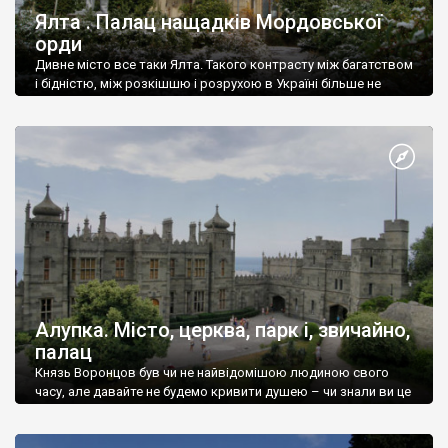
Ялта . Палац нащадків Мордовської
орди
Дивне місто все таки Ялта. Такого контрасту між багатством
і бідністю, між розкішшю і розрухою в Україні більше не
знайдеш.
Алупка. Місто, церква, парк і, звичайно,
палац
Князь Воронцов був чи не найвідомішою людиною свого
часу, але давайте не будемо кривити душею – чи знали ви це
прізвище до відвідин Алупки? Мабуть все таки ні.