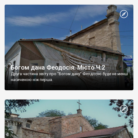
Богом дана Феодосія. Місто Ч.2
Друга частина звіту про "Богом дану" Феодосію буде не менш
насиченою ніж перша.