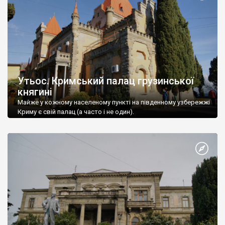
Утьос. Кримський палац грузинської
княгині
Майже у кожному населеному пункті на південному узбережжі
Криму є свій палац (а часто і не один).