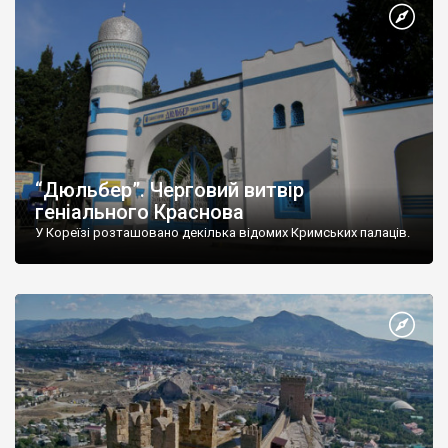
“Дюльбер”. Черговий витвір
геніального Краснова
У Кореїзі розташовано декілька відомих Кримських палаців.