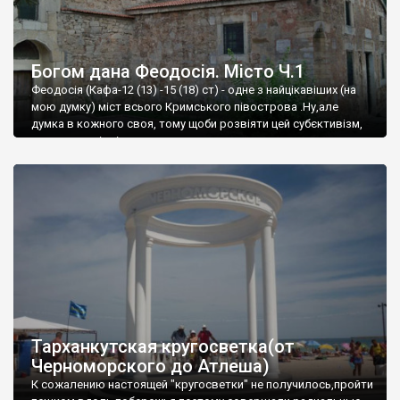
Богом дана Феодосія. Місто Ч.1
Феодосія (Кафа-12 (13) -15 (18) ст) - одне з найцікавіших (на
мою думку) міст всього Кримського півострова .Ну,але
думка в кожного своя, тому щоби розвіяти цей субєктивізм,
запрошую відвідати це
Тарханкутская кругосветка(от
Черноморского до Атлеша)
К сожалению настоящей "кругосветки" не получилось,пройти