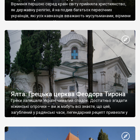
Вірменія першою серед країн світу прийняла християнство,
як державну релігію, й на подив багатьох пересічних
українців, які усіх кавказців вважають мусульманами, вірмени
є відданими вірянами Христа
Ялта. Грецька церква Феодора Тирона
Греки залишили Україні чималий спадок. Достатньо згадати
ніжинські огірочки – ви ж мабуть всі знаєте, що цей,
загублений у радянські часи, легендарний рецепт привезли у
Ніжин греки?