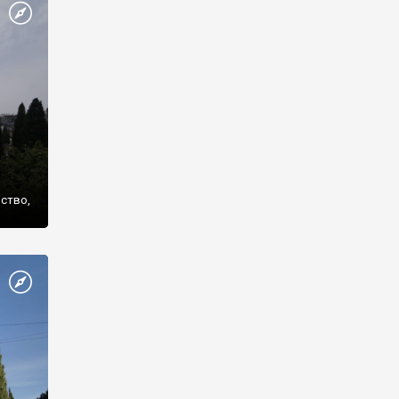
же
нство,