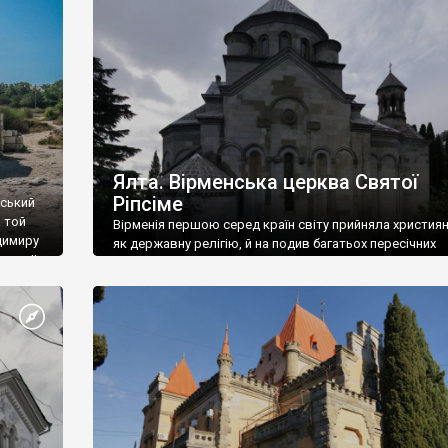
ефактів
називаються «повстяками» (postaki)…” “Вино. Крим
єкту
виробляє відмінне вино і його вдосталь: воно все ду
го».
легке біле і дуже […]
ти та
Ялта. Вірменська церква Святої
Ріпсіме
вський
 той
Вірменія першою серед країн світу прийняла христия
димиру
як державну релігію, й на подив багатьох пересічних
илю ІІ,
українців, які усіх кавказців вважають мусульманами,
 в
вірмени є відданими вірянами Христа