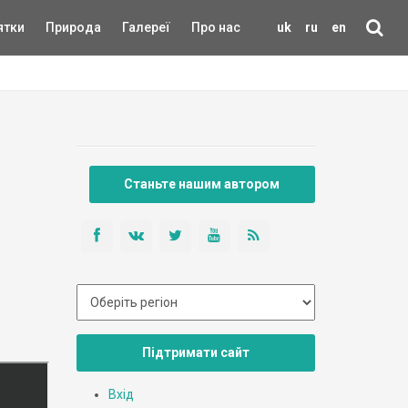
ятки
Природа
Галереї
Про нас
uk
ru
en
Станьте нашим автором
Підтримати сайт
Вхід