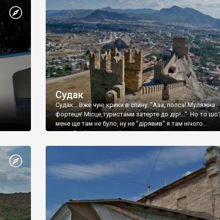
Судак
Судак... Вже чую крики в спину: "Ааа, попса! Муляжна
фортеця! Місце,туристами затерте до дір!..." Но то шо
мене ще там не було, ну не "дірявив" я там нічого...
принаймні до цього літа.