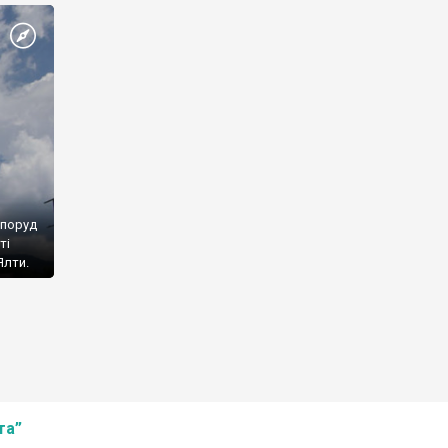
споруд
ті
Ялти.
та”