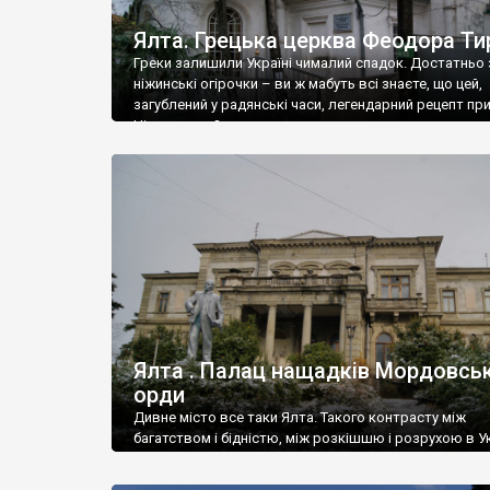
Ялта. Грецька церква Феодора Ти
Греки залишили Україні чималий спадок. Достатньо 
ніжинські огірочки – ви ж мабуть всі знаєте, що цей,
загублений у радянські часи, легендарний рецепт пр
Ніжин греки?
Ялта . Палац нащадків Мордовськ
орди
Дивне місто все таки Ялта. Такого контрасту між
багатством і бідністю, між розкішшю і розрухою в Ук
більше не знайдеш.