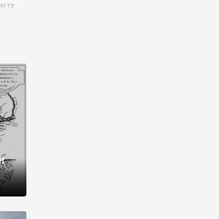
им та
ора і
є
го типу,
ей-
рний
ста:
 райони
від 2
I
і,
рукти,
 котрі