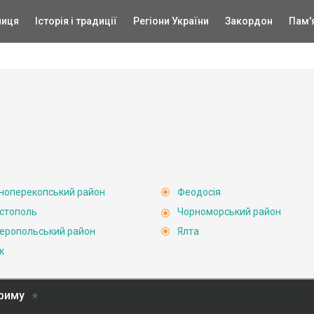
ниця
Історія і традиції
Регіони України
Закордон
Пам'
ноперекопський район
Феодосія
стополь
Чорноморський район
еропольський район
Ялта
к