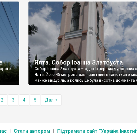
е
Ялта. Собор Іоанна Златоуста
ороге
Собор Іоанна Златоуста – одна із перших мурованих 
Ялти. Його 45-метрова дзвіниця і нині видніється в міс
майже звідусіль, а колись це була висотна домінанта 
2
3
4
5
Далі »
нас
Стати автором
Підтримати сайт “Україна Інкогні