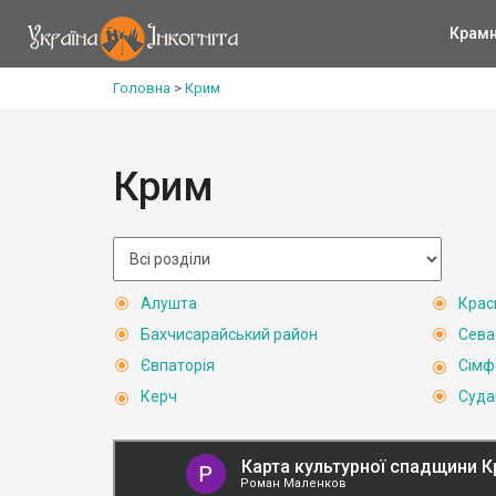
Крам
Головна
>
Крим
Крим
Алушта
Крас
Бахчисарайський район
Сева
Євпаторія
Сімф
Керч
Суда