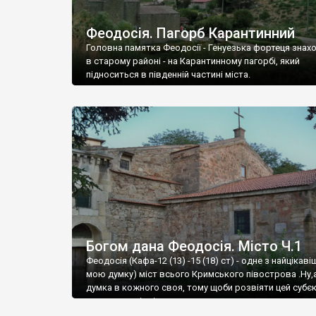
Феодосія. Пагорб Карантинний
Головна памятка Феодосії - Генуезька фортеця знах
в старому районі - на Карантинному пагорбі, який
підноситься в південній частині міста.
Богом дана Феодосія. Місто Ч.1
Феодосія (Кафа-12 (13) -15 (18) ст) - одне з найцікаві
мою думку) міст всього Кримського півострова .Ну,
думка в кожного своя, тому щоби розвіяти цей субєк
запрошую відвідати це