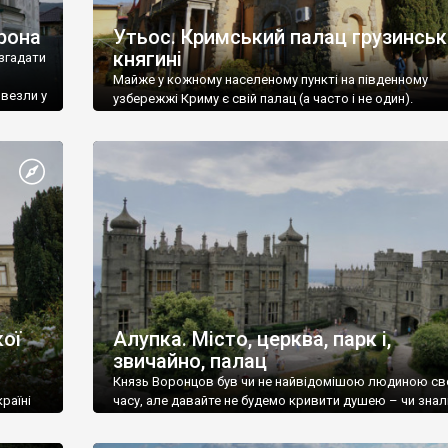
рона
Утьос. Кримський палац грузинськ
княгині
згадати
Майже у кожному населеному пункті на південному
ивезли у
узбережжі Криму є свій палац (а часто і не один).
ої
Алупка. Місто, церква, парк і,
звичайно, палац
Князь Воронцов був чи не найвідомішою людиною св
раїні
часу, але давайте не будемо кривити душею – чи знал
це прізвище до відвідин Алупки? Мабуть все таки ні.