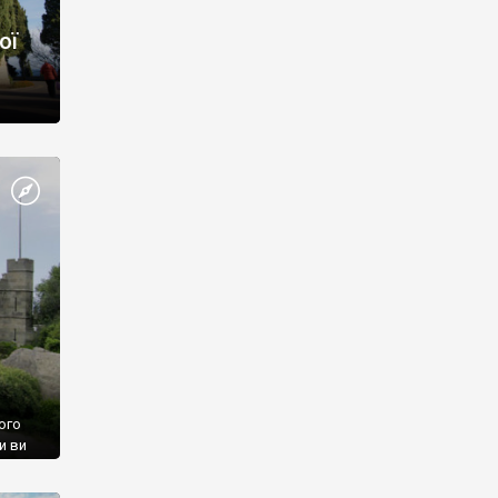
ої
ого
и ви