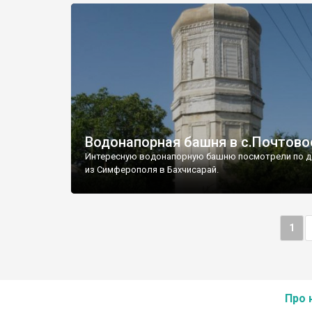
Водонапорная башня в с.Почтово
Интересную водонапорную башню посмотрели по д
из Симферополя в Бахчисарай.
1
Про 