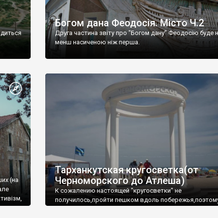
Богом дана Феодосія. Місто Ч.2
одиться
Друга частина звіту про "Богом дану" Феодосію буде 
менш насиченою ніж перша.
Тарханкутская кругосветка(от
Черноморского до Атлеша)
ших (на
але
К сожалению настоящей "кругосветки" не
тивізм,
получилось,пройти пешком вдоль побережья,поэтом
совершали радиальные вылазки из Оленевки.