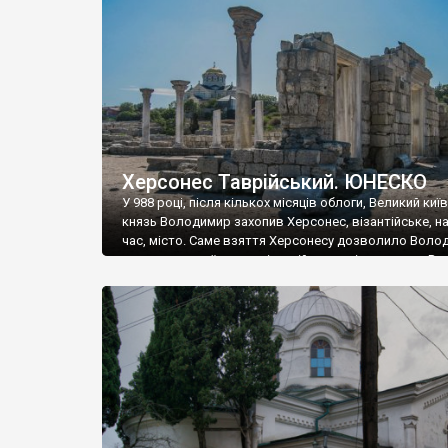
музею «Новгородський музей-заповідник» сотні арт
візантійської доби. Раритети викрадені з фондів об’
культурної спадщини ЮНЕСКО «Херсонеса Таврійсько
Офіційно – на виставку «Золото Візантії», але експер
влада в Україні вважають це лише […]
Херсонес Таврійський. ЮНЕСКО
У 988 році, після кількох місяців облоги, Великий киї
князь Володимир захопив Херсонес, візантійське, на
час, місто. Саме взяття Херсонесу дозволило Воло
диктувати свої умови візантійському імператору Вас
та одружитися з його дочкою Ганною. Цього ж року,
Херсонесі Володимир-язичник, став Василем-
християнином. А потім було Хрещення Русі. На честь
Херсонесу Таврійського названо місто […]