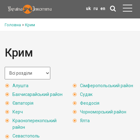
uk
ru
en
Головна
>
Крим
Крим
Алушта
Сімферопольський район
Бахчисарайський район
Судак
Євпаторія
Феодосія
Керч
Чорноморський район
Красноперекопський
Ялта
район
Севастополь