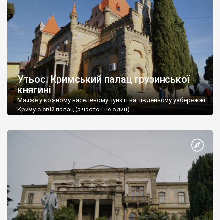
Утьос. Кримський палац грузинської
княгині
Майже у кожному населеному пункті на південному узбережжі
Криму є свій палац (а часто і не один).