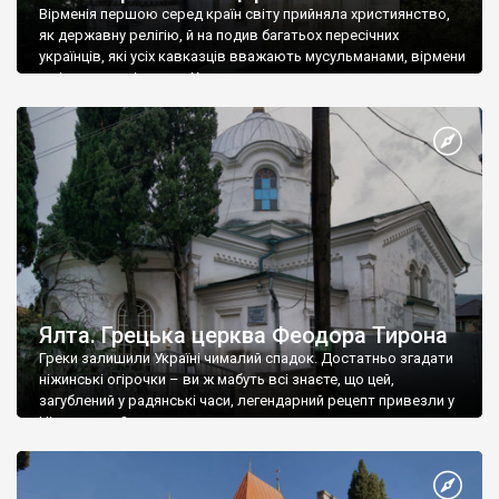
Вірменія першою серед країн світу прийняла християнство,
як державну релігію, й на подив багатьох пересічних
українців, які усіх кавказців вважають мусульманами, вірмени
є відданими вірянами Христа
Ялта. Грецька церква Феодора Тирона
Греки залишили Україні чималий спадок. Достатньо згадати
ніжинські огірочки – ви ж мабуть всі знаєте, що цей,
загублений у радянські часи, легендарний рецепт привезли у
Ніжин греки?