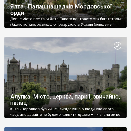
Ялта . Палац нащадків Мордовської
орди
Дивне місто все таки Ялта. Такого контрасту між багатством
і бідністю, між розкішшю і розрухою в Україні більше не
знайдеш.
Алупка. Місто, церква, парк і, звичайно,
палац
Князь Воронцов був чи не найвідомішою людиною свого
часу, але давайте не будемо кривити душею – чи знали ви це
прізвище до відвідин Алупки? Мабуть все таки ні.