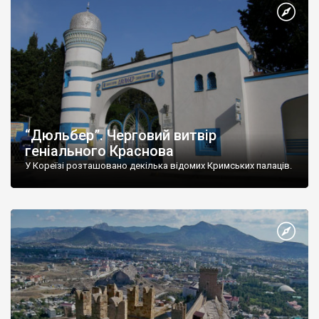
“Дюльбер”. Черговий витвір
геніального Краснова
У Кореїзі розташовано декілька відомих Кримських палаців.