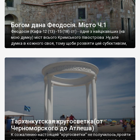
Богом дана Феодосія. Місто Ч.1
Феодосія (Кафа-12 (13) -15 (18) ст) - одне з найцікавіших (на
мою думку) міст всього Кримського півострова .Ну,але
думка в кожного своя, тому щоби розвіяти цей субєктивізм,
запрошую відвідати це
Тарханкутская кругосветка(от
Черноморского до Атлеша)
К сожалению настоящей "кругосветки" не получилось,пройти