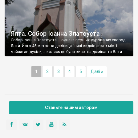
Ялта. Собор Іоанна Златоуста
Собор Іоанна Златоуста – одна із перших мурованих споруд
Ялти. Його 45-метрова дзвіниця і нині видніється в місті
майже звідусіль, а колись це була висотна домінанта Ялти.
1
2
3
4
5
Далі »
Станьте нашим автором