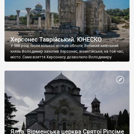
Херсонес Таврійський. ЮНЕСКО
У 988 році, після кількох місяців облоги, Великий київський
князь Володимир захопив Херсонес, візантійське, на той час,
місто. Саме взяття Херсонесу дозволило Володимиру
диктувати свої умови візантійському імператору Василю ІІ, та
одружитися з його дочкою Ганною. Цього ж року, в
Херсонесі Володимир-язичник, став Василем-християнином.
А потім було Хрещення Русі. На честь Херсонесу Таврійського
названо місто […]
Ялта. Вірменська церква Святої Ріпсіме