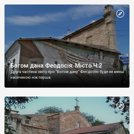
Богом дана Феодосія. Місто Ч.2
Друга частина звіту про "Богом дану" Феодосію буде не менш
насиченою ніж перша.