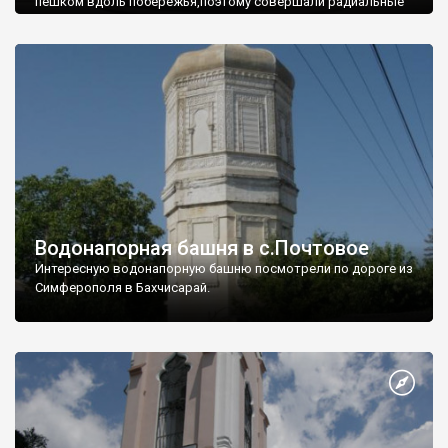
пешком вдоль побережья,поэтому совершали радиальные
вылазки из Оленевки.
Водонапорная башня в с.Почтовое
Интересную водонапорную башню посмотрели по дороге из
Симферополя в Бахчисарай.