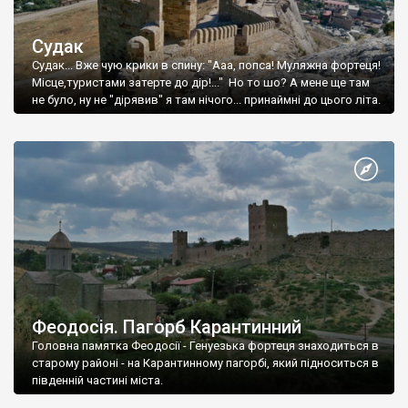
Судак
Судак... Вже чую крики в спину: "Ааа, попса! Муляжна фортеця!
Місце,туристами затерте до дір!..." Но то шо? А мене ще там
не було, ну не "дірявив" я там нічого... принаймні до цього літа.
Феодосія. Пагорб Карантинний
Головна памятка Феодосії - Генуезька фортеця знаходиться в
старому районі - на Карантинному пагорбі, який підноситься в
південній частині міста.