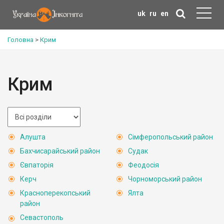
uk
ru
en
Головна
>
Крим
Крим
Алушта
Сімферопольський район
Бахчисарайський район
Судак
Євпаторія
Феодосія
Керч
Чорноморський район
Красноперекопський
Ялта
район
Севастополь