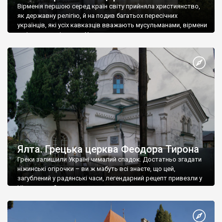
Вірменія першою серед країн світу прийняла християнство,
як державну релігію, й на подив багатьох пересічних
українців, які усіх кавказців вважають мусульманами, вірмени
є відданими вірянами Христа
Ялта. Грецька церква Феодора Тирона
Греки залишили Україні чималий спадок. Достатньо згадати
ніжинські огірочки – ви ж мабуть всі знаєте, що цей,
загублений у радянські часи, легендарний рецепт привезли у
Ніжин греки?