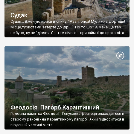
Судак
Судак... Вже чую крики в спину: "Ааа, попса! Муляжна фортеця!
Місце,туристами затерте до дір!..." Но то шо? А мене ще там
не було, ну не "дірявив" я там нічого... принаймні до цього літа.
Феодосія. Пагорб Карантинний
Головна памятка Феодосії - Генуезька фортеця знаходиться в
старому районі - на Карантинному пагорбі, який підноситься в
південній частині міста.