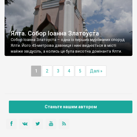
Ялта. Собор Іоанна Златоуста
Собор Іоанна Златоуста – одна із перших мурованих споруд
Ялти. Його 45-метрова дзвіниця і нині видніється в місті
майже звідусіль, а колись це була висотна домінанта Ялти.
1
2
3
4
5
Далі »
Станьте нашим автором