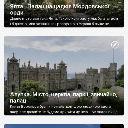
Ялта . Палац нащадків Мордовської
орди
Дивне місто все таки Ялта. Такого контрасту між багатством
і бідністю, між розкішшю і розрухою в Україні більше не
знайдеш.
Алупка. Місто, церква, парк і, звичайно,
палац
Князь Воронцов був чи не найвідомішою людиною свого
часу, але давайте не будемо кривити душею – чи знали ви це
прізвище до відвідин Алупки? Мабуть все таки ні.