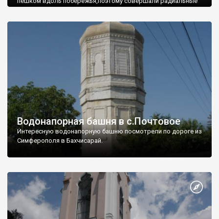
пешком вдоль побережья,поэтому совершали радиальные
вылазки из Оленевки.
Водонапорная башня в с.Почтовое
Интересную водонапорную башню посмотрели по дороге из
Симферополя в Бахчисарай.