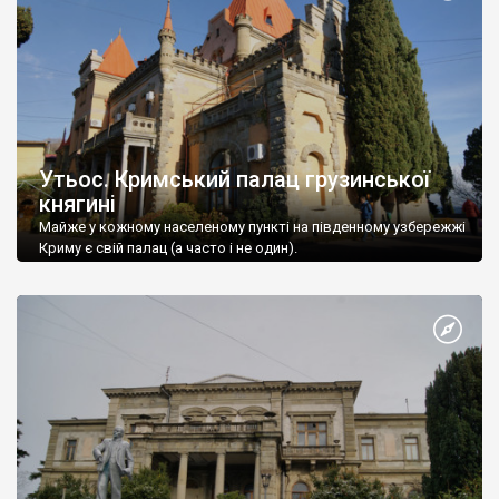
Утьос. Кримський палац грузинської
княгині
Майже у кожному населеному пункті на південному узбережжі
Криму є свій палац (а часто і не один).