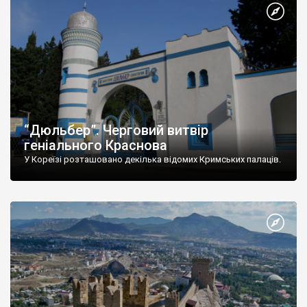
“Дюльбер”. Черговий витвір
геніального Краснова
У Кореїзі розташовано декілька відомих Кримських палаців.