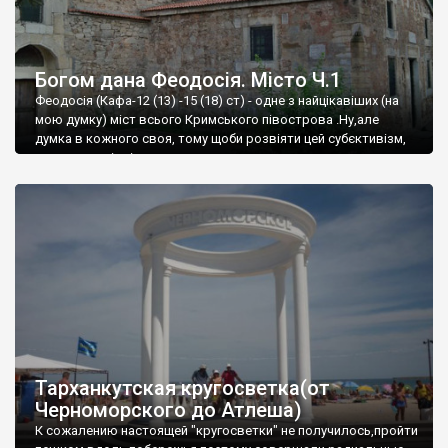
Богом дана Феодосія. Місто Ч.1
Феодосія (Кафа-12 (13) -15 (18) ст) - одне з найцікавіших (на
мою думку) міст всього Кримського півострова .Ну,але
думка в кожного своя, тому щоби розвіяти цей субєктивізм,
запрошую відвідати це
Тарханкутская кругосветка(от
Черноморского до Атлеша)
К сожалению настоящей "кругосветки" не получилось,пройти