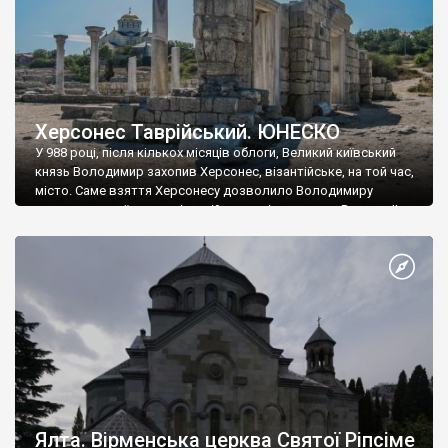
Херсонес Таврійський. ЮНЕСКО
У 988 році, після кількох місяців облоги, Великий київський
князь Володимир захопив Херсонес, візантійське, на той час,
місто. Саме взяття Херсонесу дозволило Володимиру
диктувати свої умови візантійському імператору Василю ІІ, та
одружитися з його дочкою Ганною. Цього ж року, в
Херсонесі Володимир-язичник, став Василем-християнином.
А потім було Хрещення Русі. На честь Херсонесу Таврійського
названо місто […]
Ялта. Вірменська церква Святої Ріпсіме