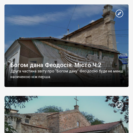
Богом дана Феодосія. Місто Ч.2
Друга частина звіту про "Богом дану" Феодосію буде не менш
насиченою ніж перша.