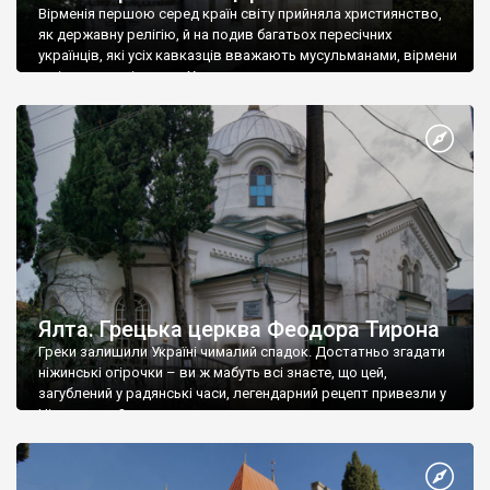
Вірменія першою серед країн світу прийняла християнство,
як державну релігію, й на подив багатьох пересічних
українців, які усіх кавказців вважають мусульманами, вірмени
є відданими вірянами Христа
Ялта. Грецька церква Феодора Тирона
Греки залишили Україні чималий спадок. Достатньо згадати
ніжинські огірочки – ви ж мабуть всі знаєте, що цей,
загублений у радянські часи, легендарний рецепт привезли у
Ніжин греки?