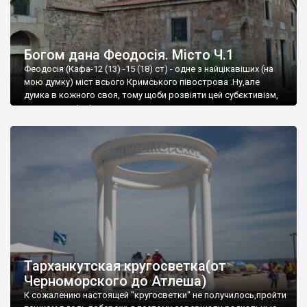
Богом дана Феодосія. Місто Ч.1
Феодосія (Кафа-12 (13) -15 (18) ст) - одне з найцікавіших (на
мою думку) міст всього Кримського півострова .Ну,але
думка в кожного своя, тому щоби розвіяти цей субєктивізм,
запрошую відвідати це
Тарханкутская кругосветка(от
Черноморского до Атлеша)
К сожалению настоящей "кругосветки" не получилось,пройти