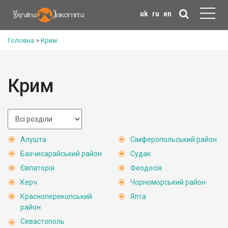
uk
ru
en
Головна
>
Крим
Крим
Алушта
Сімферопольський район
Бахчисарайський район
Судак
Євпаторія
Феодосія
Керч
Чорноморський район
Красноперекопський
Ялта
район
Севастополь