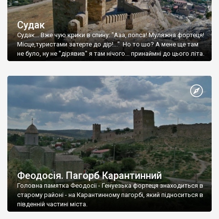
Судак
Судак... Вже чую крики в спину: "Ааа, попса! Муляжна фортеця!
Місце,туристами затерте до дір!..." Но то шо? А мене ще там
не було, ну не "дірявив" я там нічого... принаймні до цього літа.
Феодосія. Пагорб Карантинний
Головна памятка Феодосії - Генуезька фортеця знаходиться в
старому районі - на Карантинному пагорбі, який підноситься в
південній частині міста.