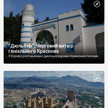
“Дюльбер”. Черговий витвір
геніального Краснова
У Кореїзі розташовано декілька відомих Кримських палаців.