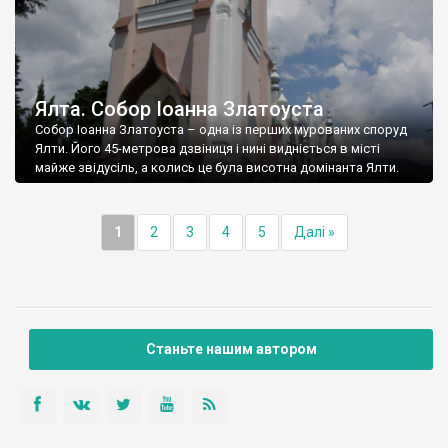
Ялта. Собор Іоанна Златоуста
Собор Іоанна Златоуста – одна із перших мурованих споруд
Ялти. Його 45-метрова дзвіниця і нині видніється в місті
майже звідусіль, а колись це була висотна домінанта Ялти.
1
2
3
4
5
Далі »
Станьте нашим автором