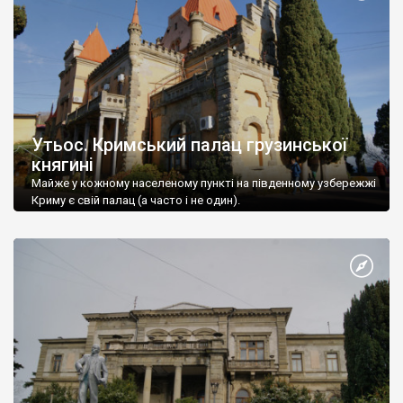
Утьос. Кримський палац грузинської
княгині
Майже у кожному населеному пункті на південному узбережжі
Криму є свій палац (а часто і не один).