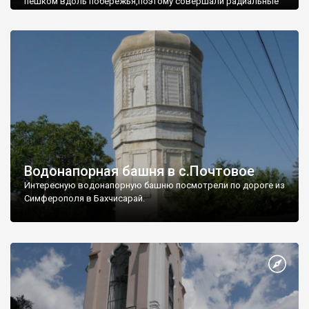
пешком вдоль побережья,поэтому совершали радиальные
вылазки из Оленевки.
Водонапорная башня в с.Почтовое
Интересную водонапорную башню посмотрели по дороге из
Симферополя в Бахчисарай.