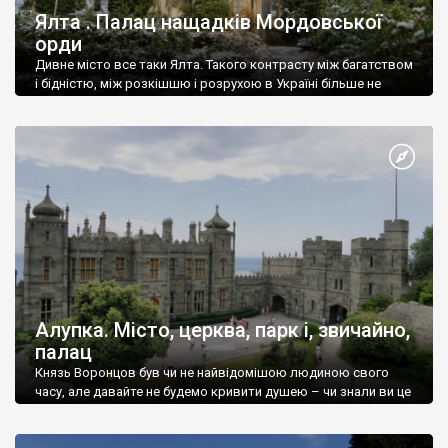
Ялта . Палац нащадків Мордовської
орди
Дивне місто все таки Ялта. Такого контрасту між багатством
і бідністю, між розкішшю і розрухою в Україні більше не
знайдеш.
Алупка. Місто, церква, парк і, звичайно,
палац
Князь Воронцов був чи не найвідомішою людиною свого
часу, але давайте не будемо кривити душею – чи знали ви це
прізвище до відвідин Алупки? Мабуть все таки ні.