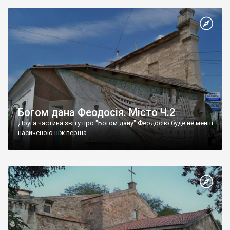
Богом дана Феодосія. Місто Ч.2
Друга частина звіту про "Богом дану" Феодосію буде не менш
насиченою ніж перша.