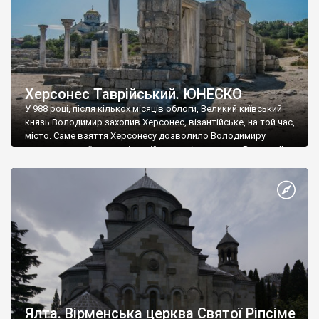
Херсонес Таврійський. ЮНЕСКО
У 988 році, після кількох місяців облоги, Великий київський
князь Володимир захопив Херсонес, візантійське, на той час,
місто. Саме взяття Херсонесу дозволило Володимиру
диктувати свої умови візантійському імператору Василю ІІ, та
одружитися з його дочкою Ганною. Цього ж року, в
Херсонесі Володимир-язичник, став Василем-християнином.
А потім було Хрещення Русі. На честь Херсонесу Таврійського
названо місто […]
Ялта. Вірменська церква Святої Ріпсіме