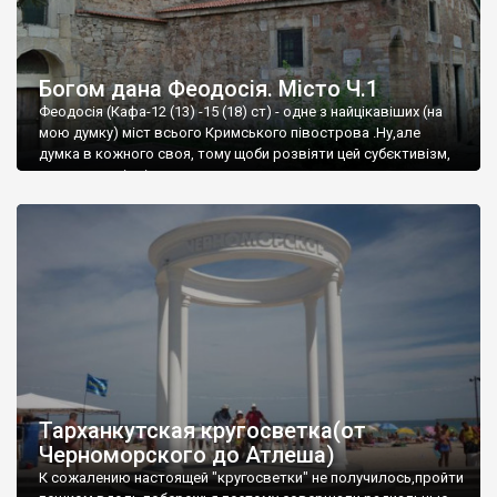
Богом дана Феодосія. Місто Ч.1
Феодосія (Кафа-12 (13) -15 (18) ст) - одне з найцікавіших (на
мою думку) міст всього Кримського півострова .Ну,але
думка в кожного своя, тому щоби розвіяти цей субєктивізм,
запрошую відвідати це
Тарханкутская кругосветка(от
Черноморского до Атлеша)
К сожалению настоящей "кругосветки" не получилось,пройти