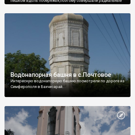
пешком вдоль побережья,поэтому совершали радиальные
вылазки из Оленевки.
Водонапорная башня в с.Почтовое
Интересную водонапорную башню посмотрели по дороге из
Симферополя в Бахчисарай.