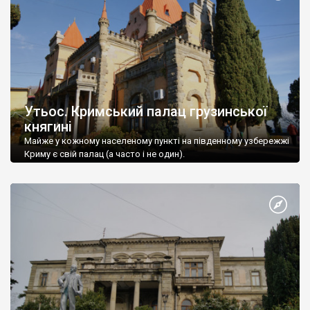
Утьос. Кримський палац грузинської
княгині
Майже у кожному населеному пункті на південному узбережжі
Криму є свій палац (а часто і не один).