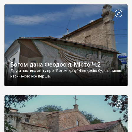
Богом дана Феодосія. Місто Ч.2
Друга частина звіту про "Богом дану" Феодосію буде не менш
насиченою ніж перша.