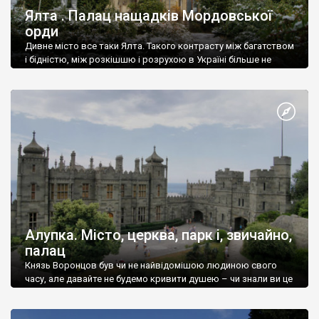
Ялта . Палац нащадків Мордовської
орди
Дивне місто все таки Ялта. Такого контрасту між багатством
і бідністю, між розкішшю і розрухою в Україні більше не
знайдеш.
Алупка. Місто, церква, парк і, звичайно,
палац
Князь Воронцов був чи не найвідомішою людиною свого
часу, але давайте не будемо кривити душею – чи знали ви це
прізвище до відвідин Алупки? Мабуть все таки ні.