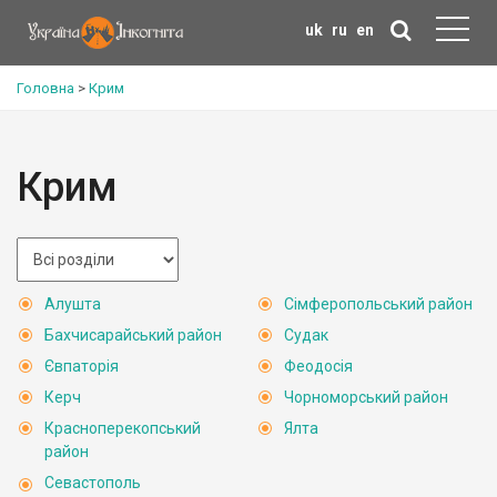
uk
ru
en
Головна
>
Крим
Крим
Алушта
Сімферопольський район
Бахчисарайський район
Судак
Євпаторія
Феодосія
Керч
Чорноморський район
Красноперекопський
Ялта
район
Севастополь