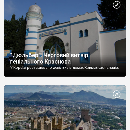
“Дюльбер”. Черговий витвір
геніального Краснова
У Кореїзі розташовано декілька відомих Кримських палаців.