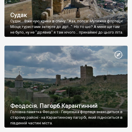
Судак
Судак... Вже чую крики в спину: "Ааа, попса! Муляжна фортеця!
Місце,туристами затерте до дір!..." Но то шо? А мене ще там
не було, ну не "дірявив" я там нічого... принаймні до цього літа.
Феодосія. Пагорб Карантинний
Головна памятка Феодосії - Генуезька фортеця знаходиться в
старому районі - на Карантинному пагорбі, який підноситься в
південній частині міста.