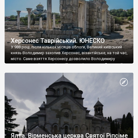
Херсонес Таврійський. ЮНЕСКО
У 988 році, після кількох місяців облоги, Великий київський
князь Володимир захопив Херсонес, візантійське, на той час,
місто. Саме взяття Херсонесу дозволило Володимиру
диктувати свої умови візантійському імператору Василю ІІ, та
одружитися з його дочкою Ганною. Цього ж року, в
Херсонесі Володимир-язичник, став Василем-християнином.
А потім було Хрещення Русі. На честь Херсонесу Таврійського
названо місто […]
Ялта. Вірменська церква Святої Ріпсіме