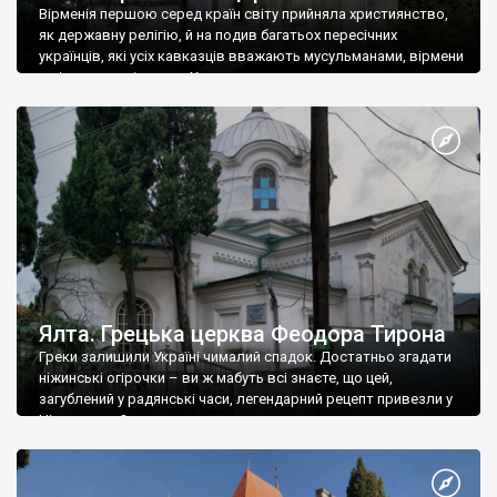
Вірменія першою серед країн світу прийняла християнство,
як державну релігію, й на подив багатьох пересічних
українців, які усіх кавказців вважають мусульманами, вірмени
є відданими вірянами Христа
Ялта. Грецька церква Феодора Тирона
Греки залишили Україні чималий спадок. Достатньо згадати
ніжинські огірочки – ви ж мабуть всі знаєте, що цей,
загублений у радянські часи, легендарний рецепт привезли у
Ніжин греки?