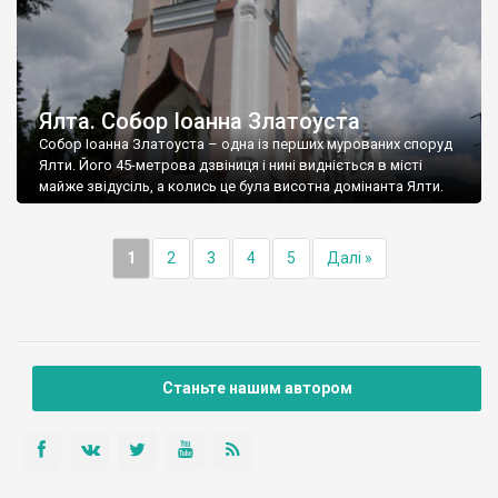
Ялта. Собор Іоанна Златоуста
Собор Іоанна Златоуста – одна із перших мурованих споруд
Ялти. Його 45-метрова дзвіниця і нині видніється в місті
майже звідусіль, а колись це була висотна домінанта Ялти.
1
2
3
4
5
Далі »
Станьте нашим автором