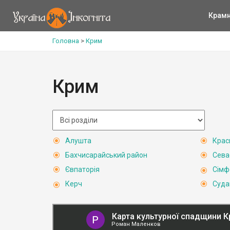
Крам
Головна
>
Крим
Крим
Алушта
Крас
Бахчисарайський район
Сева
Євпаторія
Сімф
Керч
Суда