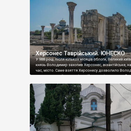
музею «Новгородський музей-заповідник» сотні арт
візантійської доби. Раритети викрадені з фондів об’
культурної спадщини ЮНЕСКО «Херсонеса Таврійсько
Офіційно – на виставку «Золото Візантії», але експер
влада в Україні вважають це лише […]
Херсонес Таврійський. ЮНЕСКО
У 988 році, після кількох місяців облоги, Великий киї
князь Володимир захопив Херсонес, візантійське, на
час, місто. Саме взяття Херсонесу дозволило Воло
диктувати свої умови візантійському імператору Вас
та одружитися з його дочкою Ганною. Цього ж року,
Херсонесі Володимир-язичник, став Василем-
християнином. А потім було Хрещення Русі. На честь
Херсонесу Таврійського названо місто […]