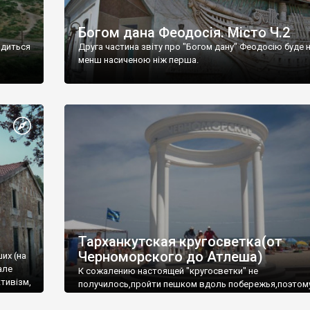
Богом дана Феодосія. Місто Ч.2
одиться
Друга частина звіту про "Богом дану" Феодосію буде 
менш насиченою ніж перша.
Тарханкутская кругосветка(от
Черноморского до Атлеша)
ших (на
але
К сожалению настоящей "кругосветки" не
тивізм,
получилось,пройти пешком вдоль побережья,поэтом
совершали радиальные вылазки из Оленевки.