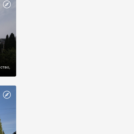
же
нство,