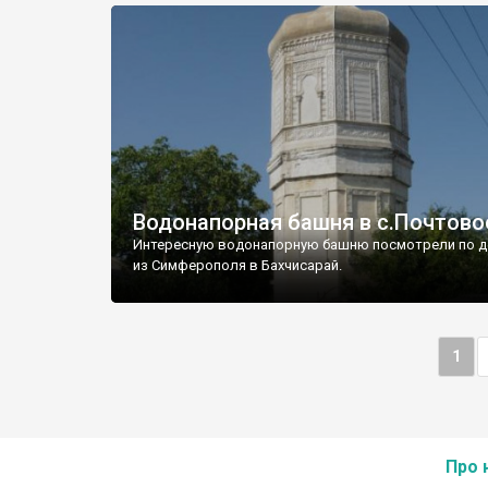
Водонапорная башня в с.Почтово
Интересную водонапорную башню посмотрели по д
из Симферополя в Бахчисарай.
1
Про 