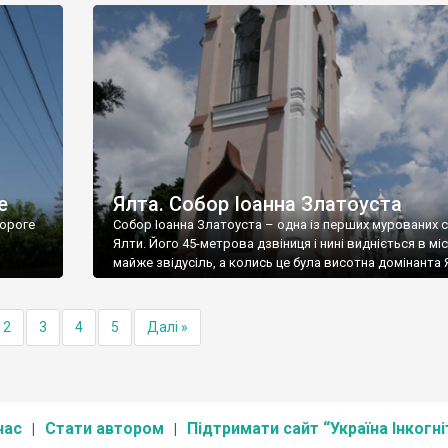
е
Ялта. Собор Іоанна Златоуста
ороге
Собор Іоанна Златоуста – одна із перших мурованих 
Ялти. Його 45-метрова дзвіниця і нині видніється в міс
майже звідусіль, а колись це була висотна домінанта 
2
3
4
5
Далі »
нас
Стати автором
Підтримати сайт “Україна Інкогні