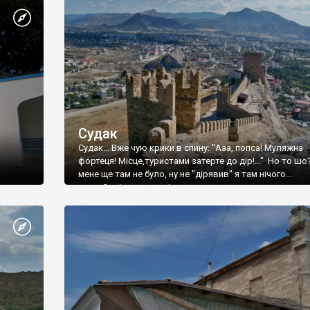
Судак
Судак... Вже чую крики в спину: "Ааа, попса! Муляжна
фортеця! Місце,туристами затерте до дір!..." Но то шо
мене ще там не було, ну не "дірявив" я там нічого...
принаймні до цього літа.