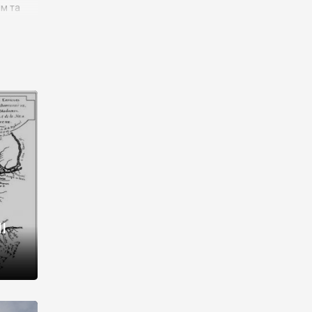
им та
ора і
є
го типу,
ей-
рний
ста:
 райони
від 2
I
і,
рукти,
 котрі