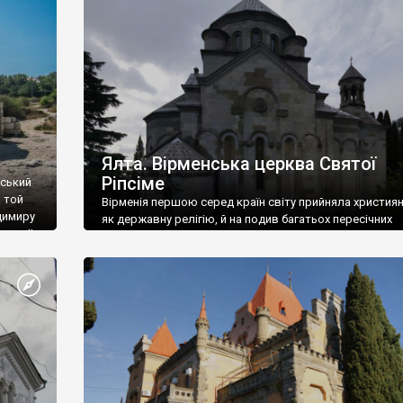
ефактів
називаються «повстяками» (postaki)…” “Вино. Крим
єкту
виробляє відмінне вино і його вдосталь: воно все ду
го».
легке біле і дуже […]
ти та
Ялта. Вірменська церква Святої
Ріпсіме
вський
 той
Вірменія першою серед країн світу прийняла христия
димиру
як державну релігію, й на подив багатьох пересічних
илю ІІ,
українців, які усіх кавказців вважають мусульманами,
 в
вірмени є відданими вірянами Христа