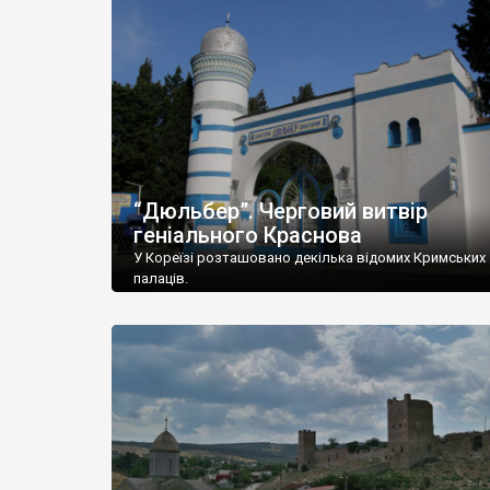
“Дюльбер”. Черговий витвір
геніального Краснова
У Кореїзі розташовано декілька відомих Кримських
палаців.