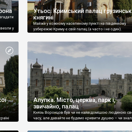
рона
Утьос. Кримський палац грузинськ
княгині
згадати
Майже у кожному населеному пункті на південному
ивезли у
узбережжі Криму є свій палац (а часто і не один).
ої
Алупка. Місто, церква, парк і,
звичайно, палац
Князь Воронцов був чи не найвідомішою людиною св
раїні
часу, але давайте не будемо кривити душею – чи знал
це прізвище до відвідин Алупки? Мабуть все таки ні.