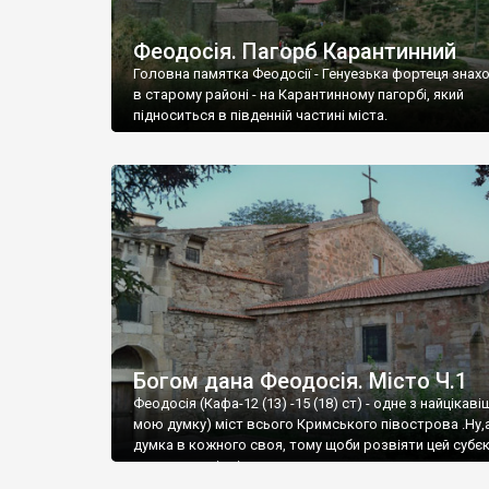
Феодосія. Пагорб Карантинний
Головна памятка Феодосії - Генуезька фортеця знах
в старому районі - на Карантинному пагорбі, який
підноситься в південній частині міста.
Богом дана Феодосія. Місто Ч.1
Феодосія (Кафа-12 (13) -15 (18) ст) - одне з найцікаві
мою думку) міст всього Кримського півострова .Ну,
думка в кожного своя, тому щоби розвіяти цей субєк
запрошую відвідати це