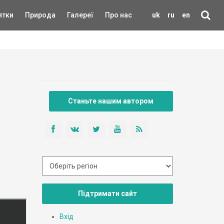
ятки
Природа
Галереї
Про нас
uk
ru
en
Станьте нашим автором
Підтримати сайт
Вхід