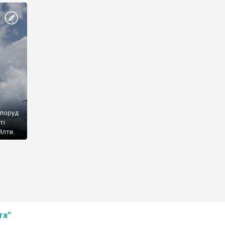
споруд
ті
Ялти.
та”