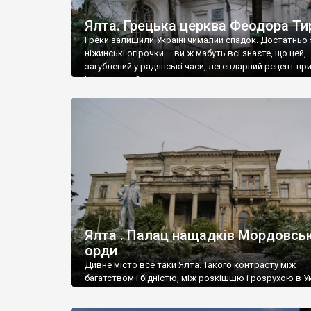
Ялта. Грецька церква Феодора Ти
Греки залишили Україні чималий спадок. Достатньо 
ніжинські огірочки – ви ж мабуть всі знаєте, що цей,
загублений у радянські часи, легендарний рецепт пр
Ніжин греки?
Ялта . Палац нащадків Мордовськ
орди
Дивне місто все таки Ялта. Такого контрасту між
багатством і бідністю, між розкішшю і розрухою в Ук
більше не знайдеш.