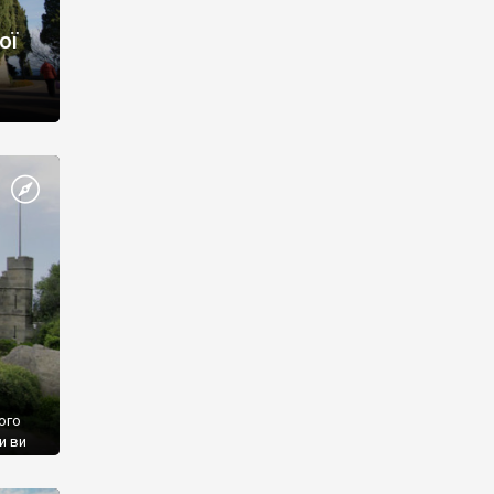
ої
ого
и ви