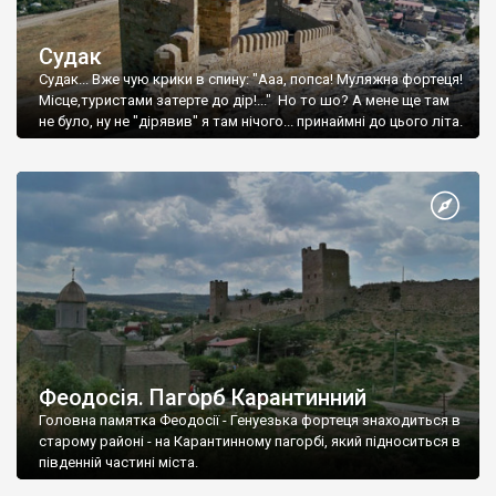
Судак
Судак... Вже чую крики в спину: "Ааа, попса! Муляжна фортеця!
Місце,туристами затерте до дір!..." Но то шо? А мене ще там
не було, ну не "дірявив" я там нічого... принаймні до цього літа.
Феодосія. Пагорб Карантинний
Головна памятка Феодосії - Генуезька фортеця знаходиться в
старому районі - на Карантинному пагорбі, який підноситься в
південній частині міста.