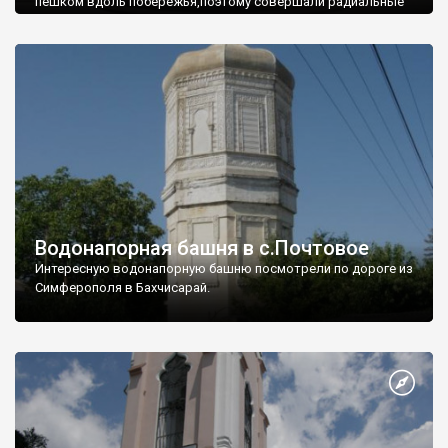
пешком вдоль побережья,поэтому совершали радиальные
вылазки из Оленевки.
Водонапорная башня в с.Почтовое
Интересную водонапорную башню посмотрели по дороге из
Симферополя в Бахчисарай.