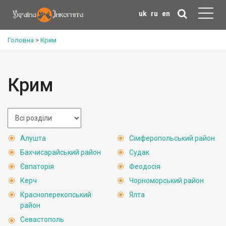
uk
ru
en
Головна
>
Крим
Крим
Алушта
Сімферопольський район
Бахчисарайський район
Судак
Євпаторія
Феодосія
Керч
Чорноморський район
Красноперекопський
Ялта
район
Севастополь