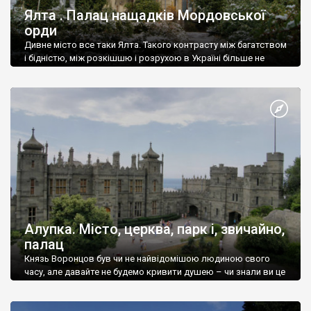
Ялта . Палац нащадків Мордовської
орди
Дивне місто все таки Ялта. Такого контрасту між багатством
і бідністю, між розкішшю і розрухою в Україні більше не
знайдеш.
Алупка. Місто, церква, парк і, звичайно,
палац
Князь Воронцов був чи не найвідомішою людиною свого
часу, але давайте не будемо кривити душею – чи знали ви це
прізвище до відвідин Алупки? Мабуть все таки ні.