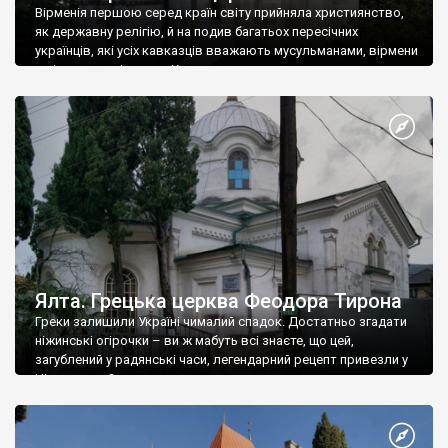
Вірменія першою серед країн світу прийняла християнство,
як державну релігію, й на подив багатьох пересічних
українців, які усіх кавказців вважають мусульманами, вірмени
є відданими вірянами Христа
Ялта. Грецька церква Феодора Тирона
Греки залишили Україні чималий спадок. Достатньо згадати
ніжинські огірочки – ви ж мабуть всі знаєте, що цей,
загублений у радянські часи, легендарний рецепт привезли у
Ніжин греки?