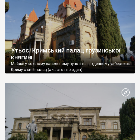
Утьос. Кримський палац грузинської
княгині
Майже у кожному населеному пункті на південному узбережжі
Криму є свій палац (а часто і не один).