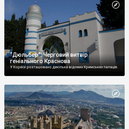
“Дюльбер”. Черговий витвір
геніального Краснова
У Кореїзі розташовано декілька відомих Кримських палаців.