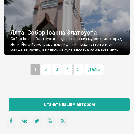
Ялта. Собор Іоанна Златоуста
Собор Іоанна Златоуста – одна із перших мурованих споруд
Ялти. Його 45-метрова дзвіниця і нині видніється в місті
майже звідусіль, а колись це була висотна домінанта Ялти.
1
2
3
4
5
Далі »
Станьте нашим автором