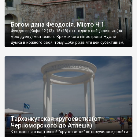
Богом дана Феодосія. Місто Ч.1
Феодосія (Кафа-12 (13) -15 (18) ст) - одне з найцікавіших (на
мою думку) міст всього Кримського півострова .Ну,але
думка в кожного своя, тому щоби розвіяти цей субєктивізм,
запрошую відвідати це
Тарханкутская кругосветка(от
Черноморского до Атлеша)
К сожалению настоящей "кругосветки" не получилось,пройти