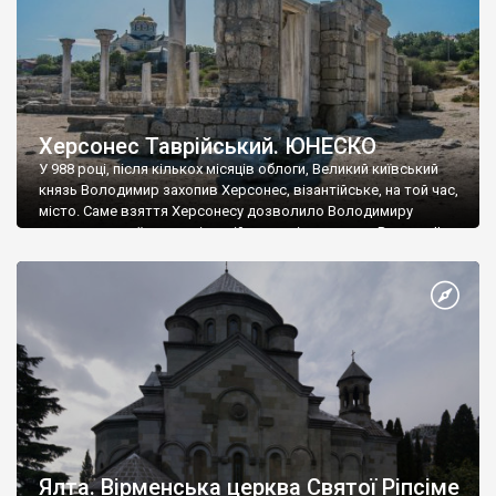
Херсонес Таврійський. ЮНЕСКО
У 988 році, після кількох місяців облоги, Великий київський
князь Володимир захопив Херсонес, візантійське, на той час,
місто. Саме взяття Херсонесу дозволило Володимиру
диктувати свої умови візантійському імператору Василю ІІ, та
одружитися з його дочкою Ганною. Цього ж року, в
Херсонесі Володимир-язичник, став Василем-християнином.
А потім було Хрещення Русі. На честь Херсонесу Таврійського
названо місто […]
Ялта. Вірменська церква Святої Ріпсіме