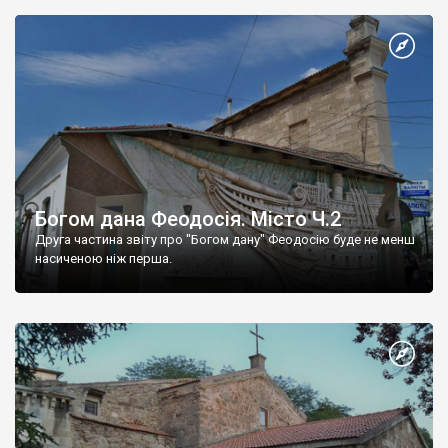
Богом дана Феодосія. Місто Ч.2
Друга частина звіту про "Богом дану" Феодосію буде не менш
насиченою ніж перша.