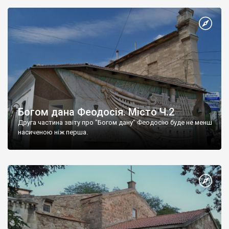
Богом дана Феодосія. Місто Ч.2
Друга частина звіту про "Богом дану" Феодосію буде не менш
насиченою ніж перша.