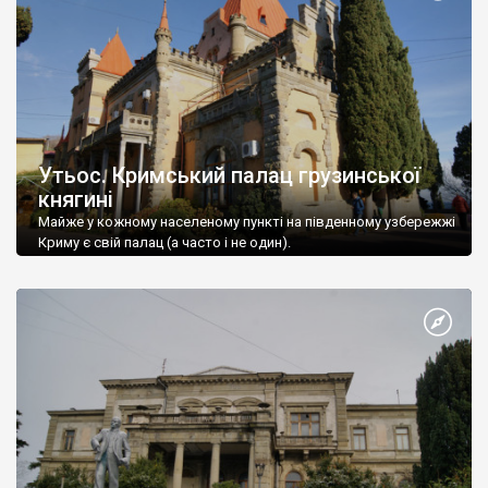
Утьос. Кримський палац грузинської
княгині
Майже у кожному населеному пункті на південному узбережжі
Криму є свій палац (а часто і не один).