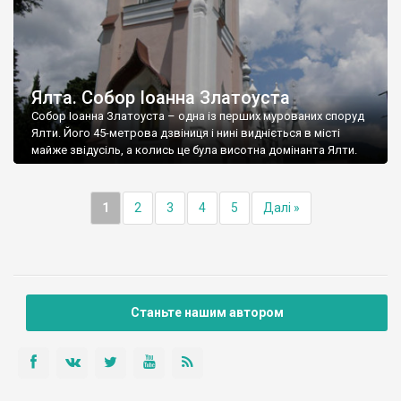
Ялта. Собор Іоанна Златоуста
Собор Іоанна Златоуста – одна із перших мурованих споруд
Ялти. Його 45-метрова дзвіниця і нині видніється в місті
майже звідусіль, а колись це була висотна домінанта Ялти.
1
2
3
4
5
Далі »
Станьте нашим автором