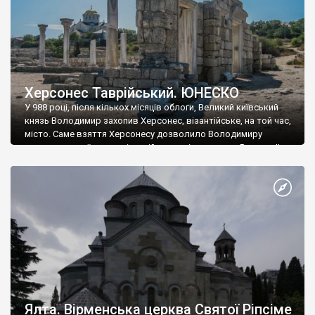
Херсонес Таврійський. ЮНЕСКО
У 988 році, після кількох місяців облоги, Великий київський
князь Володимир захопив Херсонес, візантійське, на той час,
місто. Саме взяття Херсонесу дозволило Володимиру
диктувати свої умови візантійському імператору Василю ІІ, та
одружитися з його дочкою Ганною. Цього ж року, в
Херсонесі Володимир-язичник, став Василем-християнином.
А потім було Хрещення Русі. На честь Херсонесу Таврійського
названо місто […]
Ялта. Вірменська церква Святої Ріпсіме