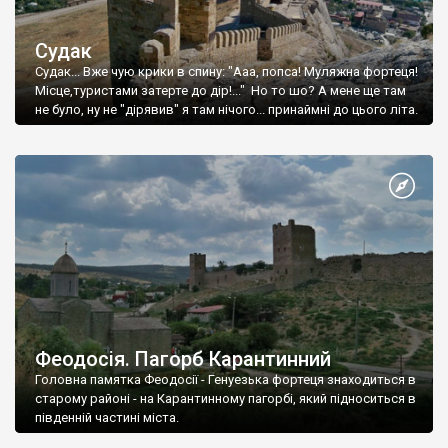
Судак
Судак... Вже чую крики в спину: "Ааа, попса! Муляжна фортеця!
Місце,туристами затерте до дір!..." Но то шо? А мене ще там
не було, ну не "дірявив" я там нічого... принаймні до цього літа.
Феодосія. Пагорб Карантинний
Головна памятка Феодосії - Генуезька фортеця знаходиться в
старому районі - на Карантинному пагорбі, який підноситься в
південній частині міста.