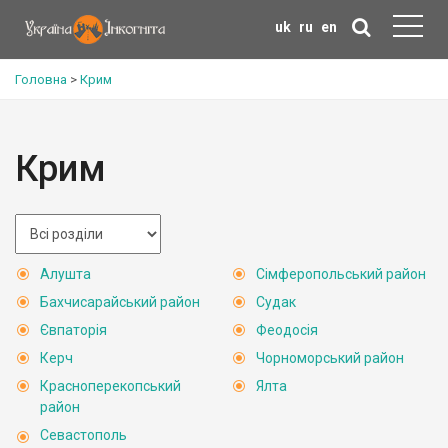
uk
ru
en
Головна
>
Крим
Крим
Алушта
Сімферопольський район
Бахчисарайський район
Судак
Євпаторія
Феодосія
Керч
Чорноморський район
Красноперекопський
Ялта
район
Севастополь