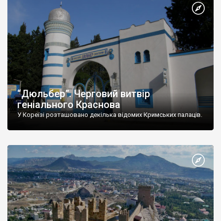
“Дюльбер”. Черговий витвір
геніального Краснова
У Кореїзі розташовано декілька відомих Кримських палаців.