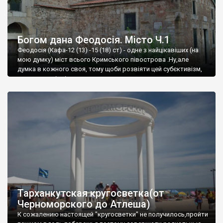
Богом дана Феодосія. Місто Ч.1
Феодосія (Кафа-12 (13) -15 (18) ст) - одне з найцікавіших (на
мою думку) міст всього Кримського півострова .Ну,але
думка в кожного своя, тому щоби розвіяти цей субєктивізм,
запрошую відвідати це
Тарханкутская кругосветка(от
Черноморского до Атлеша)
К сожалению настоящей "кругосветки" не получилось,пройти