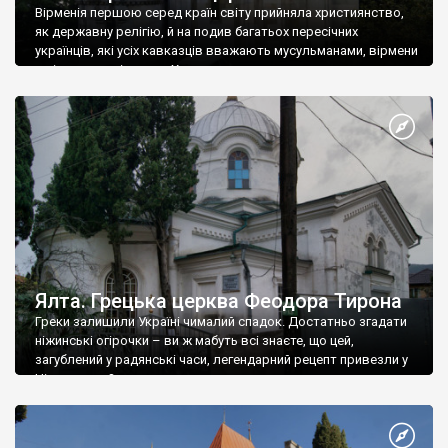
Вірменія першою серед країн світу прийняла християнство,
як державну релігію, й на подив багатьох пересічних
українців, які усіх кавказців вважають мусульманами, вірмени
є відданими вірянами Христа
Ялта. Грецька церква Феодора Тирона
Греки залишили Україні чималий спадок. Достатньо згадати
ніжинські огірочки – ви ж мабуть всі знаєте, що цей,
загублений у радянські часи, легендарний рецепт привезли у
Ніжин греки?