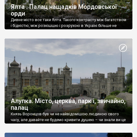
Ялта . Палац нащадків Мордовської
орди
Дивне місто все таки Ялта. Такого контрасту між багатством
і бідністю, між розкішшю і розрухою в Україні більше не
знайдеш.
Алупка. Місто, церква, парк і, звичайно,
палац
Князь Воронцов був чи не найвідомішою людиною свого
часу, але давайте не будемо кривити душею – чи знали ви це
прізвище до відвідин Алупки? Мабуть все таки ні.