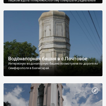
пешком вдоль побережья,поэтому совершали радиальные
вылазки из Оленевки.
Водонапорная башня в с.Почтовое
Интересную водонапорную башню посмотрели по дороге из
Симферополя в Бахчисарай.