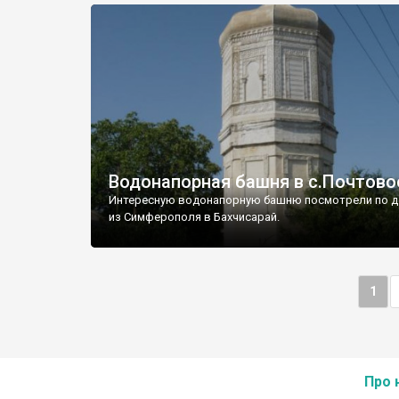
Водонапорная башня в с.Почтово
Интересную водонапорную башню посмотрели по д
из Симферополя в Бахчисарай.
1
Про 