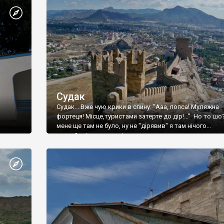
Судак
Судак... Вже чую крики в спину: "Ааа, попса! Муляжна
фортеця! Місце,туристами затерте до дір!..." Но то шо
мене ще там не було, ну не "дірявив" я там нічого...
принаймні до цього літа.