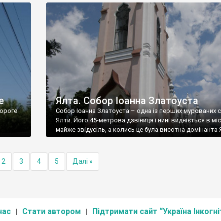
е
Ялта. Собор Іоанна Златоуста
ороге
Собор Іоанна Златоуста – одна із перших мурованих 
Ялти. Його 45-метрова дзвіниця і нині видніється в міс
майже звідусіль, а колись це була висотна домінанта 
2
3
4
5
Далі »
нас
Стати автором
Підтримати сайт “Україна Інкогні