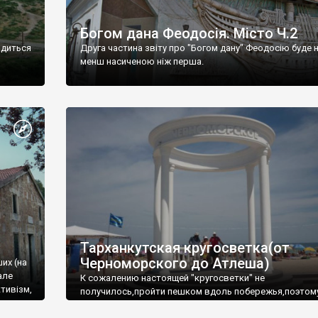
Богом дана Феодосія. Місто Ч.2
одиться
Друга частина звіту про "Богом дану" Феодосію буде 
менш насиченою ніж перша.
Тарханкутская кругосветка(от
Черноморского до Атлеша)
ших (на
але
К сожалению настоящей "кругосветки" не
тивізм,
получилось,пройти пешком вдоль побережья,поэтом
совершали радиальные вылазки из Оленевки.