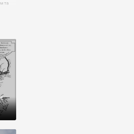
им та
ора і
є
го типу,
ей-
рний
ста:
 райони
від 2
I
і,
рукти,
 котрі