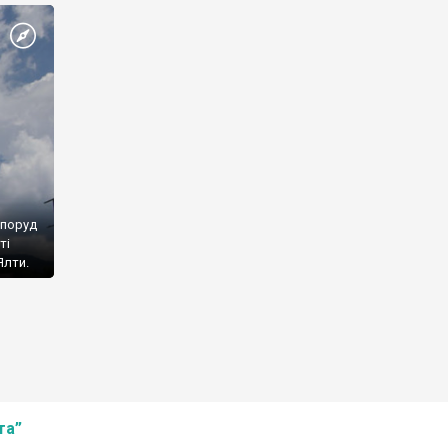
споруд
ті
Ялти.
та”