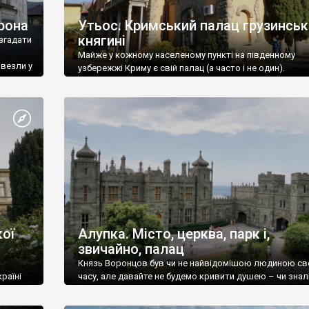
рона
Утьос. Кримський палац грузинськ
княгині
згадати
Майже у кожному населеному пункті на південному
ивезли у
узбережжі Криму є свій палац (а часто і не один).
ої
Алупка. Місто, церква, парк і,
звичайно, палац
Князь Воронцов був чи не найвідомішою людиною св
раїні
часу, але давайте не будемо кривити душею – чи знал
це прізвище до відвідин Алупки? Мабуть все таки ні.