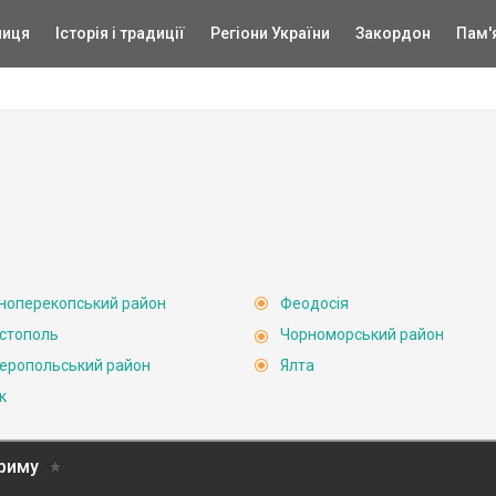
ниця
Історія і традиції
Регіони України
Закордон
Пам'
ноперекопський район
Феодосія
стополь
Чорноморський район
еропольський район
Ялта
к