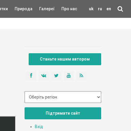
ятки
Природа
Галереї
Про нас
uk
ru
en
Станьте нашим автором
Підтримати сайт
Вхід