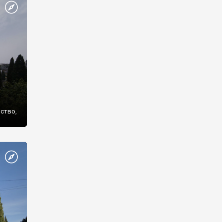
же
нство,