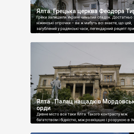
Ялта. Грецька церква Феодора Ти
Греки залишили Україні чималий спадок. Достатньо 
ніжинські огірочки – ви ж мабуть всі знаєте, що цей,
загублений у радянські часи, легендарний рецепт пр
Ніжин греки?
Ялта . Палац нащадків Мордовськ
орди
Дивне місто все таки Ялта. Такого контрасту між
багатством і бідністю, між розкішшю і розрухою в Ук
більше не знайдеш.