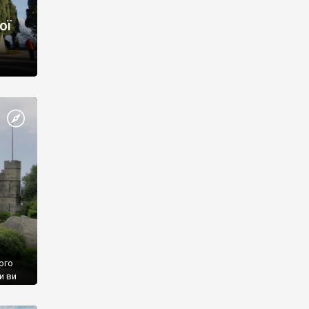
ої
ого
и ви