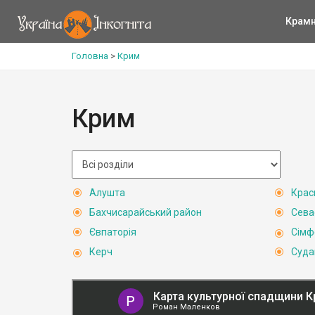
Крам
Головна
>
Крим
Крим
Алушта
Крас
Бахчисарайський район
Сева
Євпаторія
Сімф
Керч
Суда