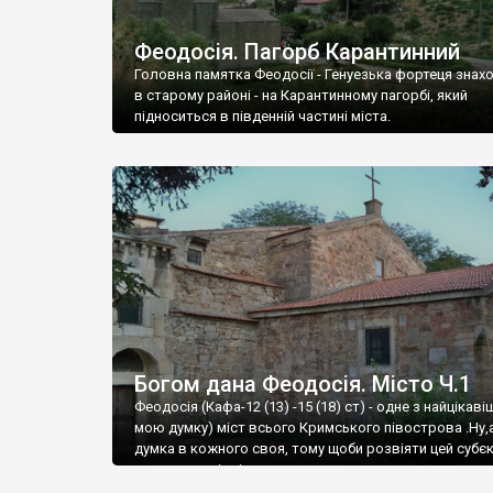
Феодосія. Пагорб Карантинний
Головна памятка Феодосії - Генуезька фортеця знах
в старому районі - на Карантинному пагорбі, який
підноситься в південній частині міста.
Богом дана Феодосія. Місто Ч.1
Феодосія (Кафа-12 (13) -15 (18) ст) - одне з найцікаві
мою думку) міст всього Кримського півострова .Ну,
думка в кожного своя, тому щоби розвіяти цей субєк
запрошую відвідати це