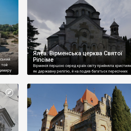
ефактів
називаються «повстяками» (postaki)…” “Вино. Крим
єкту
виробляє відмінне вино і його вдосталь: воно все ду
го».
легке біле і дуже […]
ти та
Ялта. Вірменська церква Святої
Ріпсіме
вський
 той
Вірменія першою серед країн світу прийняла христия
димиру
як державну релігію, й на подив багатьох пересічних
илю ІІ,
українців, які усіх кавказців вважають мусульманами,
 в
вірмени є відданими вірянами Христа