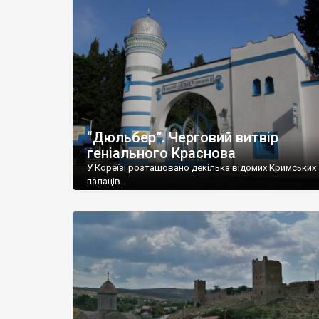
“Дюльбер”. Черговий витвір
геніального Краснова
У Кореїзі розташовано декілька відомих Кримських
палаців.