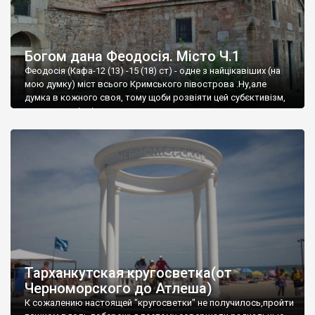
Богом дана Феодосія. Місто Ч.1
Феодосія (Кафа-12 (13) -15 (18) ст) - одне з найцікавіших (на
мою думку) міст всього Кримського півострова .Ну,але
думка в кожного своя, тому щоби розвіяти цей субєктивізм,
запрошую відвідати це
Тарханкутская кругосветка(от
Черноморского до Атлеша)
К сожалению настоящей "кругосветки" не получилось,пройти