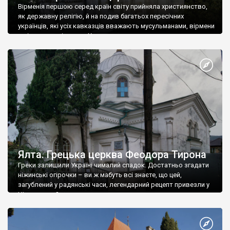
Вірменія першою серед країн світу прийняла християнство,
як державну релігію, й на подив багатьох пересічних
українців, які усіх кавказців вважають мусульманами, вірмени
є відданими вірянами Христа
Ялта. Грецька церква Феодора Тирона
Греки залишили Україні чималий спадок. Достатньо згадати
ніжинські огірочки – ви ж мабуть всі знаєте, що цей,
загублений у радянські часи, легендарний рецепт привезли у
Ніжин греки?