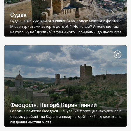
Судак
Судак... Вже чую крики в спину: "Ааа, попса! Муляжна фортеця!
Місце,туристами затерте до дір!..." Но то шо? А мене ще там
не було, ну не "дірявив" я там нічого... принаймні до цього літа.
Феодосія. Пагорб Карантинний
Головна памятка Феодосії - Генуезька фортеця знаходиться в
старому районі - на Карантинному пагорбі, який підноситься в
південній частині міста.