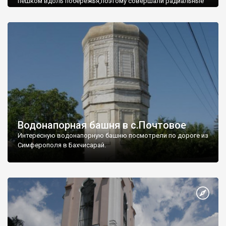
пешком вдоль побережья,поэтому совершали радиальные
вылазки из Оленевки.
Водонапорная башня в с.Почтовое
Интересную водонапорную башню посмотрели по дороге из
Симферополя в Бахчисарай.