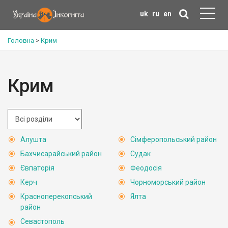
uk
ru
en
Головна
>
Крим
Крим
Алушта
Сімферопольський район
Бахчисарайський район
Судак
Євпаторія
Феодосія
Керч
Чорноморський район
Красноперекопський
Ялта
район
Севастополь