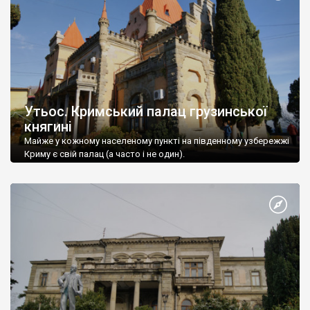
Утьос. Кримський палац грузинської
княгині
Майже у кожному населеному пункті на південному узбережжі
Криму є свій палац (а часто і не один).