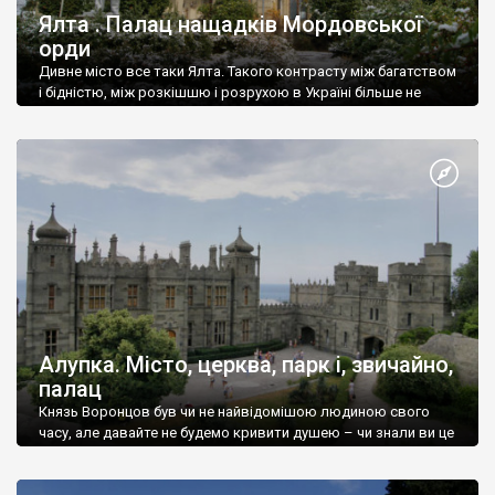
Ялта . Палац нащадків Мордовської
орди
Дивне місто все таки Ялта. Такого контрасту між багатством
і бідністю, між розкішшю і розрухою в Україні більше не
знайдеш.
Алупка. Місто, церква, парк і, звичайно,
палац
Князь Воронцов був чи не найвідомішою людиною свого
часу, але давайте не будемо кривити душею – чи знали ви це
прізвище до відвідин Алупки? Мабуть все таки ні.