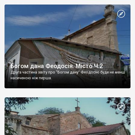
Богом дана Феодосія. Місто Ч.2
Друга частина звіту про "Богом дану" Феодосію буде не менш
насиченою ніж перша.