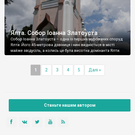
Ялта. Собор Іоанна Златоуста
Собор Іоанна Златоуста – одна із перших мурованих споруд
Ялти. Його 45-метрова дзвіниця і нині видніється в місті
майже звідусіль, а колись це була висотна домінанта Ялти.
1
2
3
4
5
Далі »
Станьте нашим автором