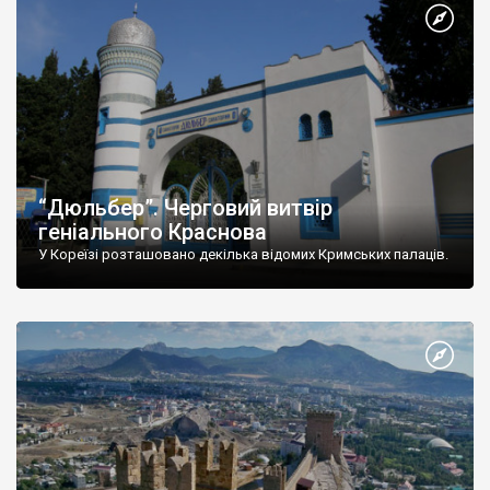
“Дюльбер”. Черговий витвір
геніального Краснова
У Кореїзі розташовано декілька відомих Кримських палаців.