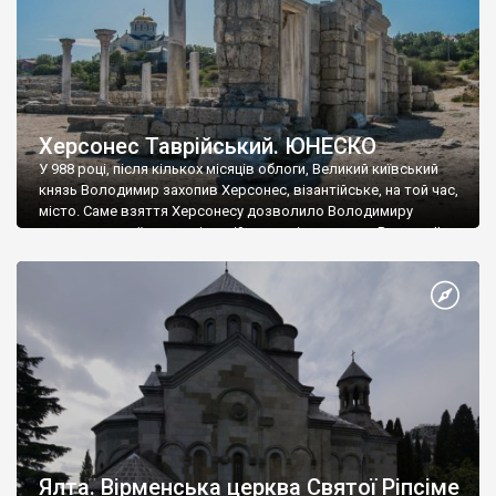
Херсонес Таврійський. ЮНЕСКО
У 988 році, після кількох місяців облоги, Великий київський
князь Володимир захопив Херсонес, візантійське, на той час,
місто. Саме взяття Херсонесу дозволило Володимиру
диктувати свої умови візантійському імператору Василю ІІ, та
одружитися з його дочкою Ганною. Цього ж року, в
Херсонесі Володимир-язичник, став Василем-християнином.
А потім було Хрещення Русі. На честь Херсонесу Таврійського
названо місто […]
Ялта. Вірменська церква Святої Ріпсіме