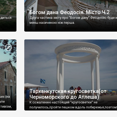
Богом дана Феодосія. Місто Ч.2
одиться
Друга частина звіту про "Богом дану" Феодосію буде 
менш насиченою ніж перша.
Тарханкутская кругосветка(от
Черноморского до Атлеша)
ших (на
але
К сожалению настоящей "кругосветки" не
тивізм,
получилось,пройти пешком вдоль побережья,поэтом
совершали радиальные вылазки из Оленевки.