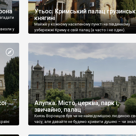
рона
Утьос. Кримський палац грузинськ
княгині
згадати
Майже у кожному населеному пункті на південному
ивезли у
узбережжі Криму є свій палац (а часто і не один).
ої
Алупка. Місто, церква, парк і,
звичайно, палац
Князь Воронцов був чи не найвідомішою людиною св
раїні
часу, але давайте не будемо кривити душею – чи знал
це прізвище до відвідин Алупки? Мабуть все таки ні.