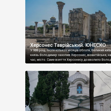
музею «Новгородський музей-заповідник» сотні арт
візантійської доби. Раритети викрадені з фондів об’
культурної спадщини ЮНЕСКО «Херсонеса Таврійсько
Офіційно – на виставку «Золото Візантії», але експер
влада в Україні вважають це лише […]
Херсонес Таврійський. ЮНЕСКО
У 988 році, після кількох місяців облоги, Великий киї
князь Володимир захопив Херсонес, візантійське, на
час, місто. Саме взяття Херсонесу дозволило Воло
диктувати свої умови візантійському імператору Вас
та одружитися з його дочкою Ганною. Цього ж року,
Херсонесі Володимир-язичник, став Василем-
християнином. А потім було Хрещення Русі. На честь
Херсонесу Таврійського названо місто […]