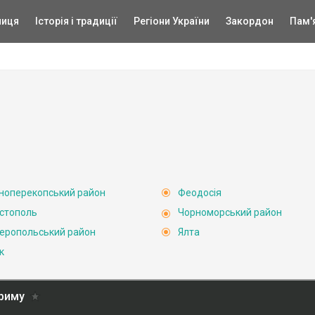
ниця
Історія і традиції
Регіони України
Закордон
Пам'
ноперекопський район
Феодосія
стополь
Чорноморський район
еропольський район
Ялта
к