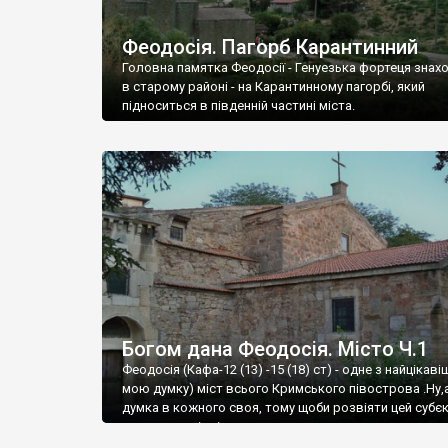
Феодосія. Пагорб Карантинний
Головна памятка Феодосії - Генуезька фортеця знах
в старому районі - на Карантинному пагорбі, який
підноситься в південній частині міста.
Богом дана Феодосія. Місто Ч.1
Феодосія (Кафа-12 (13) -15 (18) ст) - одне з найцікаві
мою думку) міст всього Кримського півострова .Ну,
думка в кожного своя, тому щоби розвіяти цей субєк
запрошую відвідати це