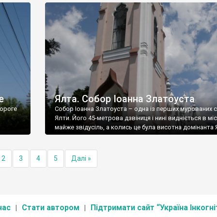
е
Ялта. Собор Іоанна Златоуста
ороге
Собор Іоанна Златоуста – одна із перших мурованих 
Ялти. Його 45-метрова дзвіниця і нині видніється в міс
майже звідусіль, а колись це була висотна домінанта 
2
3
4
5
Далі »
нас
Стати автором
Підтримати сайт “Україна Інкогні