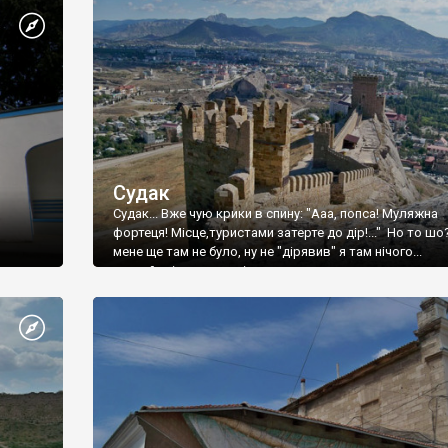
Судак
Судак... Вже чую крики в спину: "Ааа, попса! Муляжна
фортеця! Місце,туристами затерте до дір!..." Но то шо
мене ще там не було, ну не "дірявив" я там нічого...
принаймні до цього літа.