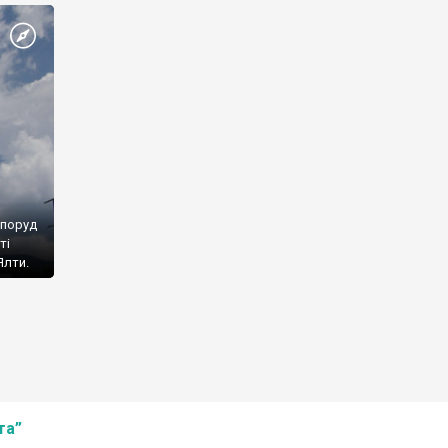
споруд
ті
Ялти.
та”