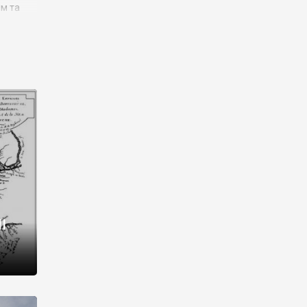
им та
ора і
є
го типу,
ей-
рний
ста:
 райони
від 2
I
і,
рукти,
 котрі