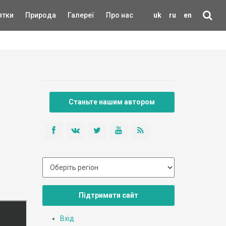
ятки
Природа
Галереї
Про нас
uk
ru
en
Станьте нашим автором
Підтримати сайт
Вхід