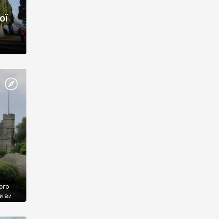
ої
ого
и ви