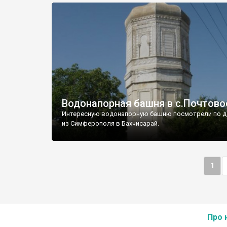
Водонапорная башня в с.Почтово
Интересную водонапорную башню посмотрели по д
из Симферополя в Бахчисарай.
1
Про 