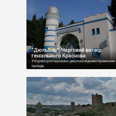
“Дюльбер”. Черговий витвір
геніального Краснова
У Кореїзі розташовано декілька відомих Кримських
палаців.