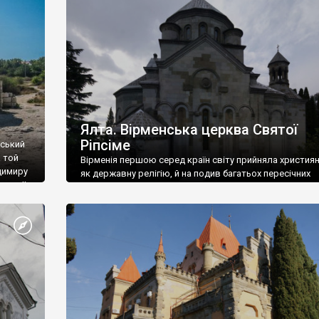
ефактів
називаються «повстяками» (postaki)…” “Вино. Крим
єкту
виробляє відмінне вино і його вдосталь: воно все ду
го».
легке біле і дуже […]
ти та
Ялта. Вірменська церква Святої
Ріпсіме
вський
 той
Вірменія першою серед країн світу прийняла христия
димиру
як державну релігію, й на подив багатьох пересічних
илю ІІ,
українців, які усіх кавказців вважають мусульманами,
 в
вірмени є відданими вірянами Христа