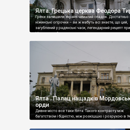
Ялта. Грецька церква Феодора Ти
Греки залишили Україні чималий спадок. Достатньо 
ніжинські огірочки – ви ж мабуть всі знаєте, що цей,
загублений у радянські часи, легендарний рецепт пр
Ніжин греки?
Ялта . Палац нащадків Мордовськ
орди
Дивне місто все таки Ялта. Такого контрасту між
багатством і бідністю, між розкішшю і розрухою в Ук
більше не знайдеш.