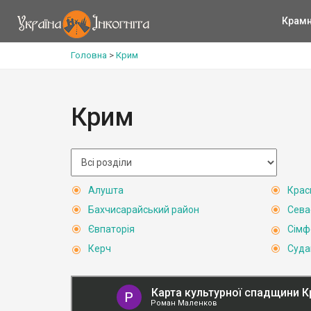
Крам
Головна
>
Крим
Крим
Алушта
Крас
Бахчисарайський район
Сева
Євпаторія
Сімф
Керч
Суда