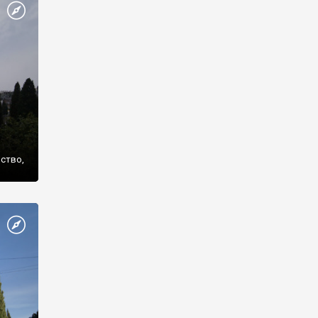
же
нство,