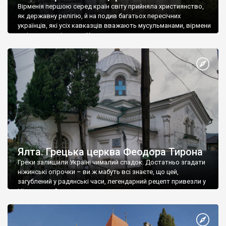
Вірменія першою серед країн світу прийняла християнство,
як державну релігію, й на подив багатьох пересічних
українців, які усіх кавказців вважають мусульманами, вірмени
є відданими вірянами Христа
Ялта. Грецька церква Феодора Тирона
Греки залишили Україні чималий спадок. Достатньо згадати
ніжинські огірочки – ви ж мабуть всі знаєте, що цей,
загублений у радянські часи, легендарний рецепт привезли у
Ніжин греки?