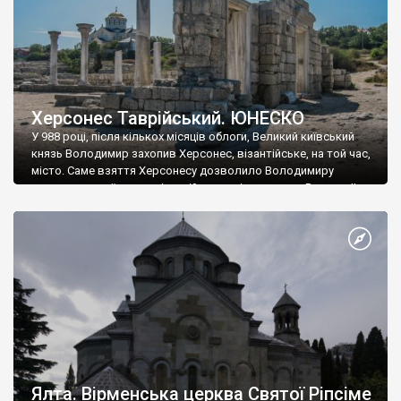
Херсонес Таврійський. ЮНЕСКО
У 988 році, після кількох місяців облоги, Великий київський
князь Володимир захопив Херсонес, візантійське, на той час,
місто. Саме взяття Херсонесу дозволило Володимиру
диктувати свої умови візантійському імператору Василю ІІ, та
одружитися з його дочкою Ганною. Цього ж року, в
Херсонесі Володимир-язичник, став Василем-християнином.
А потім було Хрещення Русі. На честь Херсонесу Таврійського
названо місто […]
Ялта. Вірменська церква Святої Ріпсіме