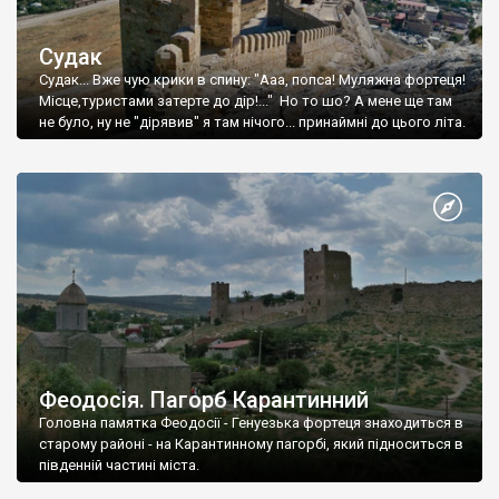
Судак
Судак... Вже чую крики в спину: "Ааа, попса! Муляжна фортеця!
Місце,туристами затерте до дір!..." Но то шо? А мене ще там
не було, ну не "дірявив" я там нічого... принаймні до цього літа.
Феодосія. Пагорб Карантинний
Головна памятка Феодосії - Генуезька фортеця знаходиться в
старому районі - на Карантинному пагорбі, який підноситься в
південній частині міста.