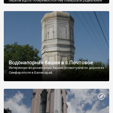
пешком вдоль побережья,поэтому совершали радиальные
вылазки из Оленевки.
Водонапорная башня в с.Почтовое
Интересную водонапорную башню посмотрели по дороге из
Симферополя в Бахчисарай.