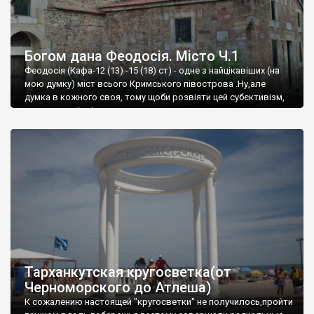
Богом дана Феодосія. Місто Ч.1
Феодосія (Кафа-12 (13) -15 (18) ст) - одне з найцікавіших (на
мою думку) міст всього Кримського півострова .Ну,але
думка в кожного своя, тому щоби розвіяти цей субєктивізм,
запрошую відвідати це
Тарханкутская кругосветка(от
Черноморского до Атлеша)
К сожалению настоящей "кругосветки" не получилось,пройти