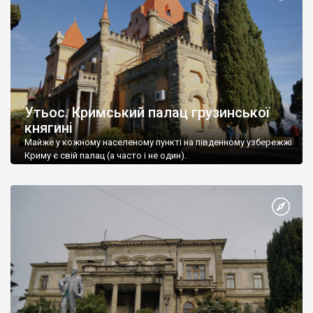
Утьос. Кримський палац грузинської
княгині
Майже у кожному населеному пункті на південному узбережжі
Криму є свій палац (а часто і не один).