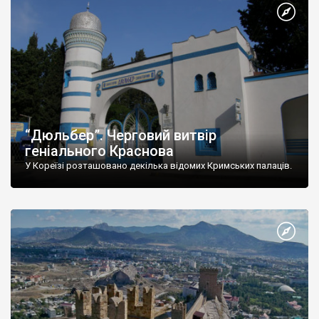
“Дюльбер”. Черговий витвір
геніального Краснова
У Кореїзі розташовано декілька відомих Кримських палаців.