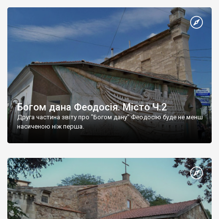
Богом дана Феодосія. Місто Ч.2
Друга частина звіту про "Богом дану" Феодосію буде не менш
насиченою ніж перша.