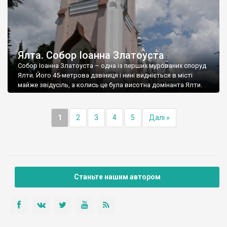
Ялта. Собор Іоанна Златоуста
Собор Іоанна Златоуста – одна із перших мурованих споруд
Ялти. Його 45-метрова дзвіниця і нині видніється в місті
майже звідусіль, а колись це була висотна домінанта Ялти.
1
2
3
4
5
Далі »
Станьте нашим автором