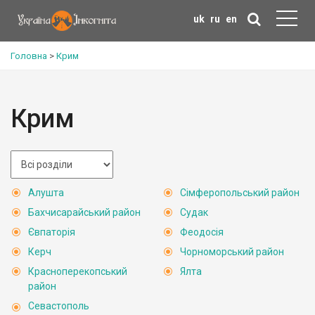
uk
ru
en
Головна
>
Крим
Крим
Алушта
Сімферопольський район
Бахчисарайський район
Судак
Євпаторія
Феодосія
Керч
Чорноморський район
Красноперекопський
Ялта
район
Севастополь