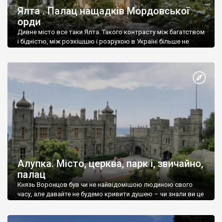
Ялта . Палац нащадків Мордовської
орди
Дивне місто все таки Ялта. Такого контрасту між багатством
і бідністю, між розкішшю і розрухою в Україні більше не
знайдеш.
Алупка. Місто, церква, парк і, звичайно,
палац
Князь Воронцов був чи не найвідомішою людиною свого
часу, але давайте не будемо кривити душею – чи знали ви це
прізвище до відвідин Алупки? Мабуть все таки ні.