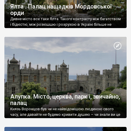
Ялта . Палац нащадків Мордовської
орди
Дивне місто все таки Ялта. Такого контрасту між багатством
і бідністю, між розкішшю і розрухою в Україні більше не
знайдеш.
Алупка. Місто, церква, парк і, звичайно,
палац
Князь Воронцов був чи не найвідомішою людиною свого
часу, але давайте не будемо кривити душею – чи знали ви це
прізвище до відвідин Алупки? Мабуть все таки ні.