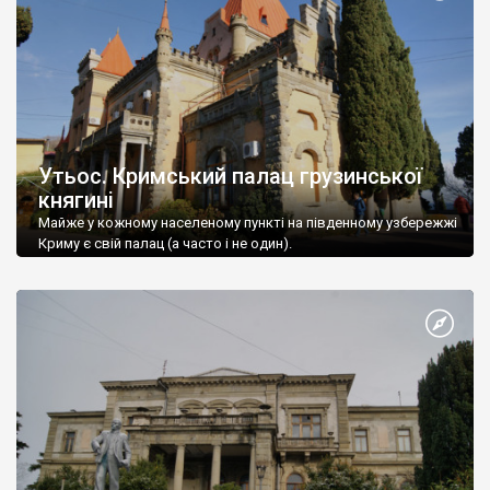
Утьос. Кримський палац грузинської
княгині
Майже у кожному населеному пункті на південному узбережжі
Криму є свій палац (а часто і не один).