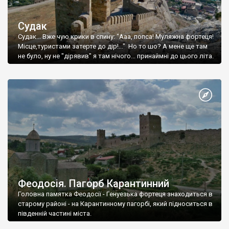
Судак
Судак... Вже чую крики в спину: "Ааа, попса! Муляжна фортеця!
Місце,туристами затерте до дір!..." Но то шо? А мене ще там
не було, ну не "дірявив" я там нічого... принаймні до цього літа.
Феодосія. Пагорб Карантинний
Головна памятка Феодосії - Генуезька фортеця знаходиться в
старому районі - на Карантинному пагорбі, який підноситься в
південній частині міста.