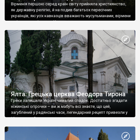
Вірменія першою серед країн світу прийняла християнство,
як державну релігію, й на подив багатьох пересічних
українців, які усіх кавказців вважають мусульманами, вірмени
є відданими вірянами Христа
Ялта. Грецька церква Феодора Тирона
Греки залишили Україні чималий спадок. Достатньо згадати
ніжинські огірочки – ви ж мабуть всі знаєте, що цей,
загублений у радянські часи, легендарний рецепт привезли у
Ніжин греки?