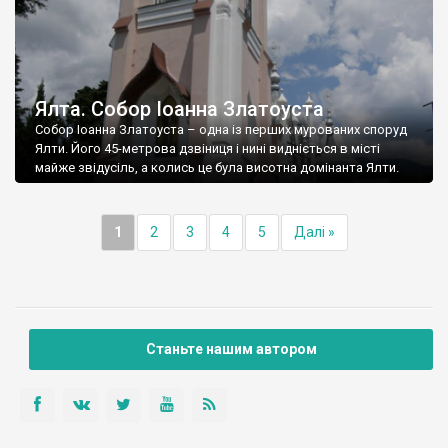
Ялта. Собор Іоанна Златоуста
Собор Іоанна Златоуста – одна із перших мурованих споруд
Ялти. Його 45-метрова дзвіниця і нині видніється в місті
майже звідусіль, а колись це була висотна домінанта Ялти.
1
2
3
4
5
Далі »
Станьте нашим автором