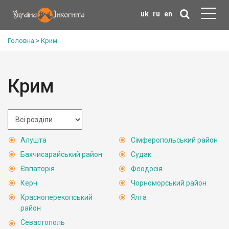
uk
ru
en
Головна
>
Крим
Крим
Алушта
Сімферопольський район
Бахчисарайський район
Судак
Євпаторія
Феодосія
Керч
Чорноморський район
Красноперекопський
Ялта
район
Севастополь