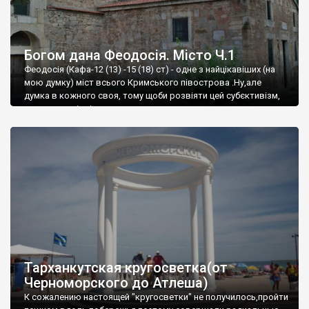
Богом дана Феодосія. Місто Ч.1
Феодосія (Кафа-12 (13) -15 (18) ст) - одне з найцікавіших (на
мою думку) міст всього Кримського півострова .Ну,але
думка в кожного своя, тому щоби розвіяти цей субєктивізм,
запрошую відвідати це
Тарханкутская кругосветка(от
Черноморского до Атлеша)
К сожалению настоящей "кругосветки" не получилось,пройти