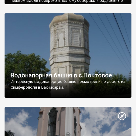
пешком вдоль побережья,поэтому совершали радиальные
вылазки из Оленевки.
Водонапорная башня в с.Почтовое
Интересную водонапорную башню посмотрели по дороге из
Симферополя в Бахчисарай.