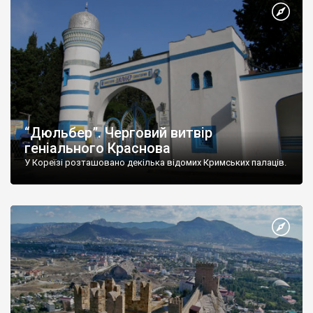
“Дюльбер”. Черговий витвір
геніального Краснова
У Кореїзі розташовано декілька відомих Кримських палаців.