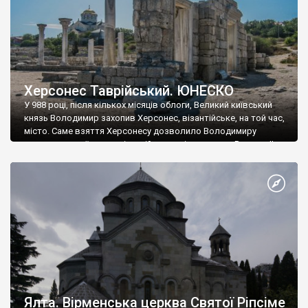
Херсонес Таврійський. ЮНЕСКО
У 988 році, після кількох місяців облоги, Великий київський
князь Володимир захопив Херсонес, візантійське, на той час,
місто. Саме взяття Херсонесу дозволило Володимиру
диктувати свої умови візантійському імператору Василю ІІ, та
одружитися з його дочкою Ганною. Цього ж року, в
Херсонесі Володимир-язичник, став Василем-християнином.
А потім було Хрещення Русі. На честь Херсонесу Таврійського
названо місто […]
Ялта. Вірменська церква Святої Ріпсіме