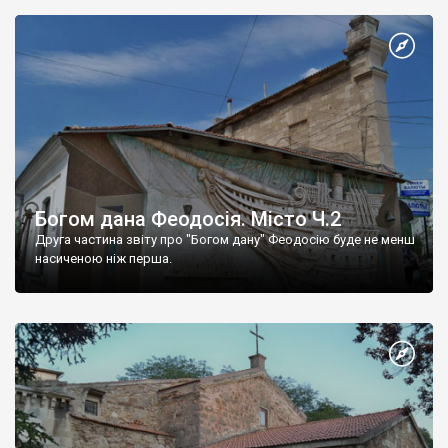
Богом дана Феодосія. Місто Ч.2
Друга частина звіту про "Богом дану" Феодосію буде не менш
насиченою ніж перша.