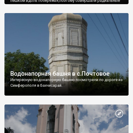
пешком вдоль побережья,поэтому совершали радиальные
вылазки из Оленевки.
Водонапорная башня в с.Почтовое
Интересную водонапорную башню посмотрели по дороге из
Симферополя в Бахчисарай.