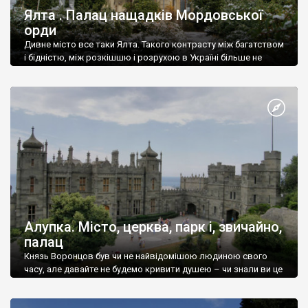
Ялта . Палац нащадків Мордовської
орди
Дивне місто все таки Ялта. Такого контрасту між багатством
і бідністю, між розкішшю і розрухою в Україні більше не
знайдеш.
Алупка. Місто, церква, парк і, звичайно,
палац
Князь Воронцов був чи не найвідомішою людиною свого
часу, але давайте не будемо кривити душею – чи знали ви це
прізвище до відвідин Алупки? Мабуть все таки ні.