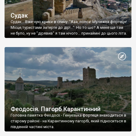
Судак
Судак... Вже чую крики в спину: "Ааа, попса! Муляжна фортеця!
Місце,туристами затерте до дір!..." Но то шо? А мене ще там
не було, ну не "дірявив" я там нічого... принаймні до цього літа.
Феодосія. Пагорб Карантинний
Головна памятка Феодосії - Генуезька фортеця знаходиться в
старому районі - на Карантинному пагорбі, який підноситься в
південній частині міста.