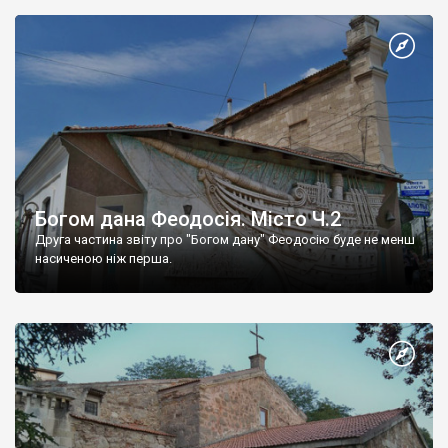
Богом дана Феодосія. Місто Ч.2
Друга частина звіту про "Богом дану" Феодосію буде не менш
насиченою ніж перша.