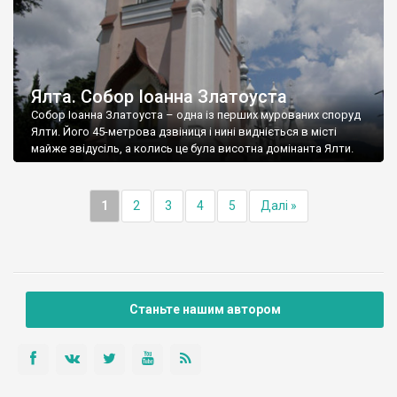
Ялта. Собор Іоанна Златоуста
Собор Іоанна Златоуста – одна із перших мурованих споруд
Ялти. Його 45-метрова дзвіниця і нині видніється в місті
майже звідусіль, а колись це була висотна домінанта Ялти.
1
2
3
4
5
Далі »
Станьте нашим автором