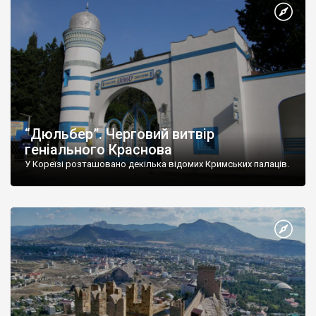
“Дюльбер”. Черговий витвір
геніального Краснова
У Кореїзі розташовано декілька відомих Кримських палаців.