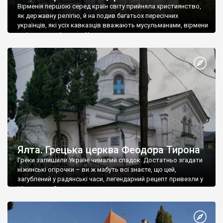
Вірменія першою серед країн світу прийняла християнство,
як державну релігію, й на подив багатьох пересічних
українців, які усіх кавказців вважають мусульманами, вірмени
є відданими вірянами Христа
Ялта. Грецька церква Феодора Тирона
Греки залишили Україні чималий спадок. Достатньо згадати
ніжинські огірочки – ви ж мабуть всі знаєте, що цей,
загублений у радянські часи, легендарний рецепт привезли у
Ніжин греки?