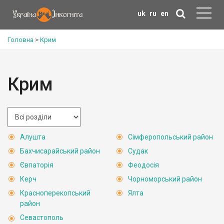
uk
ru
en
Головна
>
Крим
Крим
Алушта
Сімферопольський район
Бахчисарайський район
Судак
Євпаторія
Феодосія
Керч
Чорноморський район
Красноперекопський
Ялта
район
Севастополь