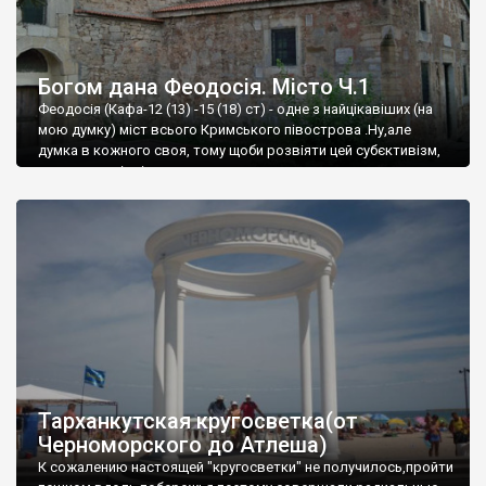
Богом дана Феодосія. Місто Ч.1
Феодосія (Кафа-12 (13) -15 (18) ст) - одне з найцікавіших (на
мою думку) міст всього Кримського півострова .Ну,але
думка в кожного своя, тому щоби розвіяти цей субєктивізм,
запрошую відвідати це
Тарханкутская кругосветка(от
Черноморского до Атлеша)
К сожалению настоящей "кругосветки" не получилось,пройти