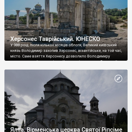
Херсонес Таврійський. ЮНЕСКО
У 988 році, після кількох місяців облоги, Великий київський
князь Володимир захопив Херсонес, візантійське, на той час,
місто. Саме взяття Херсонесу дозволило Володимиру
диктувати свої умови візантійському імператору Василю ІІ, та
одружитися з його дочкою Ганною. Цього ж року, в
Херсонесі Володимир-язичник, став Василем-християнином.
А потім було Хрещення Русі. На честь Херсонесу Таврійського
названо місто […]
Ялта. Вірменська церква Святої Ріпсіме