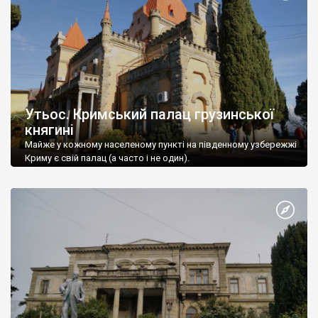
Утьос. Кримський палац грузинської
княгині
Майже у кожному населеному пункті на південному узбережжі
Криму є свій палац (а часто і не один).