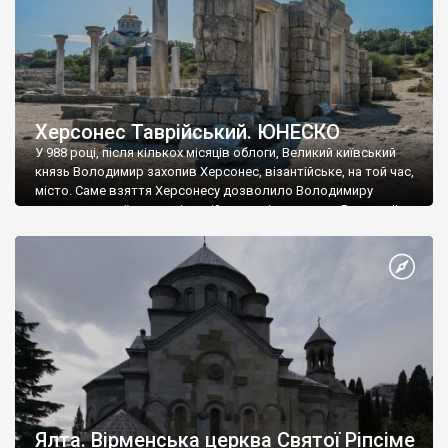
Херсонес Таврійський. ЮНЕСКО
У 988 році, після кількох місяців облоги, Великий київський
князь Володимир захопив Херсонес, візантійське, на той час,
місто. Саме взяття Херсонесу дозволило Володимиру
диктувати свої умови візантійському імператору Василю ІІ, та
одружитися з його дочкою Ганною. Цього ж року, в
Херсонесі Володимир-язичник, став Василем-християнином.
А потім було Хрещення Русі. На честь Херсонесу Таврійського
названо місто […]
Ялта. Вірменська церква Святої Ріпсіме