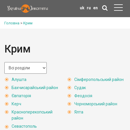
uk
ru
en
Головна
>
Крим
Крим
Алушта
Сімферопольський район
Бахчисарайський район
Судак
Євпаторія
Феодосія
Керч
Чорноморський район
Красноперекопський
Ялта
район
Севастополь