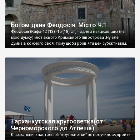
Богом дана Феодосія. Місто Ч.1
Феодосія (Кафа-12 (13) -15 (18) ст) - одне з найцікавіших (на
мою думку) міст всього Кримського півострова .Ну,але
думка в кожного своя, тому щоби розвіяти цей субєктивізм,
запрошую відвідати це
Тарханкутская кругосветка(от
Черноморского до Атлеша)
К сожалению настоящей "кругосветки" не получилось,пройти