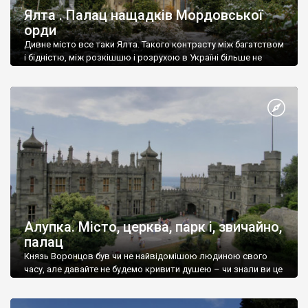
Ялта . Палац нащадків Мордовської
орди
Дивне місто все таки Ялта. Такого контрасту між багатством
і бідністю, між розкішшю і розрухою в Україні більше не
знайдеш.
Алупка. Місто, церква, парк і, звичайно,
палац
Князь Воронцов був чи не найвідомішою людиною свого
часу, але давайте не будемо кривити душею – чи знали ви це
прізвище до відвідин Алупки? Мабуть все таки ні.