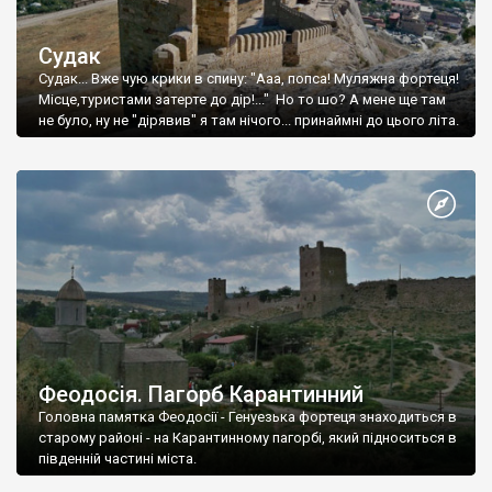
Судак
Судак... Вже чую крики в спину: "Ааа, попса! Муляжна фортеця!
Місце,туристами затерте до дір!..." Но то шо? А мене ще там
не було, ну не "дірявив" я там нічого... принаймні до цього літа.
Феодосія. Пагорб Карантинний
Головна памятка Феодосії - Генуезька фортеця знаходиться в
старому районі - на Карантинному пагорбі, який підноситься в
південній частині міста.