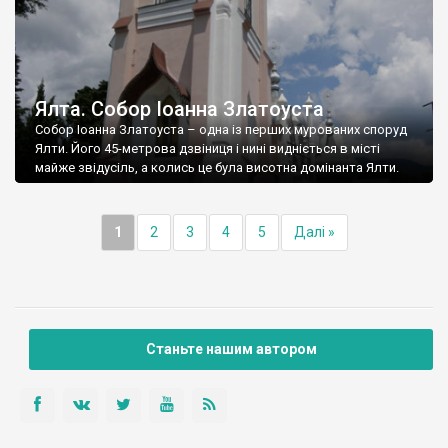
Ялта. Собор Іоанна Златоуста
Собор Іоанна Златоуста – одна із перших мурованих споруд
Ялти. Його 45-метрова дзвіниця і нині видніється в місті
майже звідусіль, а колись це була висотна домінанта Ялти.
1
2
3
4
5
Далі »
Станьте нашим автором