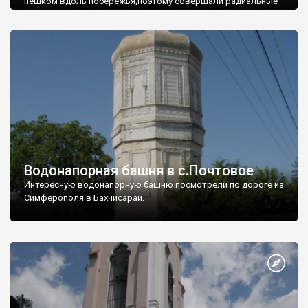
пешком вдоль побережья,поэтому совершали радиальные
вылазки из Оленевки.
Водонапорная башня в с.Почтовое
Интересную водонапорную башню посмотрели по дороге из
Симферополя в Бахчисарай.