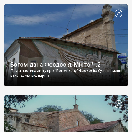
Богом дана Феодосія. Місто Ч.2
Друга частина звіту про "Богом дану" Феодосію буде не менш
насиченою ніж перша.