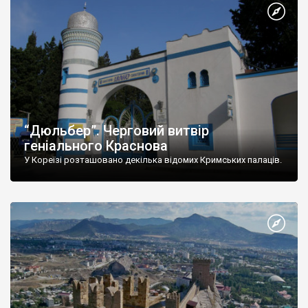
“Дюльбер”. Черговий витвір
геніального Краснова
У Кореїзі розташовано декілька відомих Кримських палаців.