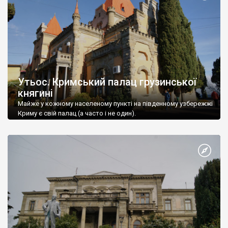
Утьос. Кримський палац грузинської
княгині
Майже у кожному населеному пункті на південному узбережжі
Криму є свій палац (а часто і не один).