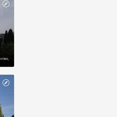
же
нство,