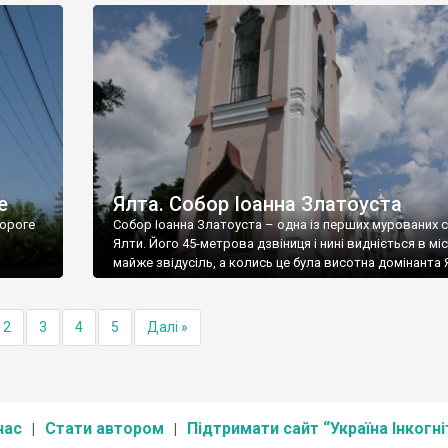
е
Ялта. Собор Іоанна Златоуста
ороге
Собор Іоанна Златоуста – одна із перших мурованих 
Ялти. Його 45-метрова дзвіниця і нині видніється в міс
майже звідусіль, а колись це була висотна домінанта 
2
3
4
5
Далі »
нас
Стати автором
Підтримати сайт “Україна Інкогні