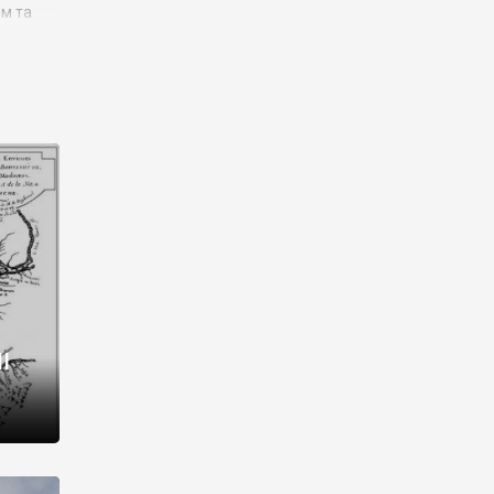
им та
ора і
є
го типу,
ей-
рний
ста:
 райони
від 2
I
і,
рукти,
 котрі