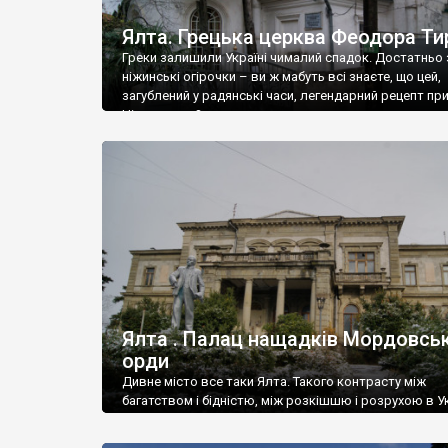
Ялта. Грецька церква Феодора Ти
Греки залишили Україні чималий спадок. Достатньо 
ніжинські огірочки – ви ж мабуть всі знаєте, що цей,
загублений у радянські часи, легендарний рецепт пр
Ніжин греки?
Ялта . Палац нащадків Мордовськ
орди
Дивне місто все таки Ялта. Такого контрасту між
багатством і бідністю, між розкішшю і розрухою в Ук
більше не знайдеш.