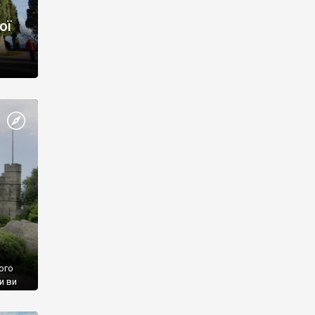
ої
ого
и ви