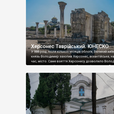
музею «Новгородський музей-заповідник» сотні арт
візантійської доби. Раритети викрадені з фондів об’
культурної спадщини ЮНЕСКО «Херсонеса Таврійсько
Офіційно – на виставку «Золото Візантії», але експер
влада в Україні вважають це лише […]
Херсонес Таврійський. ЮНЕСКО
У 988 році, після кількох місяців облоги, Великий киї
князь Володимир захопив Херсонес, візантійське, на
час, місто. Саме взяття Херсонесу дозволило Воло
диктувати свої умови візантійському імператору Вас
та одружитися з його дочкою Ганною. Цього ж року,
Херсонесі Володимир-язичник, став Василем-
християнином. А потім було Хрещення Русі. На честь
Херсонесу Таврійського названо місто […]