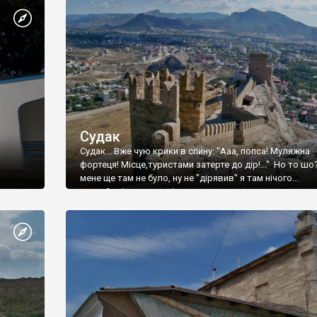
Судак
Судак... Вже чую крики в спину: "Ааа, попса! Муляжна
фортеця! Місце,туристами затерте до дір!..." Но то шо
мене ще там не було, ну не "дірявив" я там нічого...
принаймні до цього літа.