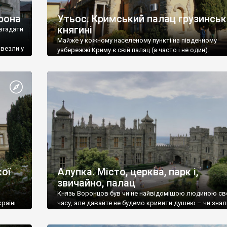
рона
Утьос. Кримський палац грузинськ
княгині
згадати
Майже у кожному населеному пункті на південному
ивезли у
узбережжі Криму є свій палац (а часто і не один).
ої
Алупка. Місто, церква, парк і,
звичайно, палац
Князь Воронцов був чи не найвідомішою людиною св
раїні
часу, але давайте не будемо кривити душею – чи знал
це прізвище до відвідин Алупки? Мабуть все таки ні.