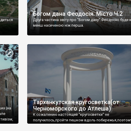
Богом дана Феодосія. Місто Ч.2
одиться
Друга частина звіту про "Богом дану" Феодосію буде 
менш насиченою ніж перша.
Тарханкутская кругосветка(от
Черноморского до Атлеша)
ших (на
але
К сожалению настоящей "кругосветки" не
тивізм,
получилось,пройти пешком вдоль побережья,поэтом
совершали радиальные вылазки из Оленевки.