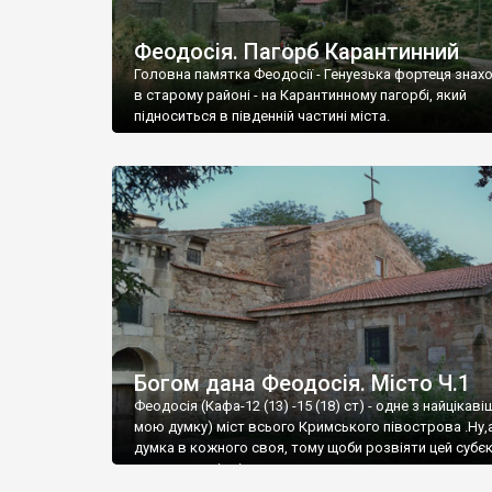
Феодосія. Пагорб Карантинний
Головна памятка Феодосії - Генуезька фортеця знах
в старому районі - на Карантинному пагорбі, який
підноситься в південній частині міста.
Богом дана Феодосія. Місто Ч.1
Феодосія (Кафа-12 (13) -15 (18) ст) - одне з найцікаві
мою думку) міст всього Кримського півострова .Ну,
думка в кожного своя, тому щоби розвіяти цей субєк
запрошую відвідати це