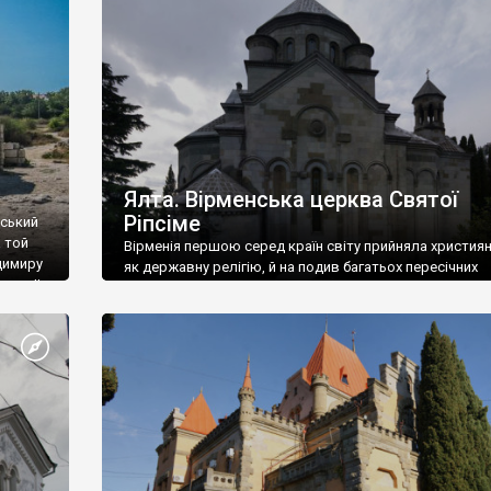
ефактів
називаються «повстяками» (postaki)…” “Вино. Крим
єкту
виробляє відмінне вино і його вдосталь: воно все ду
го».
легке біле і дуже […]
ти та
Ялта. Вірменська церква Святої
Ріпсіме
вський
 той
Вірменія першою серед країн світу прийняла христия
димиру
як державну релігію, й на подив багатьох пересічних
илю ІІ,
українців, які усіх кавказців вважають мусульманами,
 в
вірмени є відданими вірянами Христа