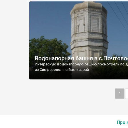
Водонапорная башня в с.Почтово
Интересную водонапорную башню посмотрели по д
из Симферополя в Бахчисарай.
1
Про 