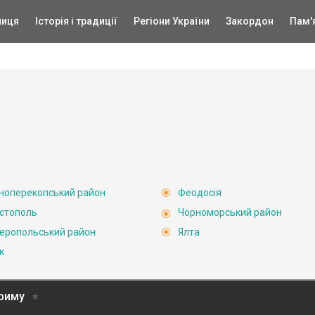
ниця
Історія і традиції
Регіони України
Закордон
Пам'
ноперекопський район
Феодосія
стополь
Чорноморський район
еропольський район
Ялта
к