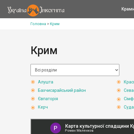
Крам
Головна
>
Крим
Крим
Алушта
Крас
Бахчисарайський район
Сева
Євпаторія
Сімф
Керч
Суда