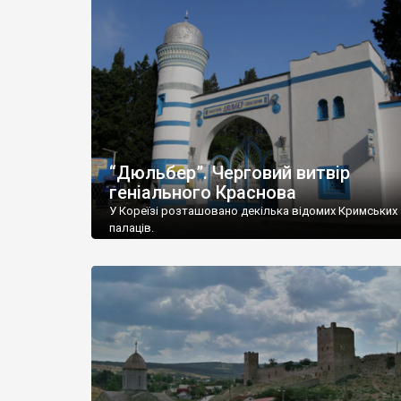
“Дюльбер”. Черговий витвір
геніального Краснова
У Кореїзі розташовано декілька відомих Кримських
палаців.