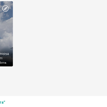
споруд
ті
Ялти.
та”