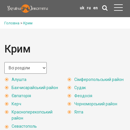
uk
ru
en
Головна
>
Крим
Крим
Алушта
Сімферопольський район
Бахчисарайський район
Судак
Євпаторія
Феодосія
Керч
Чорноморський район
Красноперекопський
Ялта
район
Севастополь