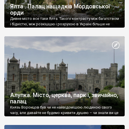
Ялта . Палац нащадків Мордовської
орди
Дивне місто все таки Ялта. Такого контрасту між багатством
і бідністю, між розкішшю і розрухою в Україні більше не
знайдеш.
Алупка. Місто, церква, парк і, звичайно,
палац
Князь Воронцов був чи не найвідомішою людиною свого
часу, але давайте не будемо кривити душею – чи знали ви це
прізвище до відвідин Алупки? Мабуть все таки ні.