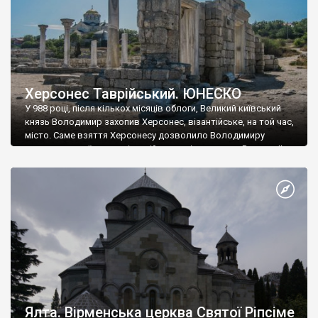
Херсонес Таврійський. ЮНЕСКО
У 988 році, після кількох місяців облоги, Великий київський
князь Володимир захопив Херсонес, візантійське, на той час,
місто. Саме взяття Херсонесу дозволило Володимиру
диктувати свої умови візантійському імператору Василю ІІ, та
одружитися з його дочкою Ганною. Цього ж року, в
Херсонесі Володимир-язичник, став Василем-християнином.
А потім було Хрещення Русі. На честь Херсонесу Таврійського
названо місто […]
Ялта. Вірменська церква Святої Ріпсіме