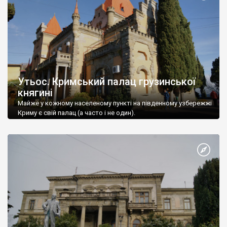
Утьос. Кримський палац грузинської
княгині
Майже у кожному населеному пункті на південному узбережжі
Криму є свій палац (а часто і не один).