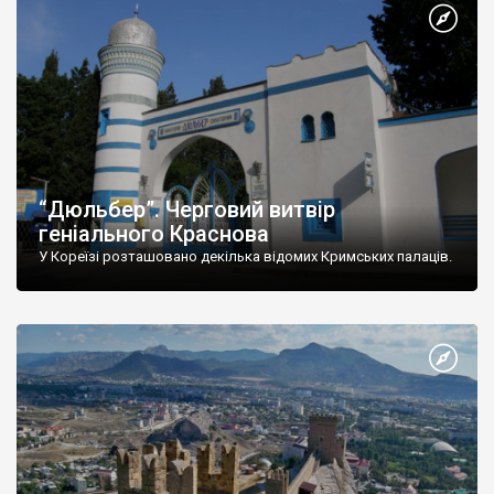
“Дюльбер”. Черговий витвір
геніального Краснова
У Кореїзі розташовано декілька відомих Кримських палаців.