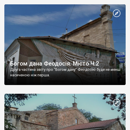
Богом дана Феодосія. Місто Ч.2
Друга частина звіту про "Богом дану" Феодосію буде не менш
насиченою ніж перша.