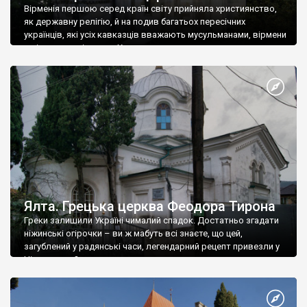
Вірменія першою серед країн світу прийняла християнство,
як державну релігію, й на подив багатьох пересічних
українців, які усіх кавказців вважають мусульманами, вірмени
є відданими вірянами Христа
Ялта. Грецька церква Феодора Тирона
Греки залишили Україні чималий спадок. Достатньо згадати
ніжинські огірочки – ви ж мабуть всі знаєте, що цей,
загублений у радянські часи, легендарний рецепт привезли у
Ніжин греки?