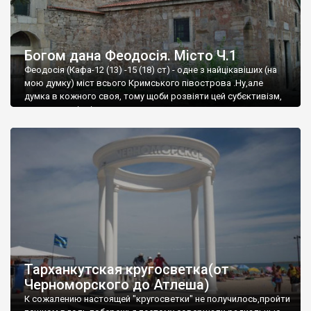
Богом дана Феодосія. Місто Ч.1
Феодосія (Кафа-12 (13) -15 (18) ст) - одне з найцікавіших (на
мою думку) міст всього Кримського півострова .Ну,але
думка в кожного своя, тому щоби розвіяти цей субєктивізм,
запрошую відвідати це
Тарханкутская кругосветка(от
Черноморского до Атлеша)
К сожалению настоящей "кругосветки" не получилось,пройти