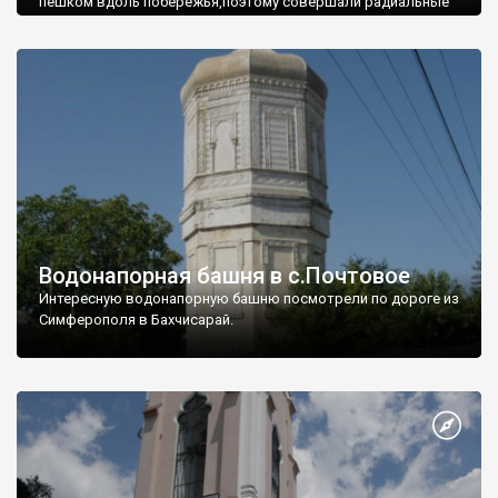
пешком вдоль побережья,поэтому совершали радиальные
вылазки из Оленевки.
Водонапорная башня в с.Почтовое
Интересную водонапорную башню посмотрели по дороге из
Симферополя в Бахчисарай.