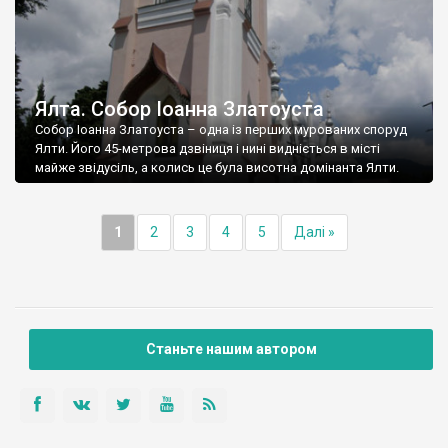
Ялта. Собор Іоанна Златоуста
Собор Іоанна Златоуста – одна із перших мурованих споруд
Ялти. Його 45-метрова дзвіниця і нині видніється в місті
майже звідусіль, а колись це була висотна домінанта Ялти.
1
2
3
4
5
Далі »
Станьте нашим автором