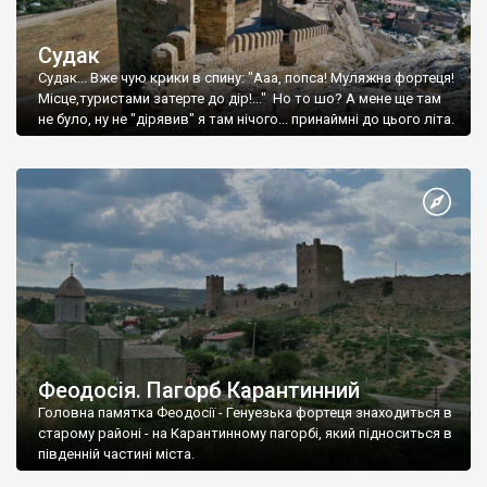
Судак
Судак... Вже чую крики в спину: "Ааа, попса! Муляжна фортеця!
Місце,туристами затерте до дір!..." Но то шо? А мене ще там
не було, ну не "дірявив" я там нічого... принаймні до цього літа.
Феодосія. Пагорб Карантинний
Головна памятка Феодосії - Генуезька фортеця знаходиться в
старому районі - на Карантинному пагорбі, який підноситься в
південній частині міста.