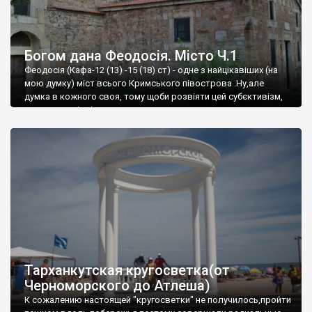
Богом дана Феодосія. Місто Ч.1
Феодосія (Кафа-12 (13) -15 (18) ст) - одне з найцікавіших (на
мою думку) міст всього Кримського півострова .Ну,але
думка в кожного своя, тому щоби розвіяти цей субєктивізм,
запрошую відвідати це
Тарханкутская кругосветка(от
Черноморского до Атлеша)
К сожалению настоящей "кругосветки" не получилось,пройти