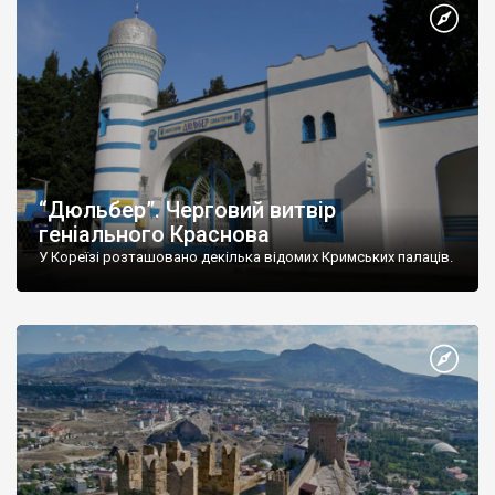
“Дюльбер”. Черговий витвір
геніального Краснова
У Кореїзі розташовано декілька відомих Кримських палаців.