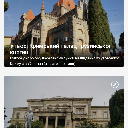
Утьос. Кримський палац грузинської
княгині
Майже у кожному населеному пункті на південному узбережжі
Криму є свій палац (а часто і не один).