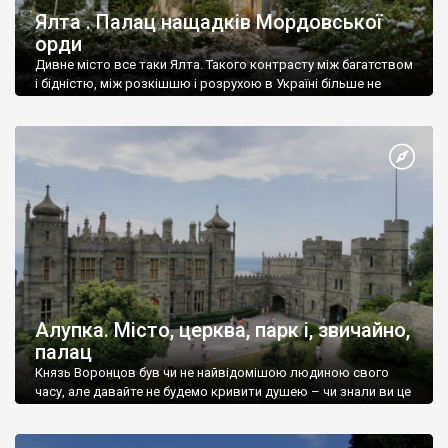
Ялта . Палац нащадків Мордовської
орди
Дивне місто все таки Ялта. Такого контрасту між багатством
і бідністю, між розкішшю і розрухою в Україні більше не
знайдеш.
Алупка. Місто, церква, парк і, звичайно,
палац
Князь Воронцов був чи не найвідомішою людиною свого
часу, але давайте не будемо кривити душею – чи знали ви це
прізвище до відвідин Алупки? Мабуть все таки ні.