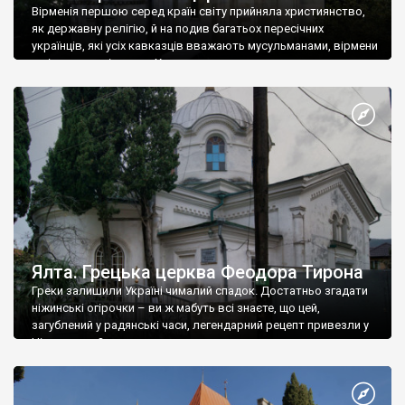
Вірменія першою серед країн світу прийняла християнство,
як державну релігію, й на подив багатьох пересічних
українців, які усіх кавказців вважають мусульманами, вірмени
є відданими вірянами Христа
Ялта. Грецька церква Феодора Тирона
Греки залишили Україні чималий спадок. Достатньо згадати
ніжинські огірочки – ви ж мабуть всі знаєте, що цей,
загублений у радянські часи, легендарний рецепт привезли у
Ніжин греки?