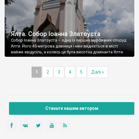
Ялта. Собор Іоанна Златоуста
Собор Іоанна Златоуста – одна із перших мурованих споруд
Ялти. Його 45-метрова дзвіниця і нині видніється в місті
майже звідусіль, а колись це була висотна домінанта Ялти.
1
2
3
4
5
Далі »
Станьте нашим автором