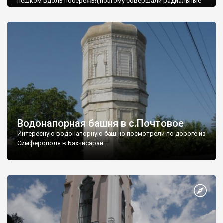
пешком вдоль побережья,поэтому совершали радиальные
вылазки из Оленевки.
Водонапорная башня в с.Почтовое
Интересную водонапорную башню посмотрели по дороге из
Симферополя в Бахчисарай.