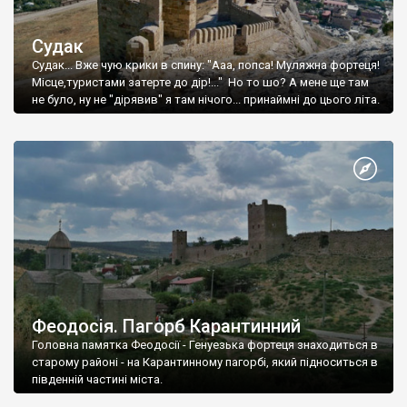
Судак
Судак... Вже чую крики в спину: "Ааа, попса! Муляжна фортеця!
Місце,туристами затерте до дір!..." Но то шо? А мене ще там
не було, ну не "дірявив" я там нічого... принаймні до цього літа.
Феодосія. Пагорб Карантинний
Головна памятка Феодосії - Генуезька фортеця знаходиться в
старому районі - на Карантинному пагорбі, який підноситься в
південній частині міста.