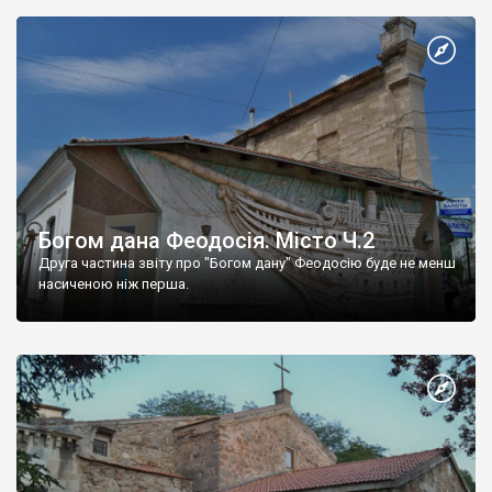
Богом дана Феодосія. Місто Ч.2
Друга частина звіту про "Богом дану" Феодосію буде не менш
насиченою ніж перша.