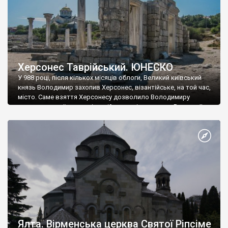
Херсонес Таврійський. ЮНЕСКО
У 988 році, після кількох місяців облоги, Великий київський
князь Володимир захопив Херсонес, візантійське, на той час,
місто. Саме взяття Херсонесу дозволило Володимиру
диктувати свої умови візантійському імператору Василю ІІ, та
одружитися з його дочкою Ганною. Цього ж року, в
Херсонесі Володимир-язичник, став Василем-християнином.
А потім було Хрещення Русі. На честь Херсонесу Таврійського
названо місто […]
Ялта. Вірменська церква Святої Ріпсіме