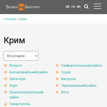
uk
ru
en
Головна
>
Крим
Крим
Алушта
Сімферопольський район
Бахчисарайський район
Судак
Євпаторія
Феодосія
Керч
Чорноморський район
Красноперекопський
Ялта
район
Севастополь