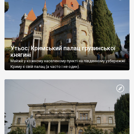
Утьос. Кримський палац грузинської
княгині
Майже у кожному населеному пункті на південному узбережжі
Криму є свій палац (а часто і не один).