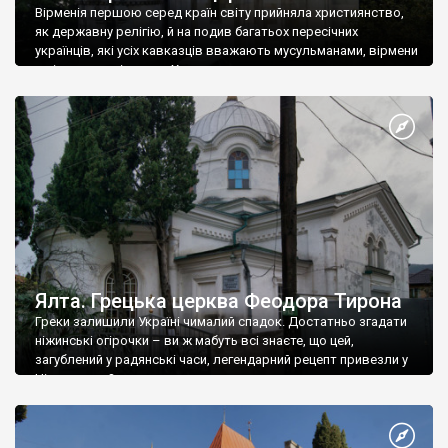
Вірменія першою серед країн світу прийняла християнство,
як державну релігію, й на подив багатьох пересічних
українців, які усіх кавказців вважають мусульманами, вірмени
є відданими вірянами Христа
Ялта. Грецька церква Феодора Тирона
Греки залишили Україні чималий спадок. Достатньо згадати
ніжинські огірочки – ви ж мабуть всі знаєте, що цей,
загублений у радянські часи, легендарний рецепт привезли у
Ніжин греки?