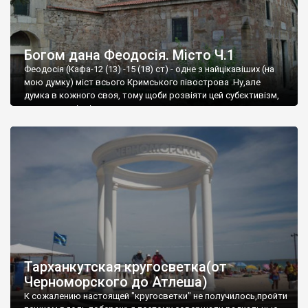
Богом дана Феодосія. Місто Ч.1
Феодосія (Кафа-12 (13) -15 (18) ст) - одне з найцікавіших (на
мою думку) міст всього Кримського півострова .Ну,але
думка в кожного своя, тому щоби розвіяти цей субєктивізм,
запрошую відвідати це
Тарханкутская кругосветка(от
Черноморского до Атлеша)
К сожалению настоящей "кругосветки" не получилось,пройти