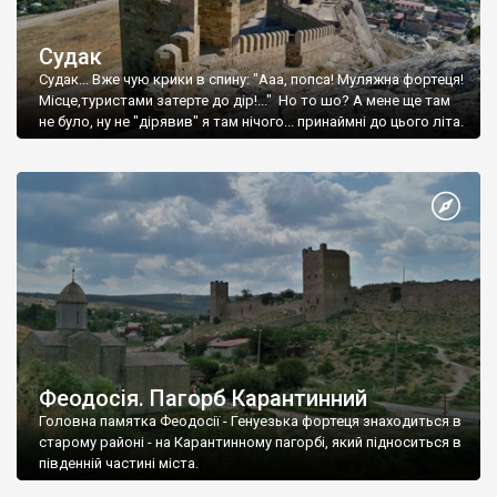
Судак
Судак... Вже чую крики в спину: "Ааа, попса! Муляжна фортеця!
Місце,туристами затерте до дір!..." Но то шо? А мене ще там
не було, ну не "дірявив" я там нічого... принаймні до цього літа.
Феодосія. Пагорб Карантинний
Головна памятка Феодосії - Генуезька фортеця знаходиться в
старому районі - на Карантинному пагорбі, який підноситься в
південній частині міста.