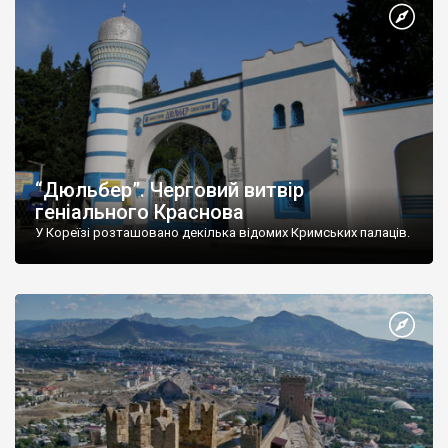
“Дюльбер”. Черговий витвір
геніального Краснова
У Кореїзі розташовано декілька відомих Кримських палаців.