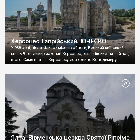
Херсонес Таврійський. ЮНЕСКО
У 988 році, після кількох місяців облоги, Великий київський
князь Володимир захопив Херсонес, візантійське, на той час,
місто. Саме взяття Херсонесу дозволило Володимиру
диктувати свої умови візантійському імператору Василю ІІ, та
одружитися з його дочкою Ганною. Цього ж року, в
Херсонесі Володимир-язичник, став Василем-християнином.
А потім було Хрещення Русі. На честь Херсонесу Таврійського
названо місто […]
Ялта. Вірменська церква Святої Ріпсіме