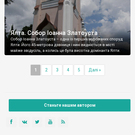
Ялта. Собор Іоанна Златоуста
Собор Іоанна Златоуста – одна із перших мурованих споруд
Ялти. Його 45-метрова дзвіниця і нині видніється в місті
майже звідусіль, а колись це була висотна домінанта Ялти.
1
2
3
4
5
Далі »
Станьте нашим автором