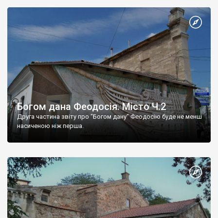
Богом дана Феодосія. Місто Ч.2
Друга частина звіту про "Богом дану" Феодосію буде не менш
насиченою ніж перша.