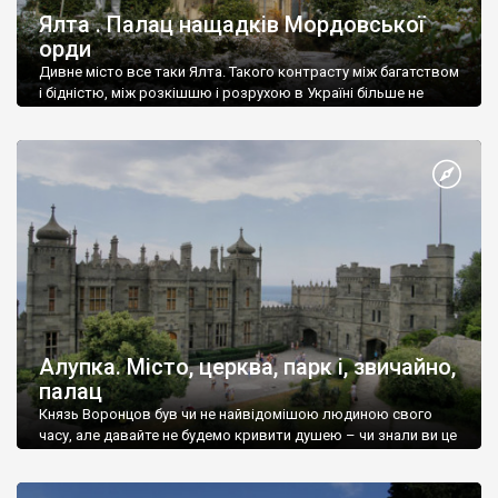
Ялта . Палац нащадків Мордовської
орди
Дивне місто все таки Ялта. Такого контрасту між багатством
і бідністю, між розкішшю і розрухою в Україні більше не
знайдеш.
Алупка. Місто, церква, парк і, звичайно,
палац
Князь Воронцов був чи не найвідомішою людиною свого
часу, але давайте не будемо кривити душею – чи знали ви це
прізвище до відвідин Алупки? Мабуть все таки ні.