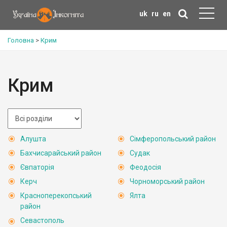
uk
ru
en
Головна
>
Крим
Крим
Алушта
Сімферопольський район
Бахчисарайський район
Судак
Євпаторія
Феодосія
Керч
Чорноморський район
Красноперекопський
Ялта
район
Севастополь