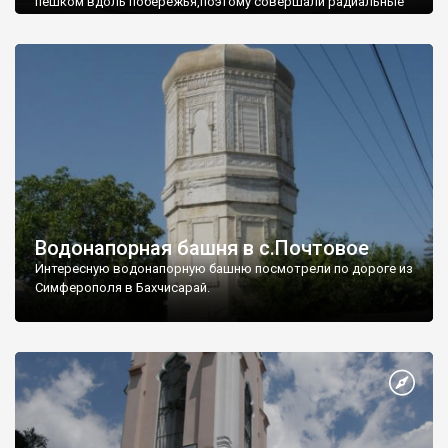
пешком вдоль побережья,поэтому совершали радиальные
вылазки из Оленевки.
Водонапорная башня в с.Почтовое
Интересную водонапорную башню посмотрели по дороге из
Симферополя в Бахчисарай.