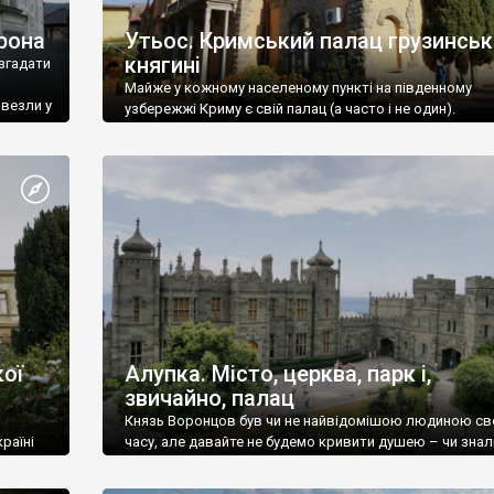
рона
Утьос. Кримський палац грузинськ
княгині
згадати
Майже у кожному населеному пункті на південному
ивезли у
узбережжі Криму є свій палац (а часто і не один).
ої
Алупка. Місто, церква, парк і,
звичайно, палац
Князь Воронцов був чи не найвідомішою людиною св
раїні
часу, але давайте не будемо кривити душею – чи знал
це прізвище до відвідин Алупки? Мабуть все таки ні.