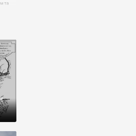
им та
ора і
є
го типу,
ей-
рний
ста:
 райони
від 2
I
і,
рукти,
 котрі