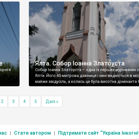
е
Ялта. Собор Іоанна Златоуста
ороге
Собор Іоанна Златоуста – одна із перших мурованих 
Ялти. Його 45-метрова дзвіниця і нині видніється в міс
майже звідусіль, а колись це була висотна домінанта 
2
3
4
5
Далі »
нас
Стати автором
Підтримати сайт “Україна Інкогні