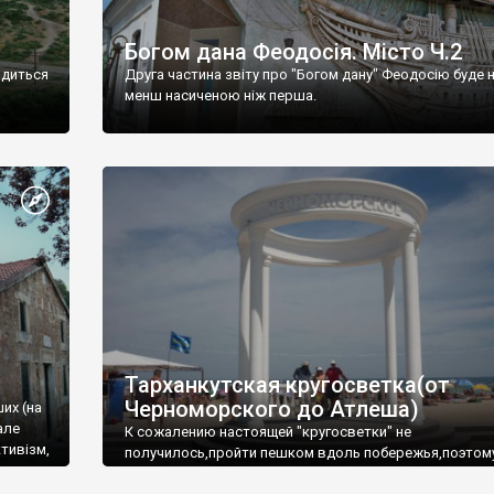
Богом дана Феодосія. Місто Ч.2
одиться
Друга частина звіту про "Богом дану" Феодосію буде 
менш насиченою ніж перша.
Тарханкутская кругосветка(от
Черноморского до Атлеша)
ших (на
але
К сожалению настоящей "кругосветки" не
тивізм,
получилось,пройти пешком вдоль побережья,поэтом
совершали радиальные вылазки из Оленевки.