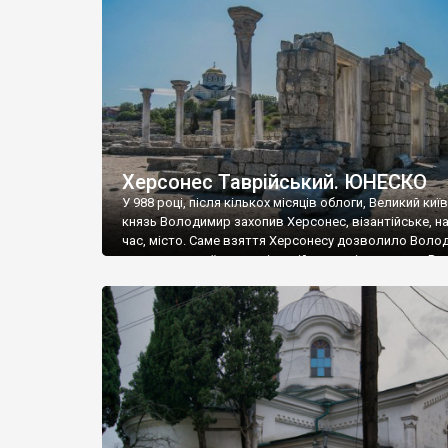
музею «Новгородський музей-заповідник» сотні арт
візантійської доби. Раритети викрадені з фондів об’
культурної спадщини ЮНЕСКО «Херсонеса Таврійсько
Офіційно – на виставку «Золото Візантії», але експер
влада в Україні вважають це лише […]
Херсонес Таврійський. ЮНЕСКО
У 988 році, після кількох місяців облоги, Великий киї
князь Володимир захопив Херсонес, візантійське, на
час, місто. Саме взяття Херсонесу дозволило Воло
диктувати свої умови візантійському імператору Вас
та одружитися з його дочкою Ганною. Цього ж року,
Херсонесі Володимир-язичник, став Василем-
християнином. А потім було Хрещення Русі. На честь
Херсонесу Таврійського названо місто […]