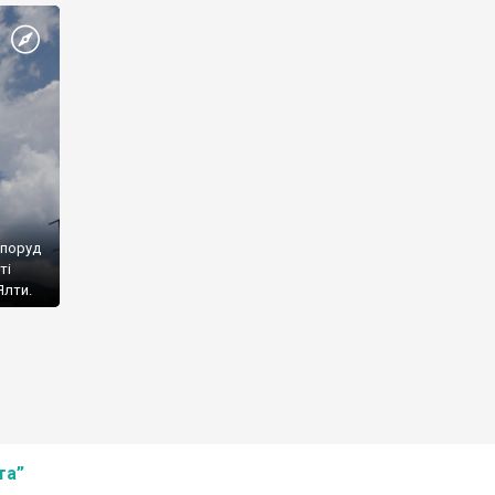
споруд
ті
Ялти.
та”