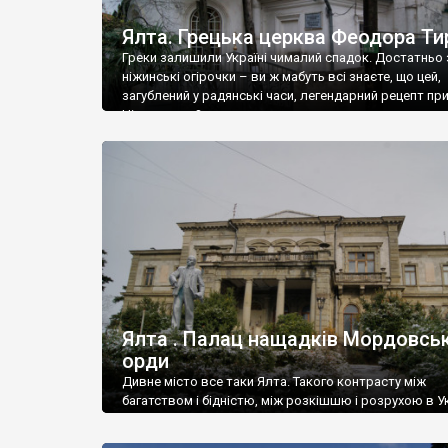
Ялта. Грецька церква Феодора Ти
Греки залишили Україні чималий спадок. Достатньо 
ніжинські огірочки – ви ж мабуть всі знаєте, що цей,
загублений у радянські часи, легендарний рецепт пр
Ніжин греки?
Ялта . Палац нащадків Мордовськ
орди
Дивне місто все таки Ялта. Такого контрасту між
багатством і бідністю, між розкішшю і розрухою в Ук
більше не знайдеш.