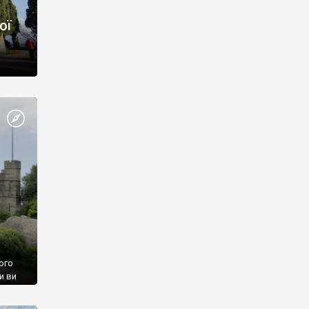
ої
ого
и ви