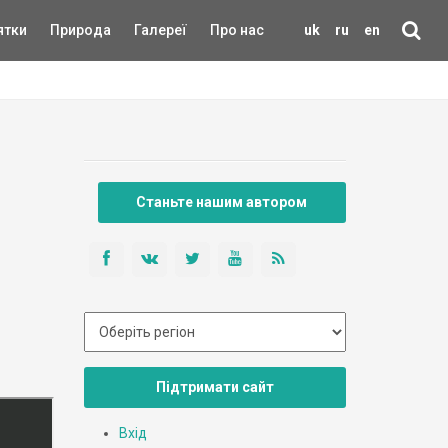
ятки
Природа
Галереї
Про нас
uk
ru
en
Станьте нашим автором
Підтримати сайт
Вхід