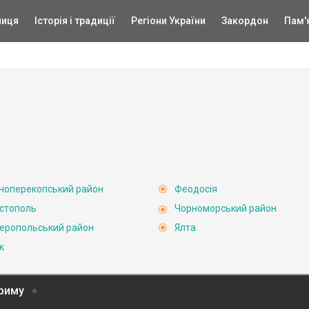
ниця
Історія і традиції
Регіони України
Закордон
Пам'
ноперекопський район
Феодосія
стополь
Чорноморський район
еропольський район
Ялта
к