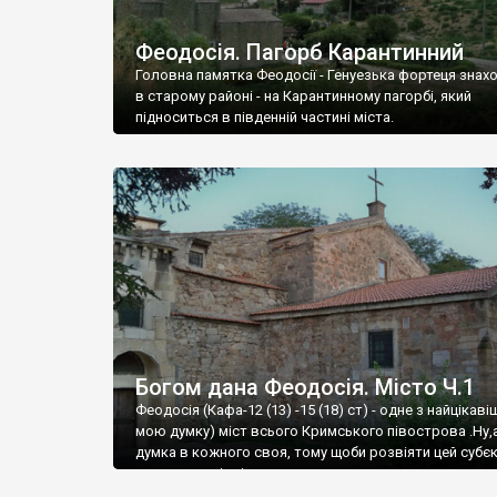
Феодосія. Пагорб Карантинний
Головна памятка Феодосії - Генуезька фортеця знах
в старому районі - на Карантинному пагорбі, який
підноситься в південній частині міста.
Богом дана Феодосія. Місто Ч.1
Феодосія (Кафа-12 (13) -15 (18) ст) - одне з найцікаві
мою думку) міст всього Кримського півострова .Ну,
думка в кожного своя, тому щоби розвіяти цей субєк
запрошую відвідати це