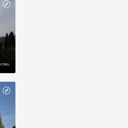
же
нство,