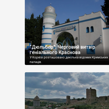
“Дюльбер”. Черговий витвір
геніального Краснова
У Кореїзі розташовано декілька відомих Кримських
палаців.