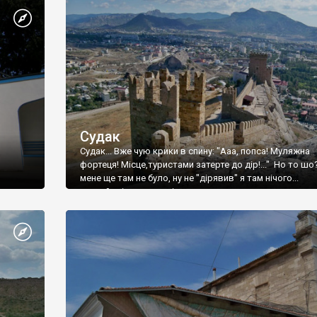
Судак
Судак... Вже чую крики в спину: "Ааа, попса! Муляжна
фортеця! Місце,туристами затерте до дір!..." Но то шо
мене ще там не було, ну не "дірявив" я там нічого...
принаймні до цього літа.