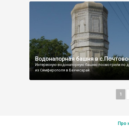
Водонапорная башня в с.Почтово
Интересную водонапорную башню посмотрели по д
из Симферополя в Бахчисарай.
1
Про 