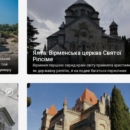
ефактів
називаються «повстяками» (postaki)…” “Вино. Крим
єкту
виробляє відмінне вино і його вдосталь: воно все ду
го».
легке біле і дуже […]
ти та
Ялта. Вірменська церква Святої
Ріпсіме
вський
 той
Вірменія першою серед країн світу прийняла христия
димиру
як державну релігію, й на подив багатьох пересічних
илю ІІ,
українців, які усіх кавказців вважають мусульманами,
 в
вірмени є відданими вірянами Христа