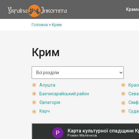
Крам
Головна
>
Крим
Крим
Алушта
Крас
Бахчисарайський район
Сева
Євпаторія
Сімф
Керч
Суда