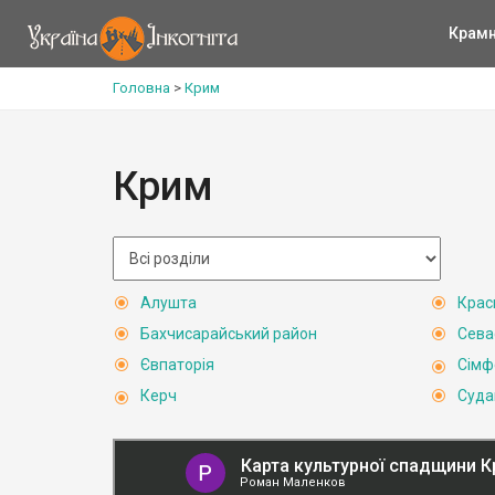
Крам
Головна
>
Крим
Крим
Алушта
Крас
Бахчисарайський район
Сева
Євпаторія
Сімф
Керч
Суда