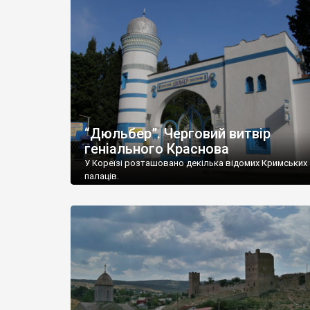
“Дюльбер”. Черговий витвір
геніального Краснова
У Кореїзі розташовано декілька відомих Кримських
палаців.