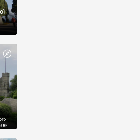
ої
ого
и ви