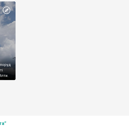
споруд
ті
Ялти.
та”