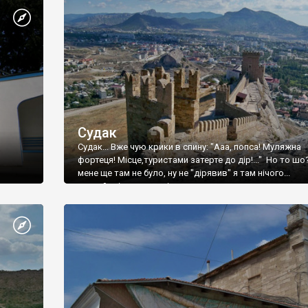
Судак
Судак... Вже чую крики в спину: "Ааа, попса! Муляжна
фортеця! Місце,туристами затерте до дір!..." Но то шо
мене ще там не було, ну не "дірявив" я там нічого...
принаймні до цього літа.