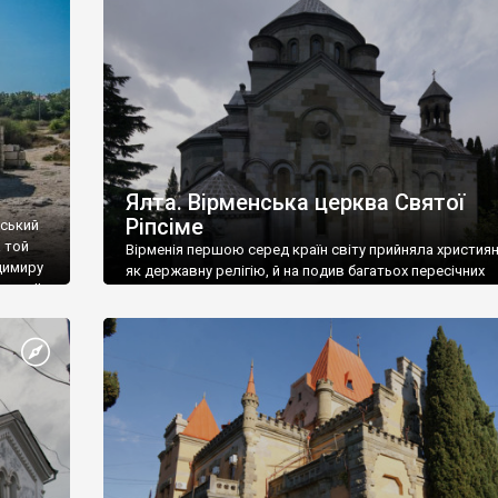
ефактів
називаються «повстяками» (postaki)…” “Вино. Крим
єкту
виробляє відмінне вино і його вдосталь: воно все ду
го».
легке біле і дуже […]
ти та
Ялта. Вірменська церква Святої
Ріпсіме
вський
 той
Вірменія першою серед країн світу прийняла христия
димиру
як державну релігію, й на подив багатьох пересічних
илю ІІ,
українців, які усіх кавказців вважають мусульманами,
 в
вірмени є відданими вірянами Христа