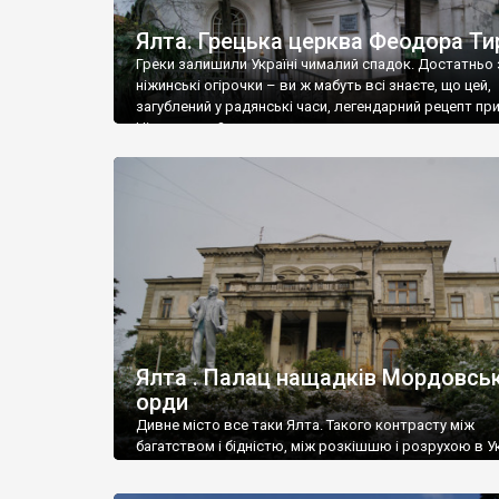
Ялта. Грецька церква Феодора Ти
Греки залишили Україні чималий спадок. Достатньо 
ніжинські огірочки – ви ж мабуть всі знаєте, що цей,
загублений у радянські часи, легендарний рецепт пр
Ніжин греки?
Ялта . Палац нащадків Мордовськ
орди
Дивне місто все таки Ялта. Такого контрасту між
багатством і бідністю, між розкішшю і розрухою в Ук
більше не знайдеш.