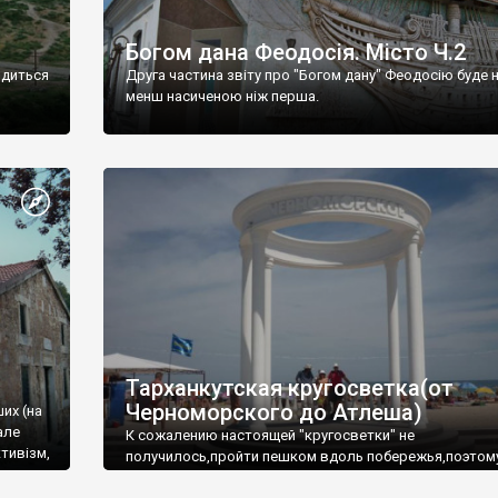
Богом дана Феодосія. Місто Ч.2
одиться
Друга частина звіту про "Богом дану" Феодосію буде 
менш насиченою ніж перша.
Тарханкутская кругосветка(от
Черноморского до Атлеша)
ших (на
але
К сожалению настоящей "кругосветки" не
тивізм,
получилось,пройти пешком вдоль побережья,поэтом
совершали радиальные вылазки из Оленевки.