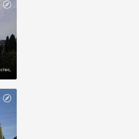
же
нство,