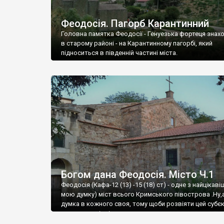
Феодосія. Пагорб Карантинний
Головна памятка Феодосії - Генуезька фортеця знах
в старому районі - на Карантинному пагорбі, який
підноситься в південній частині міста.
Богом дана Феодосія. Місто Ч.1
Феодосія (Кафа-12 (13) -15 (18) ст) - одне з найцікаві
мою думку) міст всього Кримського півострова .Ну,
думка в кожного своя, тому щоби розвіяти цей субєк
запрошую відвідати це