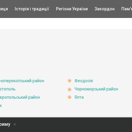
ниця
Історія і традиції
Регіони України
Закордон
Пам'
ноперекопський район
Феодосія
стополь
Чорноморський район
еропольський район
Ялта
к