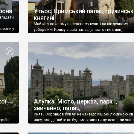
рона
Утьос. Кримський палац грузинськ
княгині
згадати
Майже у кожному населеному пункті на південному
ивезли у
узбережжі Криму є свій палац (а часто і не один).
ої
Алупка. Місто, церква, парк і,
звичайно, палац
Князь Воронцов був чи не найвідомішою людиною св
раїні
часу, але давайте не будемо кривити душею – чи знал
це прізвище до відвідин Алупки? Мабуть все таки ні.