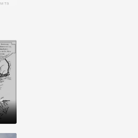
им та
ора і
є
го типу,
ей-
рний
ста:
 райони
від 2
I
і,
рукти,
 котрі