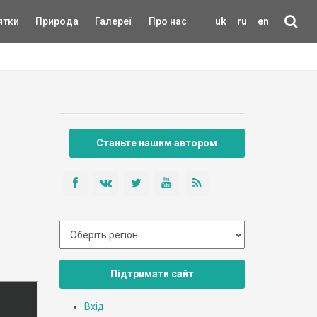
ятки
Природа
Галереї
Про нас
uk
ru
en
Станьте нашим автором
Підтримати сайт
Вхід