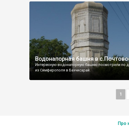
Водонапорная башня в с.Почтово
Интересную водонапорную башню посмотрели по д
из Симферополя в Бахчисарай.
1
Про 