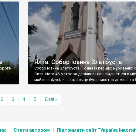
е
Ялта. Собор Іоанна Златоуста
ороге
Собор Іоанна Златоуста – одна із перших мурованих 
Ялти. Його 45-метрова дзвіниця і нині видніється в міс
майже звідусіль, а колись це була висотна домінанта 
2
3
4
5
Далі »
нас
Стати автором
Підтримати сайт “Україна Інкогні