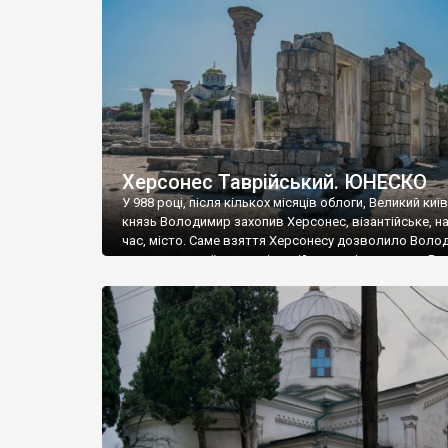
музею «Новгородський музей-заповідник» сотні арт
візантійської доби. Раритети викрадені з фондів об’
культурної спадщини ЮНЕСКО «Херсонеса Таврійсько
Офіційно – на виставку «Золото Візантії», але експер
влада в Україні вважають це лише […]
Херсонес Таврійський. ЮНЕСКО
У 988 році, після кількох місяців облоги, Великий киї
князь Володимир захопив Херсонес, візантійське, на
час, місто. Саме взяття Херсонесу дозволило Воло
диктувати свої умови візантійському імператору Вас
та одружитися з його дочкою Ганною. Цього ж року,
Херсонесі Володимир-язичник, став Василем-
християнином. А потім було Хрещення Русі. На честь
Херсонесу Таврійського названо місто […]