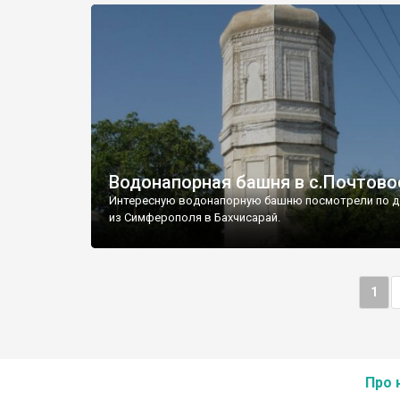
Водонапорная башня в с.Почтово
Интересную водонапорную башню посмотрели по д
из Симферополя в Бахчисарай.
1
Про 