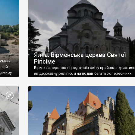
ефактів
називаються «повстяками» (postaki)…” “Вино. Крим
єкту
виробляє відмінне вино і його вдосталь: воно все ду
го».
легке біле і дуже […]
ти та
Ялта. Вірменська церква Святої
Ріпсіме
вський
 той
Вірменія першою серед країн світу прийняла христия
димиру
як державну релігію, й на подив багатьох пересічних
илю ІІ,
українців, які усіх кавказців вважають мусульманами,
 в
вірмени є відданими вірянами Христа