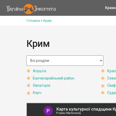
Крам
Головна
>
Крим
Крим
Алушта
Крас
Бахчисарайський район
Сева
Євпаторія
Сімф
Керч
Суда