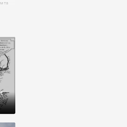
им та
ора і
є
го типу,
ей-
рний
ста:
 райони
від 2
I
і,
рукти,
 котрі