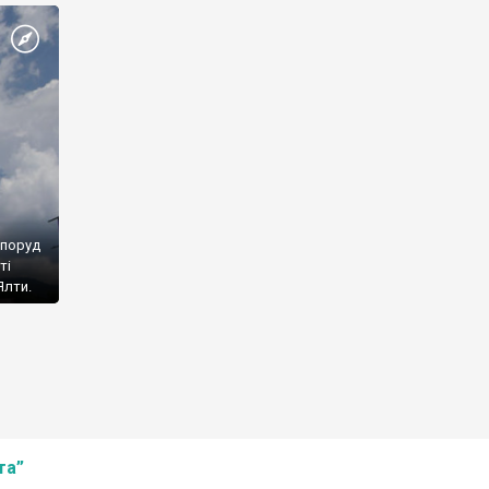
споруд
ті
Ялти.
та”