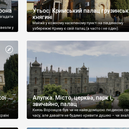
рона
Утьос. Кримський палац грузинськ
княгині
згадати
Майже у кожному населеному пункті на південному
ивезли у
узбережжі Криму є свій палац (а часто і не один).
ої
Алупка. Місто, церква, парк і,
звичайно, палац
Князь Воронцов був чи не найвідомішою людиною св
раїні
часу, але давайте не будемо кривити душею – чи знал
це прізвище до відвідин Алупки? Мабуть все таки ні.