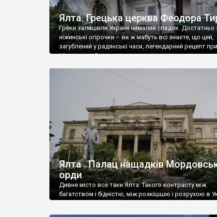
Ялта. Грецька церква Феодора Ти
Греки залишили Україні чималий спадок. Достатньо 
ніжинські огірочки – ви ж мабуть всі знаєте, що цей,
загублений у радянські часи, легендарний рецепт пр
Ніжин греки?
Ялта . Палац нащадків Мордовськ
орди
Дивне місто все таки Ялта. Такого контрасту між
багатством і бідністю, між розкішшю і розрухою в Ук
більше не знайдеш.