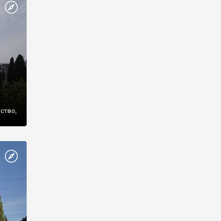
же
нство,