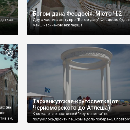
Богом дана Феодосія. Місто Ч.2
одиться
Друга частина звіту про "Богом дану" Феодосію буде 
менш насиченою ніж перша.
Тарханкутская кругосветка(от
Черноморского до Атлеша)
ших (на
але
К сожалению настоящей "кругосветки" не
тивізм,
получилось,пройти пешком вдоль побережья,поэтом
совершали радиальные вылазки из Оленевки.