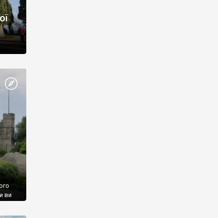
ої
ого
и ви