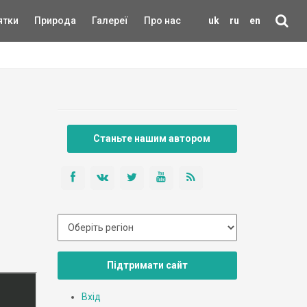
ятки
Природа
Галереї
Про нас
uk
ru
en
Станьте нашим автором
Підтримати сайт
Вхід