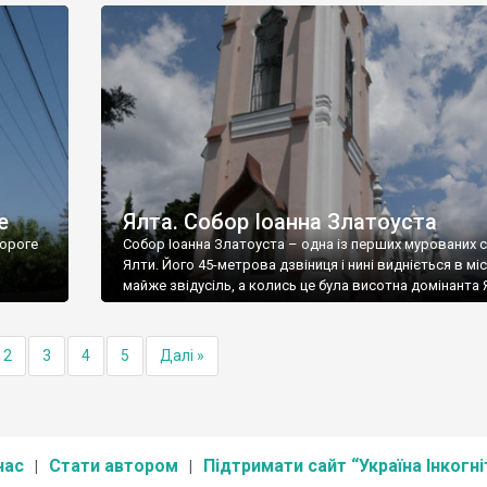
е
Ялта. Собор Іоанна Златоуста
ороге
Собор Іоанна Златоуста – одна із перших мурованих 
Ялти. Його 45-метрова дзвіниця і нині видніється в міс
майже звідусіль, а колись це була висотна домінанта 
2
3
4
5
Далі »
нас
Стати автором
Підтримати сайт “Україна Інкогні