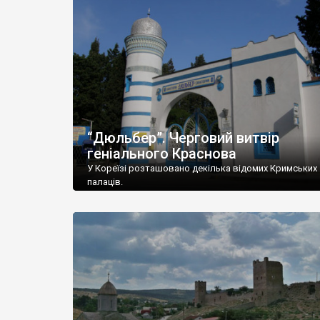
“Дюльбер”. Черговий витвір
геніального Краснова
У Кореїзі розташовано декілька відомих Кримських
палаців.