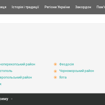
ниця
Історія і традиції
Регіони України
Закордон
Пам'
ноперекопський район
Феодосія
стополь
Чорноморський район
еропольський район
Ялта
к