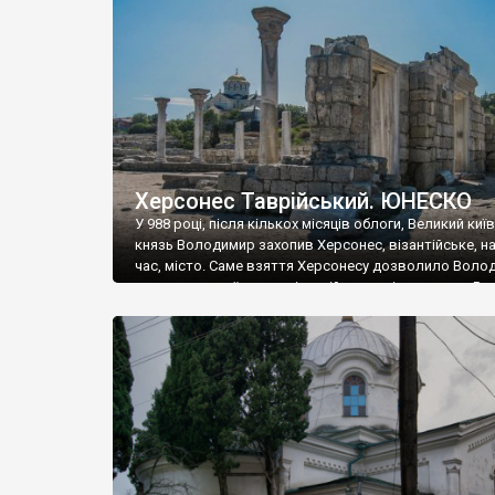
музею «Новгородський музей-заповідник» сотні арт
візантійської доби. Раритети викрадені з фондів об’
культурної спадщини ЮНЕСКО «Херсонеса Таврійсько
Офіційно – на виставку «Золото Візантії», але експер
влада в Україні вважають це лише […]
Херсонес Таврійський. ЮНЕСКО
У 988 році, після кількох місяців облоги, Великий киї
князь Володимир захопив Херсонес, візантійське, на
час, місто. Саме взяття Херсонесу дозволило Воло
диктувати свої умови візантійському імператору Вас
та одружитися з його дочкою Ганною. Цього ж року,
Херсонесі Володимир-язичник, став Василем-
християнином. А потім було Хрещення Русі. На честь
Херсонесу Таврійського названо місто […]