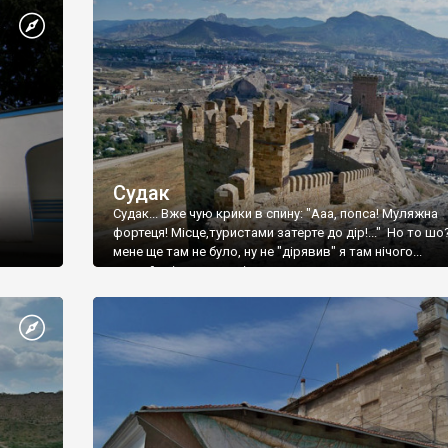
Судак
Судак... Вже чую крики в спину: "Ааа, попса! Муляжна
фортеця! Місце,туристами затерте до дір!..." Но то шо
мене ще там не було, ну не "дірявив" я там нічого...
принаймні до цього літа.