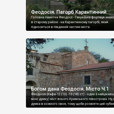
Феодосія. Пагорб Карантинний
Головна памятка Феодосії - Генуезька фортеця знах
в старому районі - на Карантинному пагорбі, який
підноситься в південній частині міста.
Богом дана Феодосія. Місто Ч.1
Феодосія (Кафа-12 (13) -15 (18) ст) - одне з найцікаві
мою думку) міст всього Кримського півострова .Ну,
думка в кожного своя, тому щоби розвіяти цей субєк
запрошую відвідати це