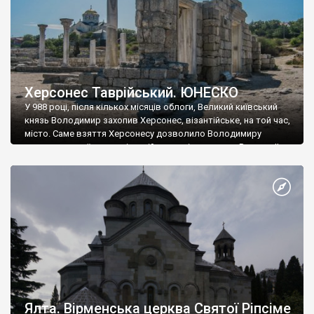
Херсонес Таврійський. ЮНЕСКО
У 988 році, після кількох місяців облоги, Великий київський
князь Володимир захопив Херсонес, візантійське, на той час,
місто. Саме взяття Херсонесу дозволило Володимиру
диктувати свої умови візантійському імператору Василю ІІ, та
одружитися з його дочкою Ганною. Цього ж року, в
Херсонесі Володимир-язичник, став Василем-християнином.
А потім було Хрещення Русі. На честь Херсонесу Таврійського
названо місто […]
Ялта. Вірменська церква Святої Ріпсіме