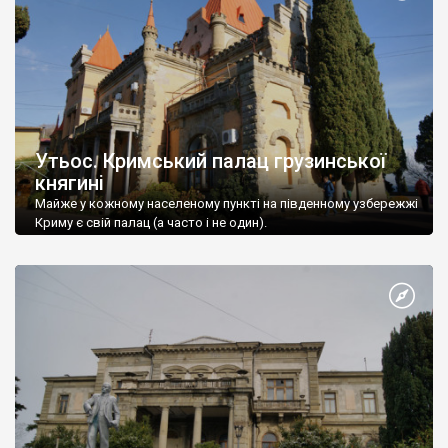
Утьос. Кримський палац грузинської
княгині
Майже у кожному населеному пункті на південному узбережжі
Криму є свій палац (а часто і не один).