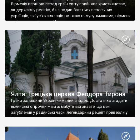
Вірменія першою серед країн світу прийняла християнство,
як державну релігію, й на подив багатьох пересічних
українців, які усіх кавказців вважають мусульманами, вірмени
є відданими вірянами Христа
Ялта. Грецька церква Феодора Тирона
Греки залишили Україні чималий спадок. Достатньо згадати
ніжинські огірочки – ви ж мабуть всі знаєте, що цей,
загублений у радянські часи, легендарний рецепт привезли у
Ніжин греки?