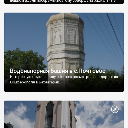
пешком вдоль побережья,поэтому совершали радиальные
вылазки из Оленевки.
Водонапорная башня в с.Почтовое
Интересную водонапорную башню посмотрели по дороге из
Симферополя в Бахчисарай.