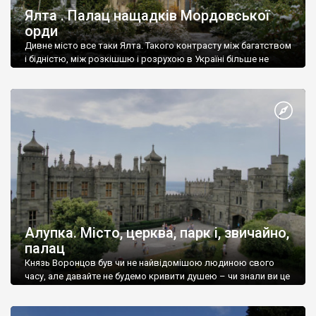
Ялта . Палац нащадків Мордовської
орди
Дивне місто все таки Ялта. Такого контрасту між багатством
і бідністю, між розкішшю і розрухою в Україні більше не
знайдеш.
Алупка. Місто, церква, парк і, звичайно,
палац
Князь Воронцов був чи не найвідомішою людиною свого
часу, але давайте не будемо кривити душею – чи знали ви це
прізвище до відвідин Алупки? Мабуть все таки ні.