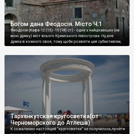
Богом дана Феодосія. Місто Ч.1
Феодосія (Кафа-12 (13) -15 (18) ст) - одне з найцікавіших (на
мою думку) міст всього Кримського півострова .Ну,але
думка в кожного своя, тому щоби розвіяти цей субєктивізм,
запрошую відвідати це
Тарханкутская кругосветка(от
Черноморского до Атлеша)
К сожалению настоящей "кругосветки" не получилось,пройти