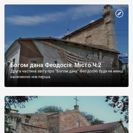
Богом дана Феодосія. Місто Ч.2
Друга частина звіту про "Богом дану" Феодосію буде не менш
насиченою ніж перша.