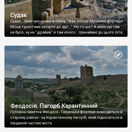
Судак
Судак... Вже чую крики в спину: "Ааа, попса! Муляжна фортеця!
Місце,туристами затерте до дір!..." Но то шо? А мене ще там
не було, ну не "дірявив" я там нічого... принаймні до цього літа.
Феодосія. Пагорб Карантинний
Головна памятка Феодосії - Генуезька фортеця знаходиться в
старому районі - на Карантинному пагорбі, який підноситься в
південній частині міста.