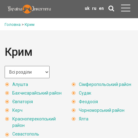
uk
ru
en
Головна
>
Крим
Крим
Алушта
Сімферопольський район
Бахчисарайський район
Судак
Євпаторія
Феодосія
Керч
Чорноморський район
Красноперекопський
Ялта
район
Севастополь