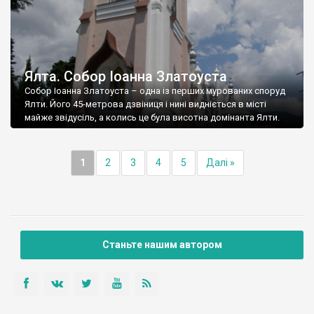
Ялта. Собор Іоанна Златоуста
Собор Іоанна Златоуста – одна із перших мурованих споруд
Ялти. Його 45-метрова дзвіниця і нині видніється в місті
майже звідусіль, а колись це була висотна домінанта Ялти.
1
2
3
4
5
Далі »
Станьте нашим автором