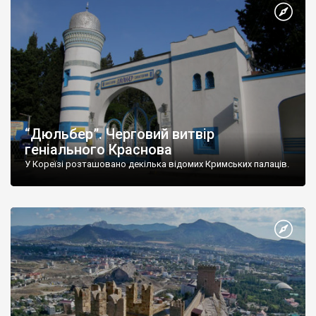
“Дюльбер”. Черговий витвір
геніального Краснова
У Кореїзі розташовано декілька відомих Кримських палаців.