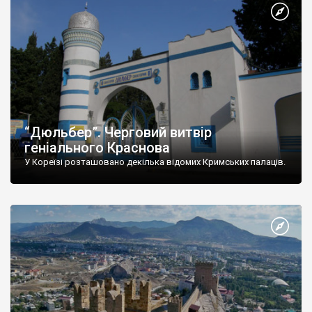
“Дюльбер”. Черговий витвір
геніального Краснова
У Кореїзі розташовано декілька відомих Кримських палаців.