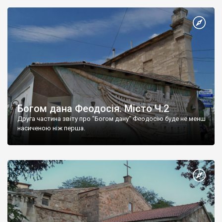
Богом дана Феодосія. Місто Ч.2
Друга частина звіту про "Богом дану" Феодосію буде не менш
насиченою ніж перша.