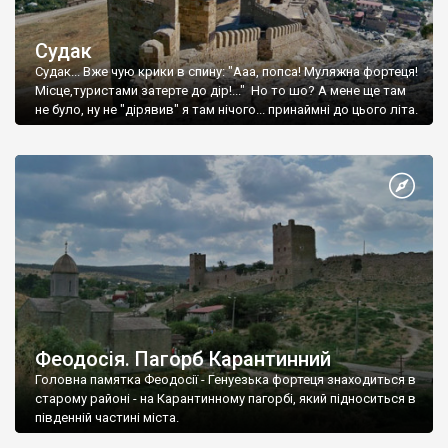
Судак
Судак... Вже чую крики в спину: "Ааа, попса! Муляжна фортеця!
Місце,туристами затерте до дір!..." Но то шо? А мене ще там
не було, ну не "дірявив" я там нічого... принаймні до цього літа.
Феодосія. Пагорб Карантинний
Головна памятка Феодосії - Генуезька фортеця знаходиться в
старому районі - на Карантинному пагорбі, який підноситься в
південній частині міста.