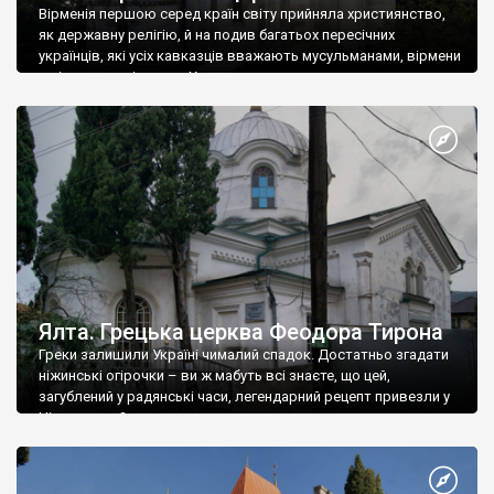
Вірменія першою серед країн світу прийняла християнство,
як державну релігію, й на подив багатьох пересічних
українців, які усіх кавказців вважають мусульманами, вірмени
є відданими вірянами Христа
Ялта. Грецька церква Феодора Тирона
Греки залишили Україні чималий спадок. Достатньо згадати
ніжинські огірочки – ви ж мабуть всі знаєте, що цей,
загублений у радянські часи, легендарний рецепт привезли у
Ніжин греки?