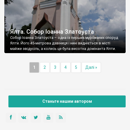
Ялта. Собор Іоанна Златоуста
Собор Іоанна Златоуста – одна із перших мурованих споруд
Ялти. Його 45-метрова дзвіниця і нині видніється в місті
майже звідусіль, а колись це була висотна домінанта Ялти.
1
2
3
4
5
Далі »
Станьте нашим автором