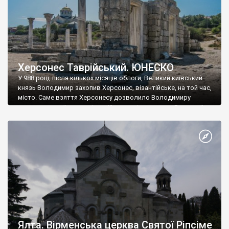
Херсонес Таврійський. ЮНЕСКО
У 988 році, після кількох місяців облоги, Великий київський
князь Володимир захопив Херсонес, візантійське, на той час,
місто. Саме взяття Херсонесу дозволило Володимиру
диктувати свої умови візантійському імператору Василю ІІ, та
одружитися з його дочкою Ганною. Цього ж року, в
Херсонесі Володимир-язичник, став Василем-християнином.
А потім було Хрещення Русі. На честь Херсонесу Таврійського
названо місто […]
Ялта. Вірменська церква Святої Ріпсіме