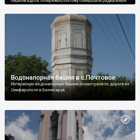
пешком вдоль побережья,поэтому совершали радиальные
вылазки из Оленевки.
Водонапорная башня в с.Почтовое
Интересную водонапорную башню посмотрели по дороге из
Симферополя в Бахчисарай.