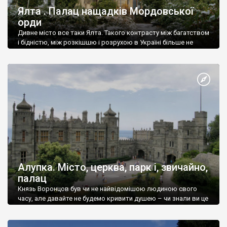
Ялта . Палац нащадків Мордовської
орди
Дивне місто все таки Ялта. Такого контрасту між багатством
і бідністю, між розкішшю і розрухою в Україні більше не
знайдеш.
Алупка. Місто, церква, парк і, звичайно,
палац
Князь Воронцов був чи не найвідомішою людиною свого
часу, але давайте не будемо кривити душею – чи знали ви це
прізвище до відвідин Алупки? Мабуть все таки ні.