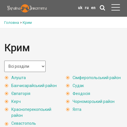
uk
ru
en
Головна
>
Крим
Крим
Алушта
Сімферопольський район
Бахчисарайський район
Судак
Євпаторія
Феодосія
Керч
Чорноморський район
Красноперекопський
Ялта
район
Севастополь