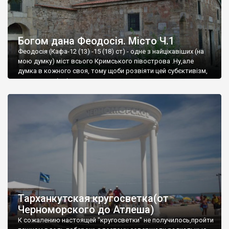
Богом дана Феодосія. Місто Ч.1
Феодосія (Кафа-12 (13) -15 (18) ст) - одне з найцікавіших (на
мою думку) міст всього Кримського півострова .Ну,але
думка в кожного своя, тому щоби розвіяти цей субєктивізм,
запрошую відвідати це
Тарханкутская кругосветка(от
Черноморского до Атлеша)
К сожалению настоящей "кругосветки" не получилось,пройти