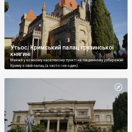
Утьос. Кримський палац грузинської
княгині
Майже у кожному населеному пункті на південному узбережжі
Криму є свій палац (а часто і не один).