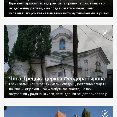
Вірменія першою серед країн світу прийняла християнство,
як державну релігію, й на подив багатьох пересічних
українців, які усіх кавказців вважають мусульманами, вірмени
є відданими вірянами Христа
Ялта. Грецька церква Феодора Тирона
Греки залишили Україні чималий спадок. Достатньо згадати
ніжинські огірочки – ви ж мабуть всі знаєте, що цей,
загублений у радянські часи, легендарний рецепт привезли у
Ніжин греки?