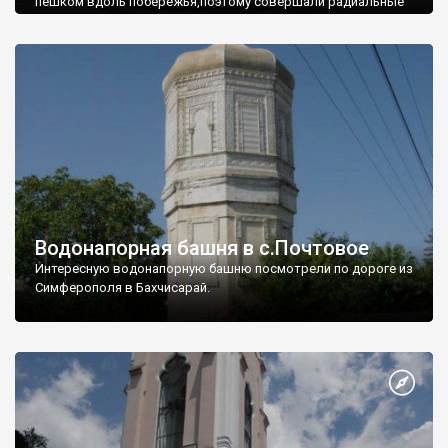
пешком вдоль побережья,поэтому совершали радиальные
вылазки из Оленевки.
Водонапорная башня в с.Почтовое
Интересную водонапорную башню посмотрели по дороге из
Симферополя в Бахчисарай.