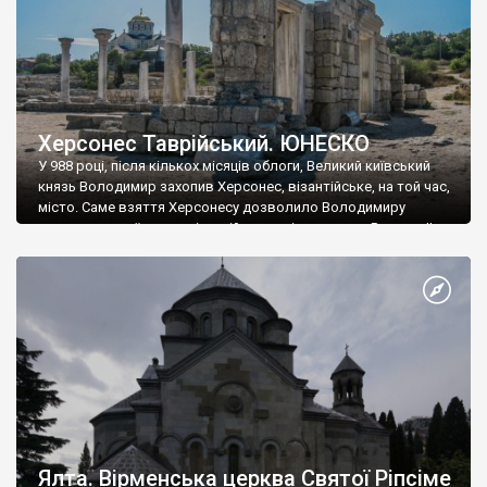
Херсонес Таврійський. ЮНЕСКО
У 988 році, після кількох місяців облоги, Великий київський
князь Володимир захопив Херсонес, візантійське, на той час,
місто. Саме взяття Херсонесу дозволило Володимиру
диктувати свої умови візантійському імператору Василю ІІ, та
одружитися з його дочкою Ганною. Цього ж року, в
Херсонесі Володимир-язичник, став Василем-християнином.
А потім було Хрещення Русі. На честь Херсонесу Таврійського
названо місто […]
Ялта. Вірменська церква Святої Ріпсіме