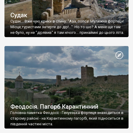
Судак
Судак... Вже чую крики в спину: "Ааа, попса! Муляжна фортеця!
Місце,туристами затерте до дір!..." Но то шо? А мене ще там
не було, ну не "дірявив" я там нічого... принаймні до цього літа.
Феодосія. Пагорб Карантинний
Головна памятка Феодосії - Генуезька фортеця знаходиться в
старому районі - на Карантинному пагорбі, який підноситься в
південній частині міста.