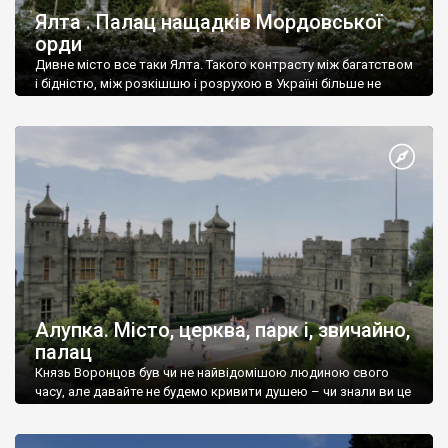
Ялта . Палац нащадків Мордовської
орди
Дивне місто все таки Ялта. Такого контрасту між багатством
і бідністю, між розкішшю і розрухою в Україні більше не
знайдеш.
Алупка. Місто, церква, парк і, звичайно,
палац
Князь Воронцов був чи не найвідомішою людиною свого
часу, але давайте не будемо кривити душею – чи знали ви це
прізвище до відвідин Алупки? Мабуть все таки ні.