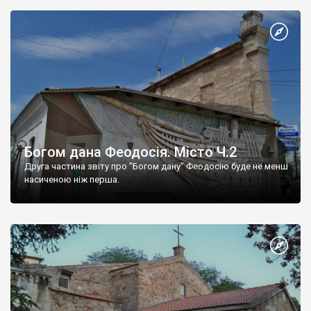
Богом дана Феодосія. Місто Ч.2
Друга частина звіту про "Богом дану" Феодосію буде не менш
насиченою ніж перша.