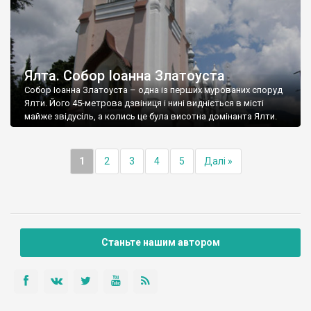
Ялта. Собор Іоанна Златоуста
Собор Іоанна Златоуста – одна із перших мурованих споруд
Ялти. Його 45-метрова дзвіниця і нині видніється в місті
майже звідусіль, а колись це була висотна домінанта Ялти.
1
2
3
4
5
Далі »
Станьте нашим автором