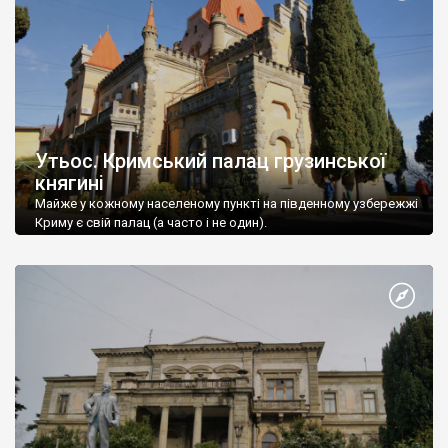
Утьос. Кримський палац грузинської
княгині
Майже у кожному населеному пункті на південному узбережжі
Криму є свій палац (а часто і не один).