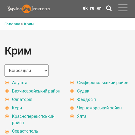
uk
ru
en
Головна
>
Крим
Крим
Алушта
Сімферопольський район
Бахчисарайський район
Судак
Євпаторія
Феодосія
Керч
Чорноморський район
Красноперекопський
Ялта
район
Севастополь