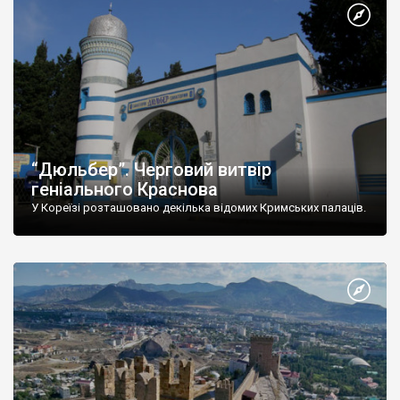
“Дюльбер”. Черговий витвір
геніального Краснова
У Кореїзі розташовано декілька відомих Кримських палаців.