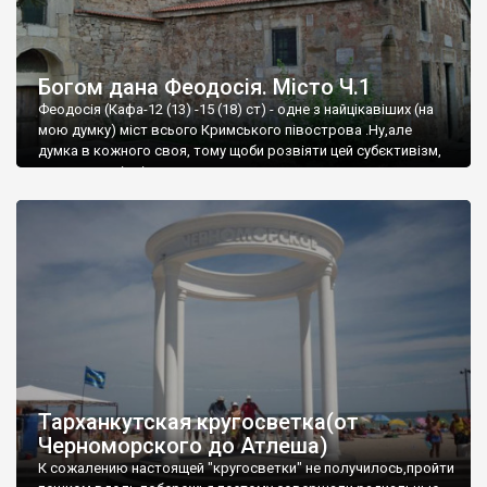
Богом дана Феодосія. Місто Ч.1
Феодосія (Кафа-12 (13) -15 (18) ст) - одне з найцікавіших (на
мою думку) міст всього Кримського півострова .Ну,але
думка в кожного своя, тому щоби розвіяти цей субєктивізм,
запрошую відвідати це
Тарханкутская кругосветка(от
Черноморского до Атлеша)
К сожалению настоящей "кругосветки" не получилось,пройти