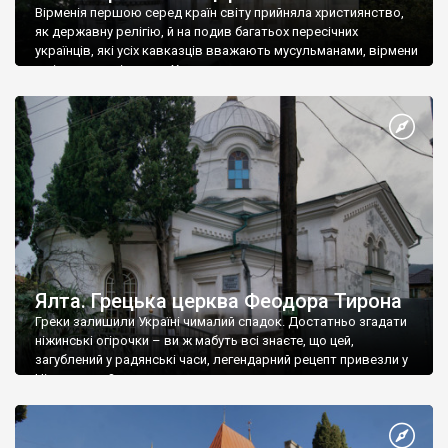
Вірменія першою серед країн світу прийняла християнство,
як державну релігію, й на подив багатьох пересічних
українців, які усіх кавказців вважають мусульманами, вірмени
є відданими вірянами Христа
Ялта. Грецька церква Феодора Тирона
Греки залишили Україні чималий спадок. Достатньо згадати
ніжинські огірочки – ви ж мабуть всі знаєте, що цей,
загублений у радянські часи, легендарний рецепт привезли у
Ніжин греки?