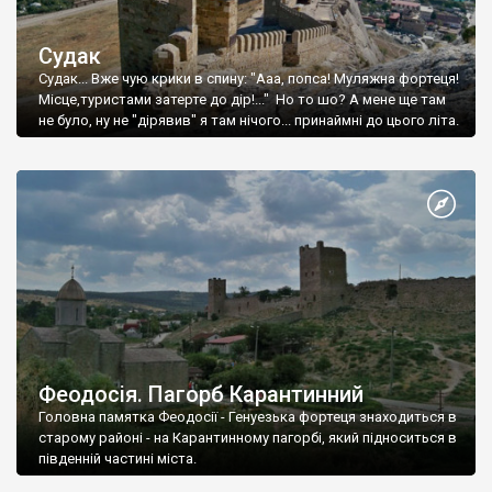
Судак
Судак... Вже чую крики в спину: "Ааа, попса! Муляжна фортеця!
Місце,туристами затерте до дір!..." Но то шо? А мене ще там
не було, ну не "дірявив" я там нічого... принаймні до цього літа.
Феодосія. Пагорб Карантинний
Головна памятка Феодосії - Генуезька фортеця знаходиться в
старому районі - на Карантинному пагорбі, який підноситься в
південній частині міста.