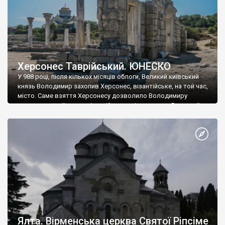
Херсонес Таврійський. ЮНЕСКО
У 988 році, після кількох місяців облоги, Великий київський
князь Володимир захопив Херсонес, візантійське, на той час,
місто. Саме взяття Херсонесу дозволило Володимиру
диктувати свої умови візантійському імператору Василю ІІ, та
одружитися з його дочкою Ганною. Цього ж року, в
Херсонесі Володимир-язичник, став Василем-християнином.
А потім було Хрещення Русі. На честь Херсонесу Таврійського
названо місто […]
Ялта. Вірменська церква Святої Ріпсіме