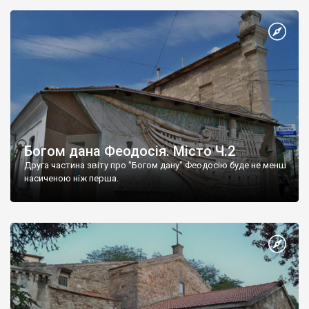
Богом дана Феодосія. Місто Ч.2
Друга частина звіту про "Богом дану" Феодосію буде не менш
насиченою ніж перша.