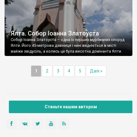
Ялта. Собор Іоанна Златоуста
Собор Іоанна Златоуста – одна із перших мурованих споруд
Ялти. Його 45-метрова дзвіниця і нині видніється в місті
майже звідусіль, а колись це була висотна домінанта Ялти.
1
2
3
4
5
Далі »
Станьте нашим автором