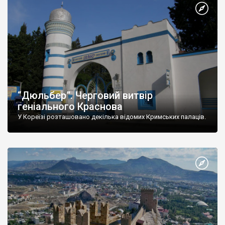
“Дюльбер”. Черговий витвір
геніального Краснова
У Кореїзі розташовано декілька відомих Кримських палаців.