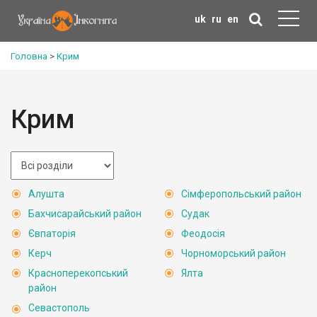
uk
ru
en
Головна
>
Крим
Крим
Алушта
Сімферопольський район
Бахчисарайський район
Судак
Євпаторія
Феодосія
Керч
Чорноморський район
Красноперекопський
Ялта
район
Севастополь