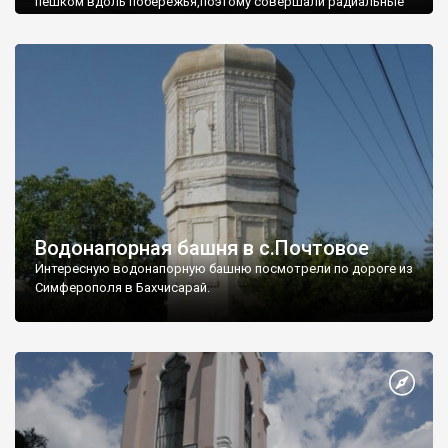
пешком вдоль побережья,поэтому совершали радиальные
вылазки из Оленевки.
Водонапорная башня в с.Почтовое
Интересную водонапорную башню посмотрели по дороге из
Симферополя в Бахчисарай.