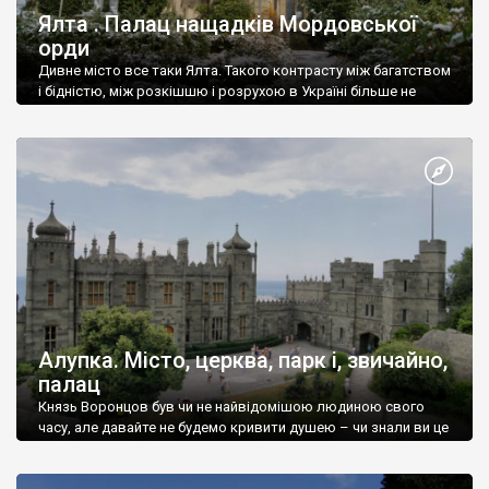
Ялта . Палац нащадків Мордовської
орди
Дивне місто все таки Ялта. Такого контрасту між багатством
і бідністю, між розкішшю і розрухою в Україні більше не
знайдеш.
Алупка. Місто, церква, парк і, звичайно,
палац
Князь Воронцов був чи не найвідомішою людиною свого
часу, але давайте не будемо кривити душею – чи знали ви це
прізвище до відвідин Алупки? Мабуть все таки ні.