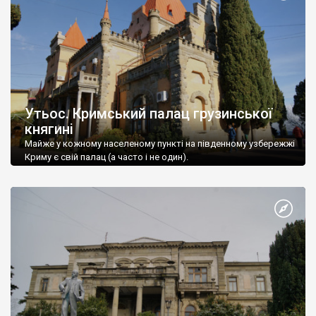
Утьос. Кримський палац грузинської
княгині
Майже у кожному населеному пункті на південному узбережжі
Криму є свій палац (а часто і не один).