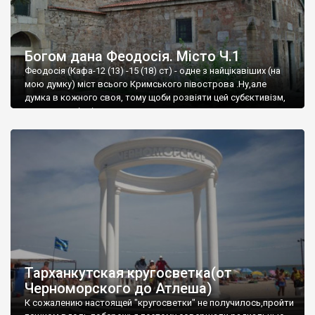
Богом дана Феодосія. Місто Ч.1
Феодосія (Кафа-12 (13) -15 (18) ст) - одне з найцікавіших (на
мою думку) міст всього Кримського півострова .Ну,але
думка в кожного своя, тому щоби розвіяти цей субєктивізм,
запрошую відвідати це
Тарханкутская кругосветка(от
Черноморского до Атлеша)
К сожалению настоящей "кругосветки" не получилось,пройти