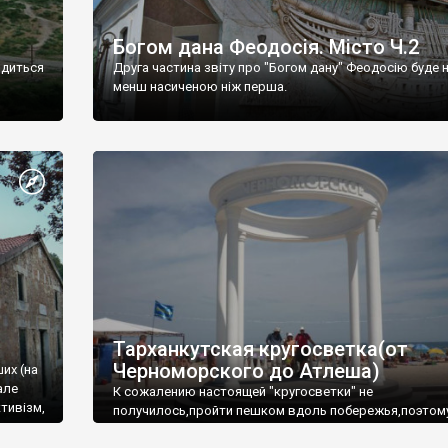
Богом дана Феодосія. Місто Ч.2
одиться
Друга частина звіту про "Богом дану" Феодосію буде 
менш насиченою ніж перша.
Тарханкутская кругосветка(от
Черноморского до Атлеша)
ших (на
але
К сожалению настоящей "кругосветки" не
тивізм,
получилось,пройти пешком вдоль побережья,поэтом
совершали радиальные вылазки из Оленевки.