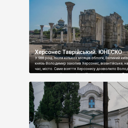
музею «Новгородський музей-заповідник» сотні арт
візантійської доби. Раритети викрадені з фондів об’
культурної спадщини ЮНЕСКО «Херсонеса Таврійсько
Офіційно – на виставку «Золото Візантії», але експер
влада в Україні вважають це лише […]
Херсонес Таврійський. ЮНЕСКО
У 988 році, після кількох місяців облоги, Великий киї
князь Володимир захопив Херсонес, візантійське, на
час, місто. Саме взяття Херсонесу дозволило Воло
диктувати свої умови візантійському імператору Вас
та одружитися з його дочкою Ганною. Цього ж року,
Херсонесі Володимир-язичник, став Василем-
християнином. А потім було Хрещення Русі. На честь
Херсонесу Таврійського названо місто […]