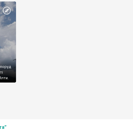
споруд
ті
Ялти.
та”