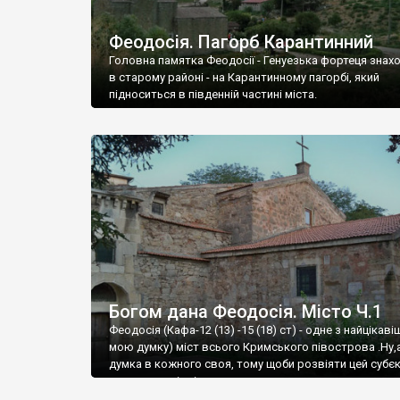
Феодосія. Пагорб Карантинний
Головна памятка Феодосії - Генуезька фортеця знах
в старому районі - на Карантинному пагорбі, який
підноситься в південній частині міста.
Богом дана Феодосія. Місто Ч.1
Феодосія (Кафа-12 (13) -15 (18) ст) - одне з найцікаві
мою думку) міст всього Кримського півострова .Ну,
думка в кожного своя, тому щоби розвіяти цей субєк
запрошую відвідати це