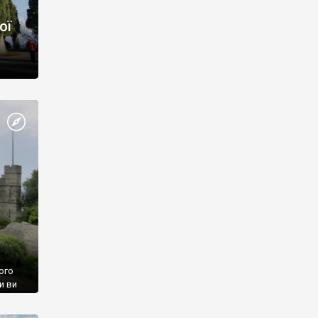
ої
ого
и ви