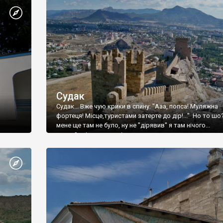
Судак
Судак... Вже чую крики в спину: "Ааа, попса! Муляжна
фортеця! Місце,туристами затерте до дір!..." Но то шо
мене ще там не було, ну не "дірявив" я там нічого...
принаймні до цього літа.