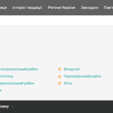
ниця
Історія і традиції
Регіони України
Закордон
Пам'
ноперекопський район
Феодосія
стополь
Чорноморський район
еропольський район
Ялта
к