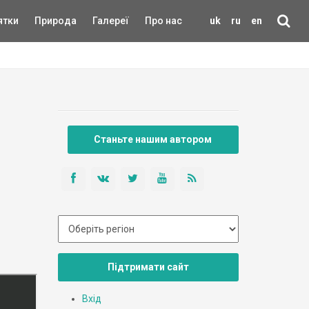
ятки
Природа
Галереї
Про нас
uk
ru
en
Станьте нашим автором
Підтримати сайт
Вхід