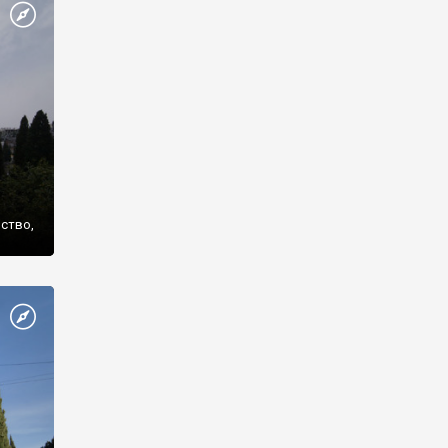
же
нство,