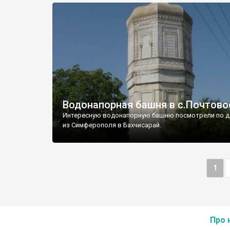
Водонапорная башня в с.Почтово
Интересную водонапорную башню посмотрели по д
из Симферополя в Бахчисарай.
1
Про 