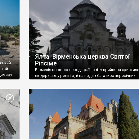
ефактів
називаються «повстяками» (postaki)…” “Вино. Крим
єкту
виробляє відмінне вино і його вдосталь: воно все ду
го».
легке біле і дуже […]
ти та
Ялта. Вірменська церква Святої
Ріпсіме
вський
 той
Вірменія першою серед країн світу прийняла христия
димиру
як державну релігію, й на подив багатьох пересічних
илю ІІ,
українців, які усіх кавказців вважають мусульманами,
 в
вірмени є відданими вірянами Христа