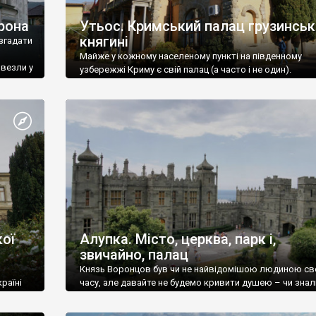
рона
Утьос. Кримський палац грузинськ
княгині
згадати
Майже у кожному населеному пункті на південному
ивезли у
узбережжі Криму є свій палац (а часто і не один).
ої
Алупка. Місто, церква, парк і,
звичайно, палац
Князь Воронцов був чи не найвідомішою людиною св
раїні
часу, але давайте не будемо кривити душею – чи знал
це прізвище до відвідин Алупки? Мабуть все таки ні.