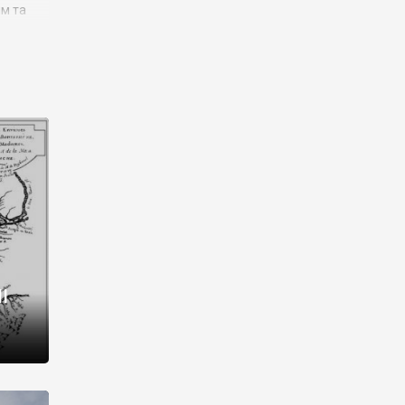
им та
ора і
є
го типу,
ей-
рний
ста:
 райони
від 2
I
і,
рукти,
 котрі