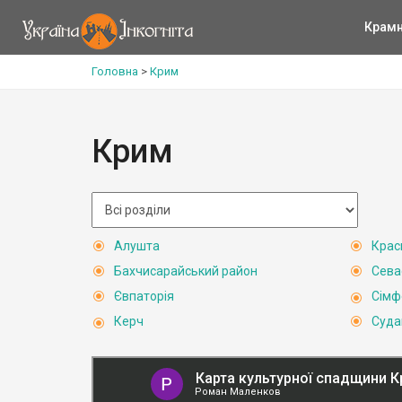
Крам
Головна
>
Крим
Крим
Алушта
Крас
Бахчисарайський район
Сева
Євпаторія
Сімф
Керч
Суда