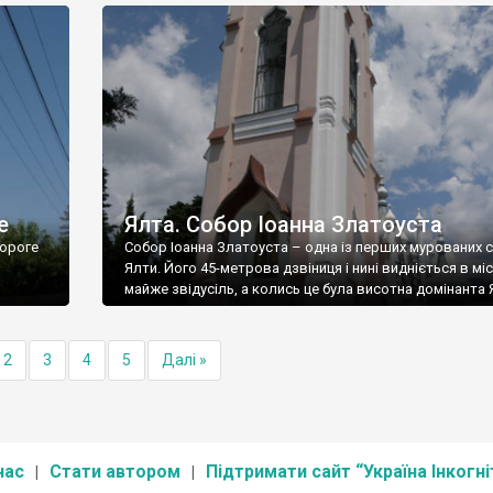
е
Ялта. Собор Іоанна Златоуста
ороге
Собор Іоанна Златоуста – одна із перших мурованих 
Ялти. Його 45-метрова дзвіниця і нині видніється в міс
майже звідусіль, а колись це була висотна домінанта 
2
3
4
5
Далі »
нас
Стати автором
Підтримати сайт “Україна Інкогні