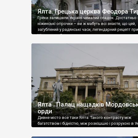
Ялта. Грецька церква Феодора Ти
Греки залишили Україні чималий спадок. Достатньо 
ніжинські огірочки – ви ж мабуть всі знаєте, що цей,
загублений у радянські часи, легендарний рецепт пр
Ніжин греки?
Ялта . Палац нащадків Мордовськ
орди
Дивне місто все таки Ялта. Такого контрасту між
багатством і бідністю, між розкішшю і розрухою в Ук
більше не знайдеш.