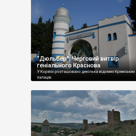
“Дюльбер”. Черговий витвір
геніального Краснова
У Кореїзі розташовано декілька відомих Кримських
палаців.