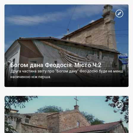
Богом дана Феодосія. Місто Ч.2
Друга частина звіту про "Богом дану" Феодосію буде не менш
насиченою ніж перша.