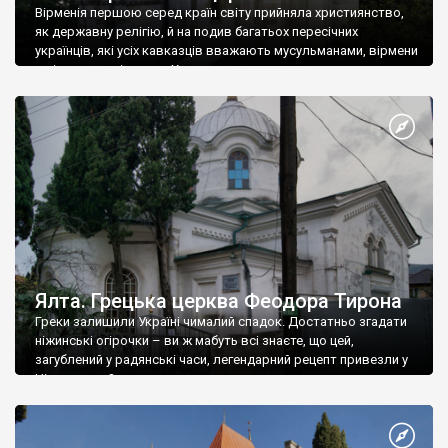
Вірменія першою серед країн світу прийняла християнство,
як державну релігію, й на подив багатьох пересічних
українців, які усіх кавказців вважають мусульманами, вірмени
є відданими вірянами Христа
Ялта. Грецька церква Феодора Тирона
Греки залишили Україні чималий спадок. Достатньо згадати
ніжинські огірочки – ви ж мабуть всі знаєте, що цей,
загублений у радянські часи, легендарний рецепт привезли у
Ніжин греки?