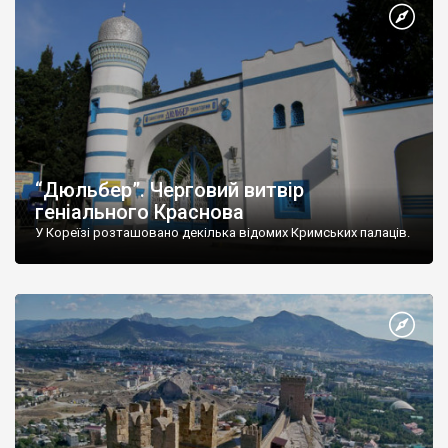
“Дюльбер”. Черговий витвір
геніального Краснова
У Кореїзі розташовано декілька відомих Кримських палаців.