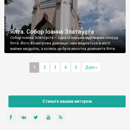
Ялта. Собор Іоанна Златоуста
Собор Іоанна Златоуста – одна із перших мурованих споруд
Ялти. Його 45-метрова дзвіниця і нині видніється в місті
майже звідусіль, а колись це була висотна домінанта Ялти.
1
2
3
4
5
Далі »
Станьте нашим автором