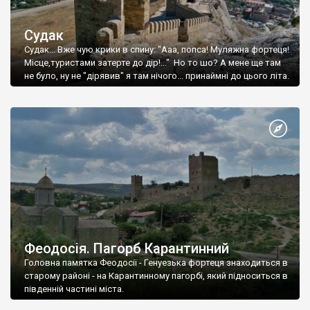
Судак
Судак... Вже чую крики в спину: "Ааа, попса! Муляжна фортеця!
Місце,туристами затерте до дір!..." Но то шо? А мене ще там
не було, ну не "дірявив" я там нічого... принаймні до цього літа.
Феодосія. Пагорб Карантинний
Головна памятка Феодосії - Генуезька фортеця знаходиться в
старому районі - на Карантинному пагорбі, який підноситься в
південній частині міста.