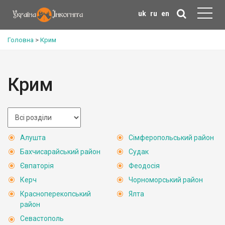
uk
ru
en
Головна
>
Крим
Крим
Алушта
Сімферопольський район
Бахчисарайський район
Судак
Євпаторія
Феодосія
Керч
Чорноморський район
Красноперекопський
Ялта
район
Севастополь