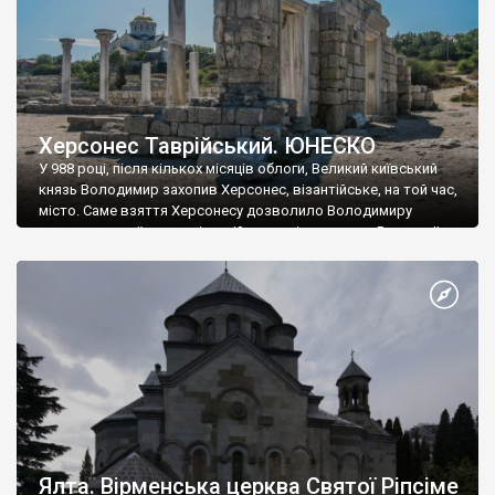
Херсонес Таврійський. ЮНЕСКО
У 988 році, після кількох місяців облоги, Великий київський
князь Володимир захопив Херсонес, візантійське, на той час,
місто. Саме взяття Херсонесу дозволило Володимиру
диктувати свої умови візантійському імператору Василю ІІ, та
одружитися з його дочкою Ганною. Цього ж року, в
Херсонесі Володимир-язичник, став Василем-християнином.
А потім було Хрещення Русі. На честь Херсонесу Таврійського
названо місто […]
Ялта. Вірменська церква Святої Ріпсіме