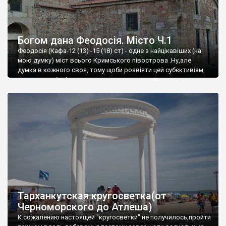
Богом дана Феодосія. Місто Ч.1
Феодосія (Кафа-12 (13) -15 (18) ст) - одне з найцікавіших (на
мою думку) міст всього Кримського півострова .Ну,але
думка в кожного своя, тому щоби розвіяти цей субєктивізм,
запрошую відвідати це
Тарханкутская кругосветка(от
Черноморского до Атлеша)
К сожалению настоящей "кругосветки" не получилось,пройти