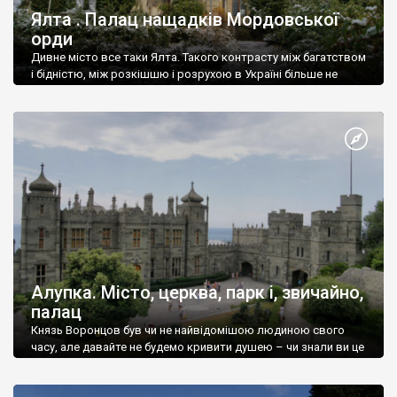
Ялта . Палац нащадків Мордовської
орди
Дивне місто все таки Ялта. Такого контрасту між багатством
і бідністю, між розкішшю і розрухою в Україні більше не
знайдеш.
Алупка. Місто, церква, парк і, звичайно,
палац
Князь Воронцов був чи не найвідомішою людиною свого
часу, але давайте не будемо кривити душею – чи знали ви це
прізвище до відвідин Алупки? Мабуть все таки ні.