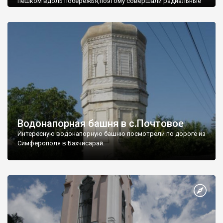
пешком вдоль побережья,поэтому совершали радиальные
вылазки из Оленевки.
Водонапорная башня в с.Почтовое
Интересную водонапорную башню посмотрели по дороге из
Симферополя в Бахчисарай.