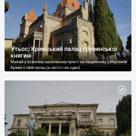
Утьос. Кримський палац грузинської
княгині
Майже у кожному населеному пункті на південному узбережжі
Криму є свій палац (а часто і не один).