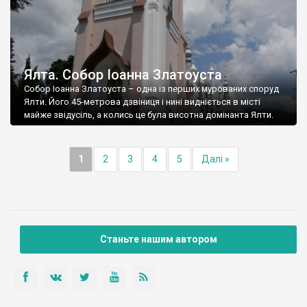
Ялта. Собор Іоанна Златоуста
Собор Іоанна Златоуста – одна із перших мурованих споруд
Ялти. Його 45-метрова дзвіниця і нині видніється в місті
майже звідусіль, а колись це була висотна домінанта Ялти.
1
2
3
4
5
Далі »
Станьте нашим автором