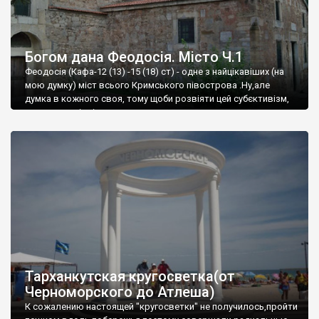
Богом дана Феодосія. Місто Ч.1
Феодосія (Кафа-12 (13) -15 (18) ст) - одне з найцікавіших (на
мою думку) міст всього Кримського півострова .Ну,але
думка в кожного своя, тому щоби розвіяти цей субєктивізм,
запрошую відвідати це
Тарханкутская кругосветка(от
Черноморского до Атлеша)
К сожалению настоящей "кругосветки" не получилось,пройти