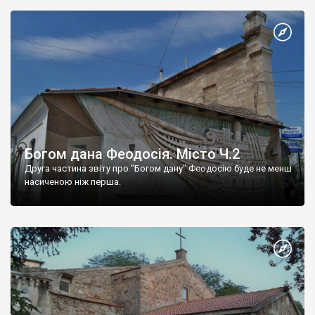
Богом дана Феодосія. Місто Ч.2
Друга частина звіту про "Богом дану" Феодосію буде не менш
насиченою ніж перша.