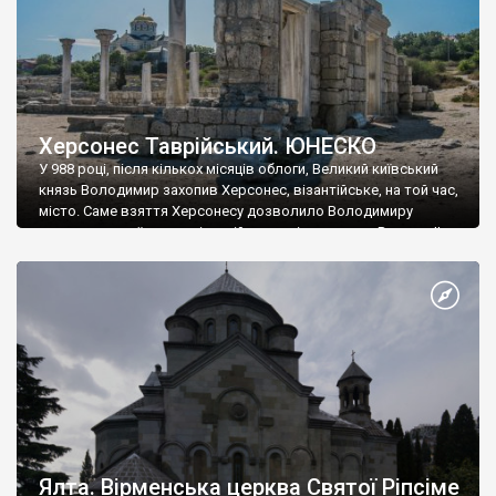
Херсонес Таврійський. ЮНЕСКО
У 988 році, після кількох місяців облоги, Великий київський
князь Володимир захопив Херсонес, візантійське, на той час,
місто. Саме взяття Херсонесу дозволило Володимиру
диктувати свої умови візантійському імператору Василю ІІ, та
одружитися з його дочкою Ганною. Цього ж року, в
Херсонесі Володимир-язичник, став Василем-християнином.
А потім було Хрещення Русі. На честь Херсонесу Таврійського
названо місто […]
Ялта. Вірменська церква Святої Ріпсіме