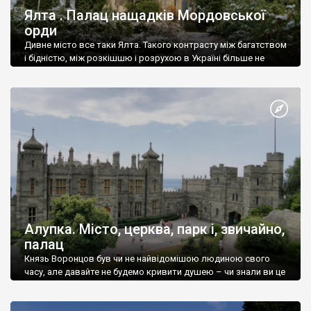
Ялта . Палац нащадків Мордовської
орди
Дивне місто все таки Ялта. Такого контрасту між багатством
і бідністю, між розкішшю і розрухою в Україні більше не
знайдеш.
Алупка. Місто, церква, парк і, звичайно,
палац
Князь Воронцов був чи не найвідомішою людиною свого
часу, але давайте не будемо кривити душею – чи знали ви це
прізвище до відвідин Алупки? Мабуть все таки ні.