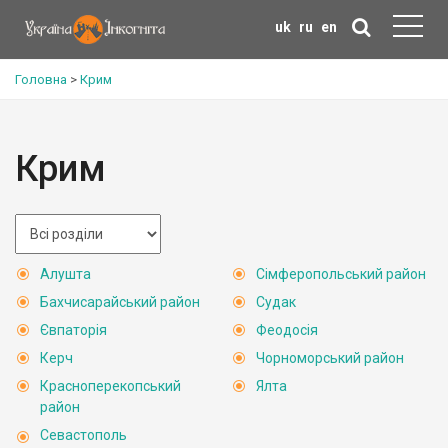
uk
ru
en
Головна
>
Крим
Крим
Алушта
Сімферопольський район
Бахчисарайський район
Судак
Євпаторія
Феодосія
Керч
Чорноморський район
Красноперекопський
Ялта
район
Севастополь