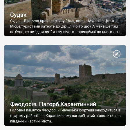
Судак
Судак... Вже чую крики в спину: "Ааа, попса! Муляжна фортеця!
Місце,туристами затерте до дір!..." Но то шо? А мене ще там
не було, ну не "дірявив" я там нічого... принаймні до цього літа.
Феодосія. Пагорб Карантинний
Головна памятка Феодосії - Генуезька фортеця знаходиться в
старому районі - на Карантинному пагорбі, який підноситься в
південній частині міста.