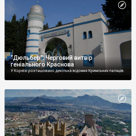
“Дюльбер”. Черговий витвір
геніального Краснова
У Кореїзі розташовано декілька відомих Кримських палаців.