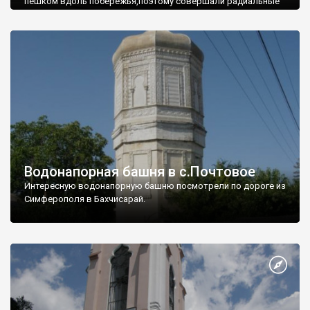
пешком вдоль побережья,поэтому совершали радиальные
вылазки из Оленевки.
Водонапорная башня в с.Почтовое
Интересную водонапорную башню посмотрели по дороге из
Симферополя в Бахчисарай.