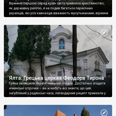
Вірменія першою серед країн світу прийняла християнство,
як державну релігію, й на подив багатьох пересічних
українців, які усіх кавказців вважають мусульманами, вірмени
є відданими вірянами Христа
Ялта. Грецька церква Феодора Тирона
Греки залишили Україні чималий спадок. Достатньо згадати
ніжинські огірочки – ви ж мабуть всі знаєте, що цей,
загублений у радянські часи, легендарний рецепт привезли у
Ніжин греки?