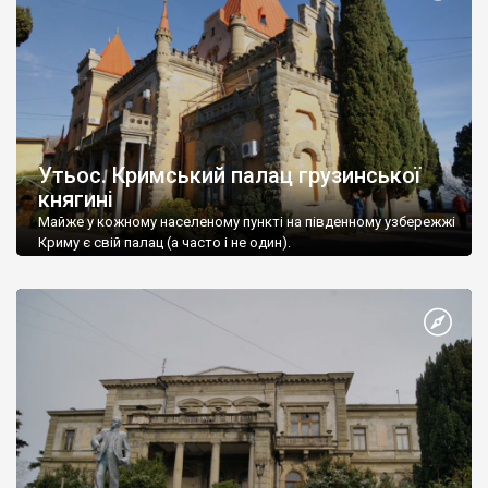
Утьос. Кримський палац грузинської
княгині
Майже у кожному населеному пункті на південному узбережжі
Криму є свій палац (а часто і не один).