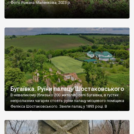
Фото Романа Маленкова, 2023 р.
Бугаївка. Руїни палацу Шостаковського
В невеликому (близько 200 жителів) селі Бугаївка, в густих
непролазних чагарях стоять руїни палацу місцевого поміщика
Фелікса Шостаковського. Звели палац у 1893 році. В
радянський період у ньому спочатку містилася школа, потім
клуб, ще пізніше – гуртожиток. У 60-х роках минулого
століття тут розмістили туберкульозну лікарню. Коли із
палацу виїхала лікарня – ми точно не […]