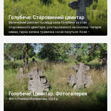
Голубече. Старовинний цвинтар
Величезний респект громаді села Голубече за стан
старовинного цвинтаря, розташованого на околиці. Чагарів
немає, гарна зелена травичка і кози пасуться. Кози –
найкращий регулятор шкідливої, для старих кладовищ,
рослинності. Навесні, коли паростки дерев вкриваються
бруньками, кози ті бруньки обгризають, бо то улюблений
делікатес. На цвинтарі у Голубечому ціла колекція
різноманітних форм хрестів. Село відносно невелике, […]
Голубече. Цвинтар. Фотогалерея
Фото Романа Маленкова, 2024 р.