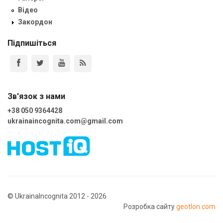
Відео
Закордон
Підпишіться
Зв'язок з нами
+38 050 9364428
ukrainaincognita.com@gmail.com
© UkrainaIncognita 2012 - 2026
Розробка сайту
geotlon.com