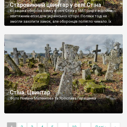
Старовинний цвинтар у селі Стіна
Козацька оборона замку в селі Стіна у 1651 році є відомим
звитяжним епізодом української історії. Поляки тоді не
змогли захопити замок, але оборонців полягло чимало. Їх
поховали на цвинтарі, який тоді називався Замковим. Нині на
місці замку церква із кам’яною огорожею, а цвинтар є. На
ньому чимало хрестів 19 століття, є такі, де епітафії стер […]
Стіна. Цвинтар
Фото Романа Маленкова та Ярослава Геращенка