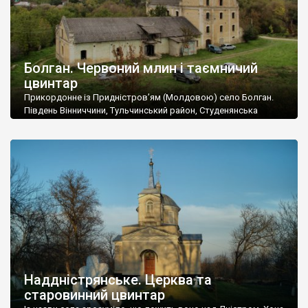
Болган. Червоний млин і таємничий
цвинтар
Прикордонне із Придністров’ям (Молдовою) село Болган.
Південь Вінниччини, Тульчинський район, Студенянська
громада. У селі мешкає близько тисячі осіб. Спочатку ми
дізналися, що у Болгані є величезний захаращений
старовинний цвинтар із кам’яними хрестами. Всі епітафії, які
збереглися, написані кирилицею, церковнослов’янською
мовою. За всіма традиційними ознаками – цвинтар
український. Хрести датуються 19 століттям. У 1924-1940
роках Болган […]
Наддністрянське. Церква та
старовинний цвинтар