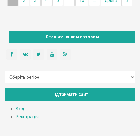
1
2
3
4
5
...
10
...
Далі »
»
Станьте нашим автором
Підтримати сайт
Вхід
Реєстрація