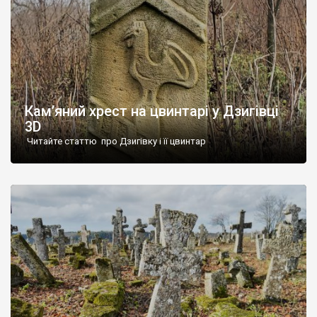
Кам’яний хрест на цвинтарі у Дзигівці
3D
Читайте статтю про Дзигівку і її цвинтар