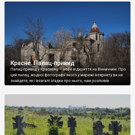
доглянутий, а в іншій суцільна руїна. Руїни палацу Тишкевичів у
Андрушівці, на Вінниччині. Такий стан […]
Красне. Палац-привид
Палац-привид у Красному – нове відкриття на Вінниччині. Про
цей палац, жодної фотографії якого у мережі інтернету ви не
знайдете, як і взагалі згадки про нього, нам розповів
мешканець Самгородка. Палац у Красному вразив не лише
станом руїни і чагарями, які його оточують, але і величчю
навіть у руїні. Можна уявно рекоструювати головний вхід із
[…]