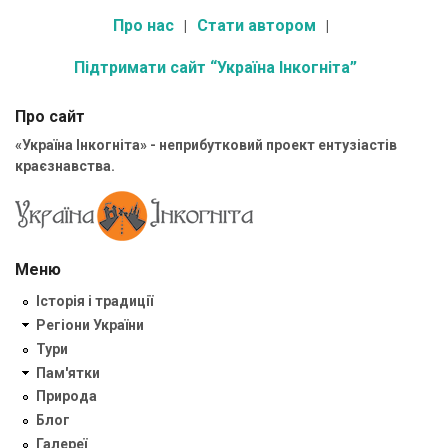
Про нас
Стати автором
Підтримати сайт “Україна Інкогніта”
Про сайт
«Україна Інкогніта» - неприбутковий проект ентузіастів
краєзнавства.
Меню
Історія і традиції
Регіони України
Тури
Пам'ятки
Природа
Блог
Галереї