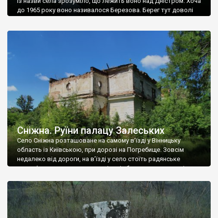
Із назви села зрозуміло, що лежить воно над Дністром. Хоча
до 1965 року воно називалося Березова. Берег тут доволі
високий і крутий, як і майже всюди на Поділлі, але є кілька
грунтових доріг, які збігають аж до самої води – цим
Наддністрянське відрізняється від більшості навколишніх
сіл. У селі є мурована Михайлівська церква. Точної дати […]
Сніжна. Руїни палацу Залеських
Село Сніжна розташоване на самому в’їзді у Вінницьку
область із Київською, при дорозі на Погребище. Зовсім
недалеко від дороги, на в’їзді у село стоїть радянське
рельєфне пано, яке показує жінку і яблуню, а трохи далі, десь
серед дерев, заховалися руїни палацу Залеських. З дороги їх
не видно, але видно дві стареньких колії у траві – […]