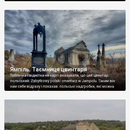
Ямпіль. Таємниця цвинтаря
Табличка і відмітка на карті вказували, що цей цвинтар
польський. Zabytkowy polski cmentarz w Jampolu. Таким він
нам себе відразу і показав: польські надгробки, які можна
віднести до фабричних, польські епітафії… Загалом цвинтар
виявився величезним – порахували площу у GoogleMaps –
виявилося більше семи гектарів. Перше враження про
абсолютну звичайність польського цвинтаря виявилося
оманливим – […]