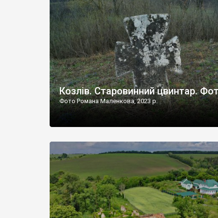
Наддністрянське відрізняється від більшості навко
сіл. У селі є мурована Михайлівська церква. Точної д
Козлів. Старовинний цвинтар. Фо
Фото Романа Маленкова, 2023 р.