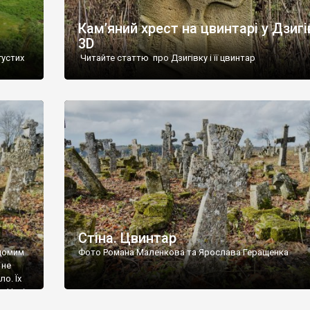
Кам’яний хрест на цвинтарі у Дзигі
3D
густих
Читайте статтю про Дзигівку і її цвинтар
93 році.
ола,
инулого
и із
Стіна. Цвинтар
ідомим
Фото Романа Маленкова та Ярослава Геращенка
 не
о. Їх
. Нині
ар є.