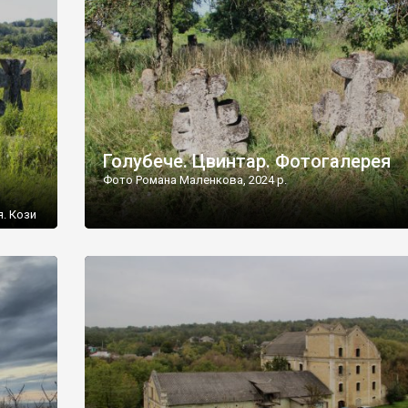
[…]
Голубече. Цвинтар. Фотогалерея
Фото Романа Маленкова, 2024 р.
я. Кози
овищ,
ються
ений
 […]