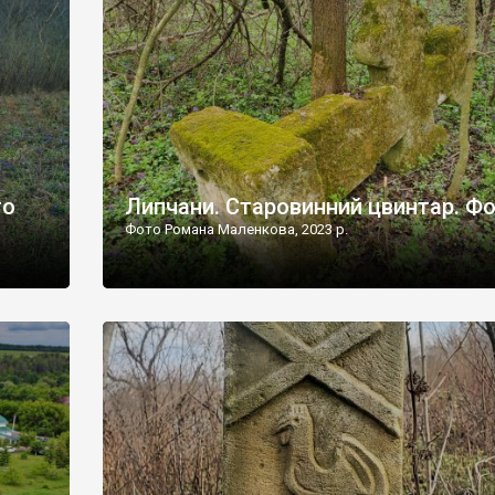
дороги їх не видно, але видно дві стареньких колії у т
лишніх
[…]
ати […]
то
Липчани. Старовинний цвинтар. Ф
Фото Романа Маленкова, 2023 р.