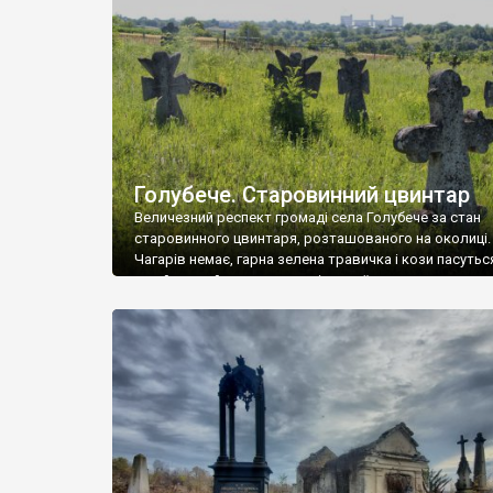
у Андрушівці, на Вінниччині. Такий стан […]
Голубече. Старовинний цвинтар
Величезний респект громаді села Голубече за стан
старовинного цвинтаря, розташованого на околиці.
Чагарів немає, гарна зелена травичка і кози пасутьс
– найкращий регулятор шкідливої, для старих клад
рослинності. Навесні, коли паростки дерев вкрива
бруньками, кози ті бруньки обгризають, бо то улюбл
делікатес. На цвинтарі у Голубечому ціла колекція
різноманітних форм хрестів. Село відносно невелике,