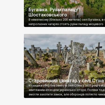
Бугаївка. Руїни палацу
Шостаковського
В невеликому (близько 200 жителів) селі Бугаївка, в 
непролазних чагарях стоять руїни палацу місцевого
поміщика Фелікса Шостаковського. Звели палац у 18
В радянський період у ньому спочатку містилася шк
потім клуб, ще пізніше – гуртожиток. У 60-х роках м
століття тут розмістили туберкульозну лікарню. Кол
палацу виїхала лікарня – ми точно не […]
Старовинний цвинтар у селі Стіна
Козацька оборона замку в селі Стіна у 1651 році є в
звитяжним епізодом української історії. Поляки тоді
змогли захопити замок, але оборонців полягло чимал
поховали на цвинтарі, який тоді називався Замковим
на місці замку церква із кам’яною огорожею, а цвинт