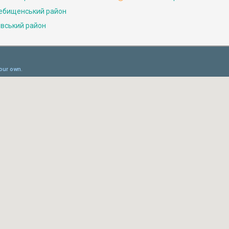
ебищенський район
івський район