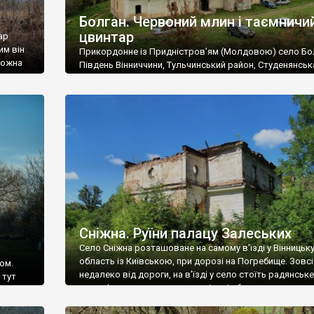
Болган. Червоний млин і таємничи
цвинтар
ар
им він
Прикордонне із Придністров’ям (Молдовою) село Бо
 можна
Південь Вінниччини, Тульчинський район, Студенянськ
цвинтар
громада. У селі мешкає близько тисячі осіб. Спочатку
Maps –
дізналися, що у Болгані є величезний захаращений
ро
старовинний цвинтар із кам’яними хрестами. Всі епітафі
лося
збереглися, написані кирилицею, церковнослов’янсь
мовою. За всіма традиційними ознаками – цвинтар
український. Хрести датуються 19 століттям. У 1924-1
роках Болган […]
Сніжна. Руїни палацу Залеських
Село Сніжна розташоване на самому в’їзді у Вінницьк
область із Київською, при дорозі на Погребище. Зовс
ом.
недалеко від дороги, на в’їзді у село стоїть радянське
 тут
рельєфне пано, яке показує жінку і яблуню, а трохи дал
, але є
десь серед дерев, заховалися руїни палацу Залеських.
и – цим