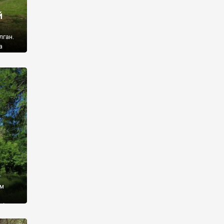
й
лган.
а
 ми
ї, які
кою
940
у
ім
і,
 З