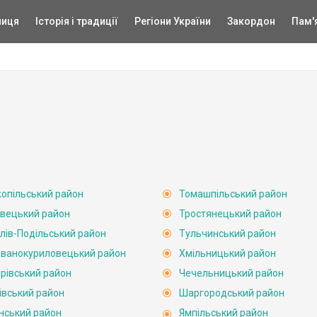
ниця
Історія і традиції
Регіони України
Закордон
Пам'
опільський район
Томашпільський район
вецький район
Тростянецький район
лів-Подільський район
Тульчинський район
ванокуриловецький район
Хмільницький район
рівський район
Чечельницький район
івський район
Шаргородський район
нський район
Ямпільський район