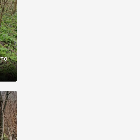
раві –
ото