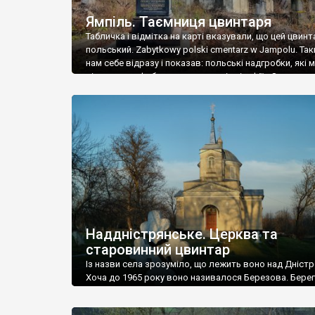
Ямпіль. Таємниця цвинтаря
Табличка і відмітка на карті вказували, що цей цвинт
польський. Zabytkowy polski cmentarz w Jampolu. Так
нам себе відразу і показав: польські надгробки, які
віднести до фабричних, польські епітафії… Загалом 
виявився величезним – порахували площу у Google
виявилося більше семи гектарів. Перше враження п
абсолютну звичайність польського цвинтаря вияви
оманливим – […]
Наддністрянське. Церква та
старовинний цвинтар
Із назви села зрозуміло, що лежить воно над Дністр
Хоча до 1965 року воно називалося Березова. Берег
доволі високий і крутий, як і майже всюди на Поділлі
кілька грунтових доріг, які збігають аж до самої вод