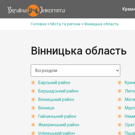
Крам
Головна
>
Міста та регіони
>
Вінницька область
Вінницька область
Барський район
Криж
Бершадський район
Липо
Вінницький район
Моги
Вінниця
Муро
Гайсинський район
Неми
Жмеринський район
Орат
Іллінецький район
Піща