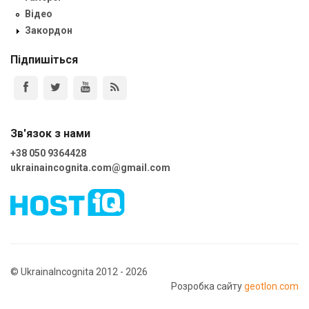
Відео
Закордон
Підпишіться
Зв'язок з нами
+38 050 9364428
ukrainaincognita.com@gmail.com
© UkrainaIncognita 2012 - 2026
Розробка сайту
geotlon.com