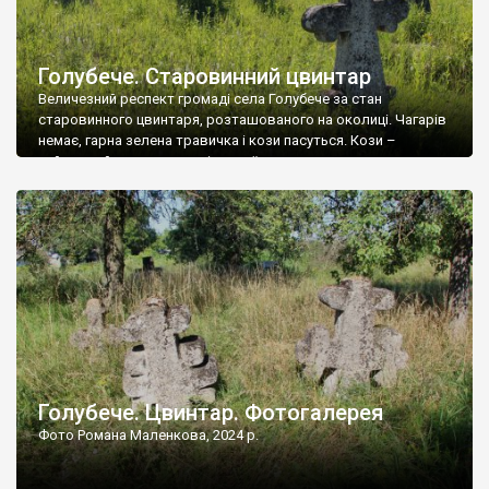
Голубече. Старовинний цвинтар
Величезний респект громаді села Голубече за стан
старовинного цвинтаря, розташованого на околиці. Чагарів
немає, гарна зелена травичка і кози пасуться. Кози –
найкращий регулятор шкідливої, для старих кладовищ,
рослинності. Навесні, коли паростки дерев вкриваються
бруньками, кози ті бруньки обгризають, бо то улюблений
делікатес. На цвинтарі у Голубечому ціла колекція
різноманітних форм хрестів. Село відносно невелике, […]
Голубече. Цвинтар. Фотогалерея
Фото Романа Маленкова, 2024 р.