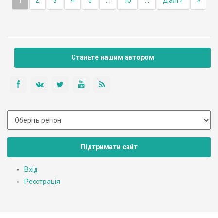
1
2
3
4
5
...
10
...
Далі »
»
Станьте нашим автором
Підтримати сайт
Вхід
Реєстрація