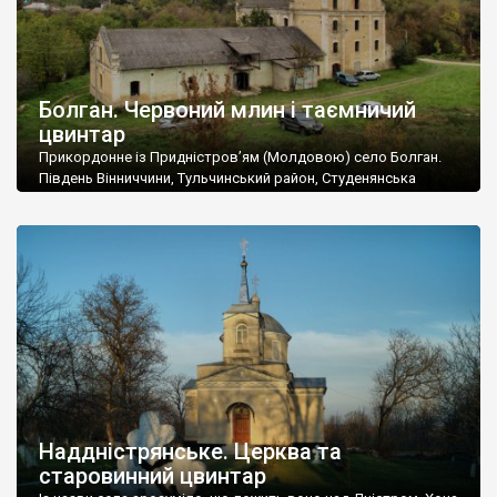
Болган. Червоний млин і таємничий
цвинтар
Прикордонне із Придністров’ям (Молдовою) село Болган.
Південь Вінниччини, Тульчинський район, Студенянська
громада. У селі мешкає близько тисячі осіб. Спочатку ми
дізналися, що у Болгані є величезний захаращений
старовинний цвинтар із кам’яними хрестами. Всі епітафії, які
збереглися, написані кирилицею, церковнослов’янською
мовою. За всіма традиційними ознаками – цвинтар
український. Хрести датуються 19 століттям. У 1924-1940
роках Болган […]
Наддністрянське. Церква та
старовинний цвинтар