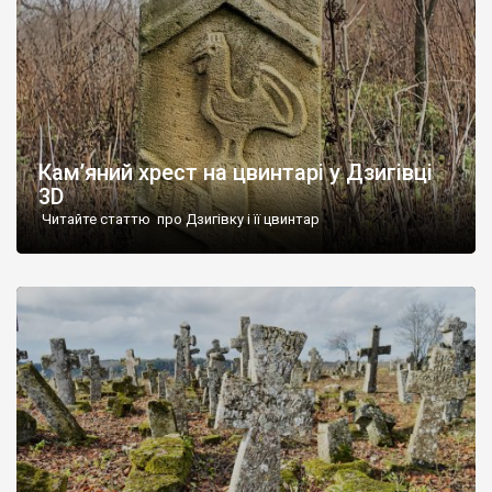
Кам’яний хрест на цвинтарі у Дзигівці
3D
Читайте статтю про Дзигівку і її цвинтар