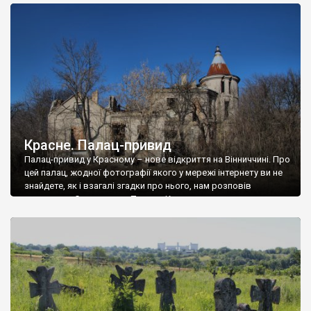
доглянутий, а в іншій суцільна руїна. Руїни палацу Тишкевичів у
Андрушівці, на Вінниччині. Такий стан […]
Красне. Палац-привид
Палац-привид у Красному – нове відкриття на Вінниччині. Про
цей палац, жодної фотографії якого у мережі інтернету ви не
знайдете, як і взагалі згадки про нього, нам розповів
мешканець Самгородка. Палац у Красному вразив не лише
станом руїни і чагарями, які його оточують, але і величчю
навіть у руїні. Можна уявно рекоструювати головний вхід із
[…]