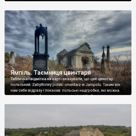
Ямпіль. Таємниця цвинтаря
Табличка і відмітка на карті вказували, що цей цвинтар
польський. Zabytkowy polski cmentarz w Jampolu. Таким він
нам себе відразу і показав: польські надгробки, які можна
віднести до фабричних, польські епітафії… Загалом цвинтар
виявився величезним – порахували площу у GoogleMaps –
виявилося більше семи гектарів. Перше враження про
абсолютну звичайність польського цвинтаря виявилося
оманливим – […]