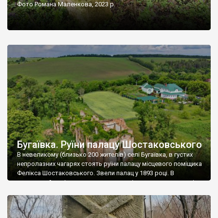
Фото Романа Маленкова, 2023 р.
Бугаївка. Руїни палацу Шостаковського
В невеликому (близько 200 жителів) селі Бугаївка, в густих
непролазних чагарях стоять руїни палацу місцевого поміщика
Фелікса Шостаковського. Звели палац у 1893 році. В
радянський період у ньому спочатку містилася школа, потім
клуб, ще пізніше – гуртожиток. У 60-х роках минулого
століття тут розмістили туберкульозну лікарню. Коли із
палацу виїхала лікарня – ми точно не […]