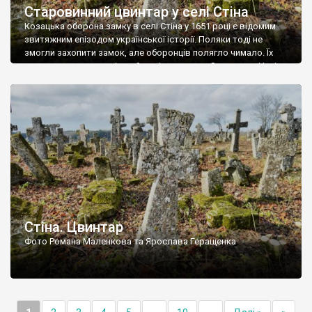
Старовинний цвинтар у селі Стіна
Козацька оборона замку в селі Стіна у 1651 році є відомим
звитяжним епізодом української історії. Поляки тоді не
змогли захопити замок, але оборонців полягло чимало. Їх
поховали на цвинтарі, який тоді називався Замковим. Нині на
місці замку церква із кам’яною огорожею, а цвинтар є. На
ньому чимало хрестів 19 століття, є такі, де епітафії стер […]
Стіна. Цвинтар
Фото Романа Маленкова та Ярослава Геращенка