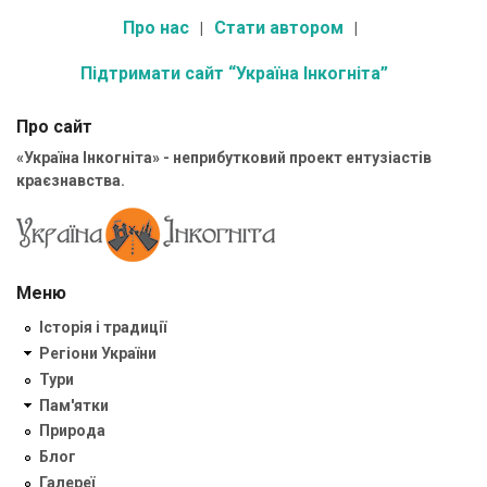
Про нас
Стати автором
Підтримати сайт “Україна Інкогніта”
Про сайт
«Україна Інкогніта» - неприбутковий проект ентузіастів
краєзнавства.
Меню
Історія і традиції
Регіони України
Тури
Пам'ятки
Природа
Блог
Галереї