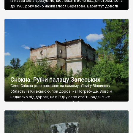
Із назви села зрозуміло, що лежить воно над Дністром. Хоча
до 1965 року воно називалося Березова. Берег тут доволі
високий і крутий, як і майже всюди на Поділлі, але є кілька
грунтових доріг, які збігають аж до самої води – цим
Наддністрянське відрізняється від більшості навколишніх
сіл. У селі є мурована Михайлівська церква. Точної дати […]
Сніжна. Руїни палацу Залеських
Село Сніжна розташоване на самому в’їзді у Вінницьку
область із Київською, при дорозі на Погребище. Зовсім
недалеко від дороги, на в’їзді у село стоїть радянське
рельєфне пано, яке показує жінку і яблуню, а трохи далі, десь
серед дерев, заховалися руїни палацу Залеських. З дороги їх
не видно, але видно дві стареньких колії у траві – […]