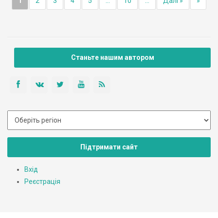
1
2
3
4
5
...
10
...
Далі »
»
Станьте нашим автором
Підтримати сайт
Вхід
Реєстрація