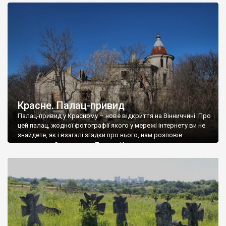
доглянутий, а в іншій суцільна руїна. Руїни палацу Тишкевичів у
Андрушівці, на Вінниччині. Такий стан […]
Красне. Палац-привид
Палац-привид у Красному – нове відкриття на Вінниччині. Про
цей палац, жодної фотографії якого у мережі інтернету ви не
знайдете, як і взагалі згадки про нього, нам розповів
мешканець Самгородка. Палац у Красному вразив не лише
станом руїни і чагарями, які його оточують, але і величчю
навіть у руїні. Можна уявно рекоструювати головний вхід із
[…]