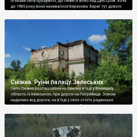
Із назви села зрозуміло, що лежить воно над Дністром. Хоча
до 1965 року воно називалося Березова. Берег тут доволі
високий і крутий, як і майже всюди на Поділлі, але є кілька
грунтових доріг, які збігають аж до самої води – цим
Наддністрянське відрізняється від більшості навколишніх
сіл. У селі є мурована Михайлівська церква. Точної дати […]
Сніжна. Руїни палацу Залеських
Село Сніжна розташоване на самому в’їзді у Вінницьку
область із Київською, при дорозі на Погребище. Зовсім
недалеко від дороги, на в’їзді у село стоїть радянське
рельєфне пано, яке показує жінку і яблуню, а трохи далі, десь
серед дерев, заховалися руїни палацу Залеських. З дороги їх
не видно, але видно дві стареньких колії у траві – […]