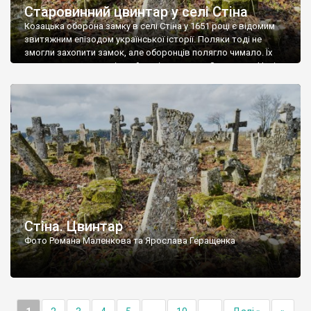
Старовинний цвинтар у селі Стіна
Козацька оборона замку в селі Стіна у 1651 році є відомим
звитяжним епізодом української історії. Поляки тоді не
змогли захопити замок, але оборонців полягло чимало. Їх
поховали на цвинтарі, який тоді називався Замковим. Нині на
місці замку церква із кам’яною огорожею, а цвинтар є. На
ньому чимало хрестів 19 століття, є такі, де епітафії стер […]
Стіна. Цвинтар
Фото Романа Маленкова та Ярослава Геращенка