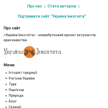
Про нас
Стати автором
Підтримати сайт “Україна Інкогніта”
Про сайт
«Україна Інкогніта» - неприбутковий проект ентузіастів
краєзнавства.
Меню
Історія і традиції
Регіони України
Тури
Пам'ятки
Природа
Блог
Галереї