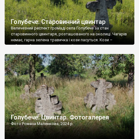
Голубече. Старовинний цвинтар
Величезний респект громаді села Голубече за стан
старовинного цвинтаря, розташованого на околиці. Чагарів
немає, гарна зелена травичка і кози пасуться. Кози –
найкращий регулятор шкідливої, для старих кладовищ,
рослинності. Навесні, коли паростки дерев вкриваються
бруньками, кози ті бруньки обгризають, бо то улюблений
делікатес. На цвинтарі у Голубечому ціла колекція
різноманітних форм хрестів. Село відносно невелике, […]
Голубече. Цвинтар. Фотогалерея
Фото Романа Маленкова, 2024 р.