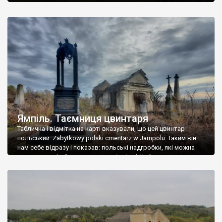
Ямпіль. Таємниця цвинтаря
Табличка і відмітка на карті вказували, що цей цвинтар
польський. Zabytkowy polski cmentarz w Jampolu. Таким він
нам себе відразу і показав: польські надгробки, які можна
віднести до фабричних, польські епітафії… Загалом цвинтар
виявився величезним – порахували площу у GoogleMaps –
виявилося більше семи гектарів. Перше враження про
абсолютну звичайність польського цвинтаря виявилося
оманливим – […]