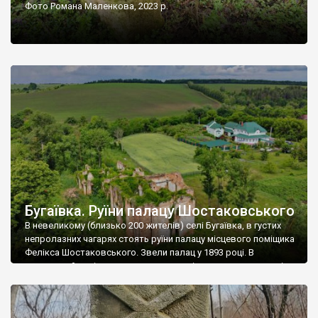
Фото Романа Маленкова, 2023 р.
Бугаївка. Руїни палацу Шостаковського
В невеликому (близько 200 жителів) селі Бугаївка, в густих
непролазних чагарях стоять руїни палацу місцевого поміщика
Фелікса Шостаковського. Звели палац у 1893 році. В
радянський період у ньому спочатку містилася школа, потім
клуб, ще пізніше – гуртожиток. У 60-х роках минулого
століття тут розмістили туберкульозну лікарню. Коли із
палацу виїхала лікарня – ми точно не […]