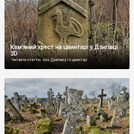
Кам’яний хрест на цвинтарі у Дзигівці
3D
Читайте статтю про Дзигівку і її цвинтар