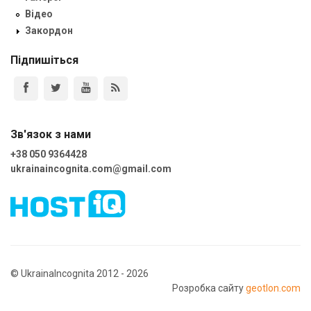
Відео
Закордон
Підпишіться
Зв'язок з нами
+38 050 9364428
ukrainaincognita.com@gmail.com
© UkrainaIncognita 2012 - 2026
Розробка сайту
geotlon.com