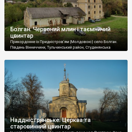
Болган. Червоний млин і таємничий
цвинтар
Прикордонне із Придністров’ям (Молдовою) село Болган.
Південь Вінниччини, Тульчинський район, Студенянська
громада. У селі мешкає близько тисячі осіб. Спочатку ми
дізналися, що у Болгані є величезний захаращений
старовинний цвинтар із кам’яними хрестами. Всі епітафії, які
збереглися, написані кирилицею, церковнослов’янською
мовою. За всіма традиційними ознаками – цвинтар
український. Хрести датуються 19 століттям. У 1924-1940
роках Болган […]
Наддністрянське. Церква та
старовинний цвинтар