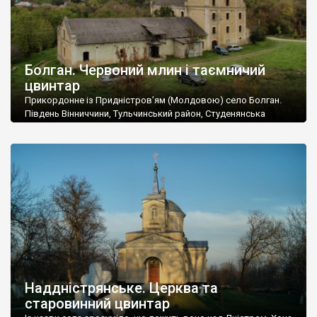
Болган. Червоний млин і таємничий
цвинтар
Прикордонне із Придністров’ям (Молдовою) село Болган.
Південь Вінниччини, Тульчинський район, Студенянська
громада. У селі мешкає близько тисячі осіб. Спочатку ми
дізналися, що у Болгані є величезний захаращений
старовинний цвинтар із кам’яними хрестами. Всі епітафії, які
збереглися, написані кирилицею, церковнослов’янською
мовою. За всіма традиційними ознаками – цвинтар
український. Хрести датуються 19 століттям. У 1924-1940
роках Болган […]
Наддністрянське. Церква та
старовинний цвинтар