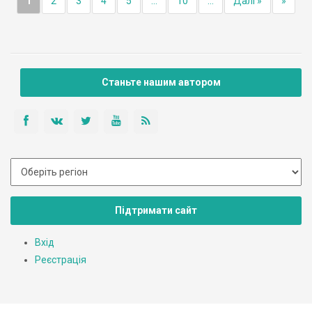
1
2
3
4
5
...
10
...
Далі »
»
Станьте нашим автором
Підтримати сайт
Вхід
Реєстрація