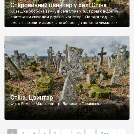
Старовинний цвинтар у селі Стіна
Козацька оборона замку в селі Стіна у 1651 році є відомим
звитяжним епізодом української історії. Поляки тоді не
змогли захопити замок, але оборонців полягло чимало. Їх
поховали на цвинтарі, який тоді називався Замковим. Нині на
місці замку церква із кам’яною огорожею, а цвинтар є. На
ньому чимало хрестів 19 століття, є такі, де епітафії стер […]
Стіна. Цвинтар
Фото Романа Маленкова та Ярослава Геращенка