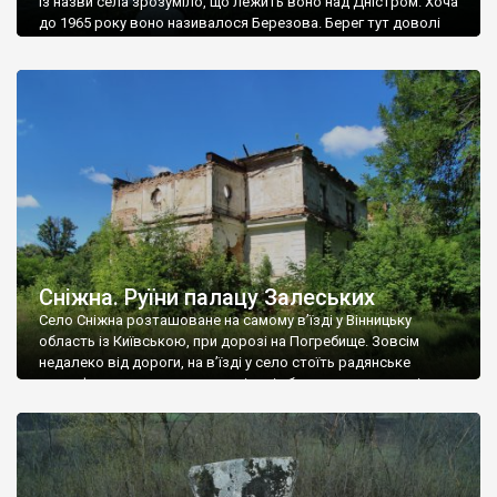
Із назви села зрозуміло, що лежить воно над Дністром. Хоча
до 1965 року воно називалося Березова. Берег тут доволі
високий і крутий, як і майже всюди на Поділлі, але є кілька
грунтових доріг, які збігають аж до самої води – цим
Наддністрянське відрізняється від більшості навколишніх
сіл. У селі є мурована Михайлівська церква. Точної дати […]
Сніжна. Руїни палацу Залеських
Село Сніжна розташоване на самому в’їзді у Вінницьку
область із Київською, при дорозі на Погребище. Зовсім
недалеко від дороги, на в’їзді у село стоїть радянське
рельєфне пано, яке показує жінку і яблуню, а трохи далі, десь
серед дерев, заховалися руїни палацу Залеських. З дороги їх
не видно, але видно дві стареньких колії у траві – […]