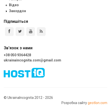
Відео
Закордон
Підпишіться
Зв'язок з нами
+38 050 9364428
ukrainaincognita.com@gmail.com
© UkrainaIncognita 2012 - 2026
Розробка сайту
geotlon.com