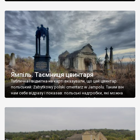
Ямпіль. Таємниця цвинтаря
Табличка і відмітка на карті вказували, що цей цвинтар
польський. Zabytkowy polski cmentarz w Jampolu. Таким він
нам себе відразу і показав: польські надгробки, які можна
віднести до фабричних, польські епітафії… Загалом цвинтар
виявився величезним – порахували площу у GoogleMaps –
виявилося більше семи гектарів. Перше враження про
абсолютну звичайність польського цвинтаря виявилося
оманливим – […]