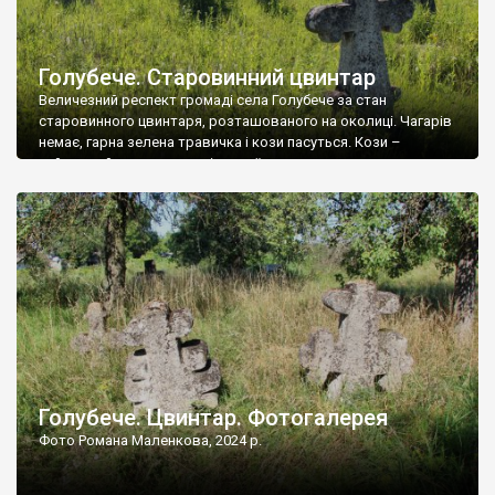
Голубече. Старовинний цвинтар
Величезний респект громаді села Голубече за стан
старовинного цвинтаря, розташованого на околиці. Чагарів
немає, гарна зелена травичка і кози пасуться. Кози –
найкращий регулятор шкідливої, для старих кладовищ,
рослинності. Навесні, коли паростки дерев вкриваються
бруньками, кози ті бруньки обгризають, бо то улюблений
делікатес. На цвинтарі у Голубечому ціла колекція
різноманітних форм хрестів. Село відносно невелике, […]
Голубече. Цвинтар. Фотогалерея
Фото Романа Маленкова, 2024 р.