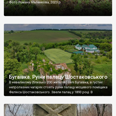
Фото Романа Маленкова, 2023 р.
Бугаївка. Руїни палацу Шостаковського
В невеликому (близько 200 жителів) селі Бугаївка, в густих
непролазних чагарях стоять руїни палацу місцевого поміщика
Фелікса Шостаковського. Звели палац у 1893 році. В
радянський період у ньому спочатку містилася школа, потім
клуб, ще пізніше – гуртожиток. У 60-х роках минулого
століття тут розмістили туберкульозну лікарню. Коли із
палацу виїхала лікарня – ми точно не […]