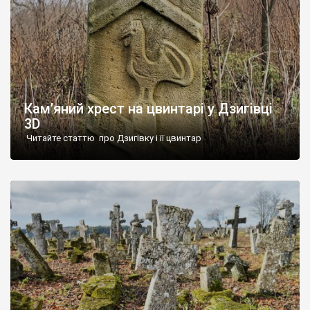
Кам’яний хрест на цвинтарі у Дзигівці
3D
Читайте статтю про Дзигівку і її цвинтар