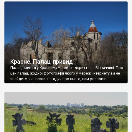
доглянутий, а в іншій суцільна руїна. Руїни палацу Тишкевичів у
Андрушівці, на Вінниччині. Такий стан […]
Красне. Палац-привид
Палац-привид у Красному – нове відкриття на Вінниччині. Про
цей палац, жодної фотографії якого у мережі інтернету ви не
знайдете, як і взагалі згадки про нього, нам розповів
мешканець Самгородка. Палац у Красному вразив не лише
станом руїни і чагарями, які його оточують, але і величчю
навіть у руїні. Можна уявно рекоструювати головний вхід із
[…]