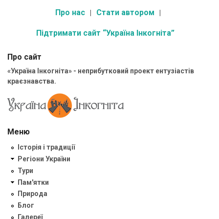
Про нас
Стати автором
Підтримати сайт “Україна Інкогніта”
Про сайт
«Україна Інкогніта» - неприбутковий проект ентузіастів
краєзнавства.
Меню
Історія і традиції
Регіони України
Тури
Пам'ятки
Природа
Блог
Галереї