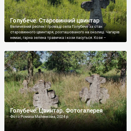
Голубече. Старовинний цвинтар
Величезний респект громаді села Голубече за стан
старовинного цвинтаря, розташованого на околиці. Чагарів
немає, гарна зелена травичка і кози пасуться. Кози –
найкращий регулятор шкідливої, для старих кладовищ,
рослинності. Навесні, коли паростки дерев вкриваються
бруньками, кози ті бруньки обгризають, бо то улюблений
делікатес. На цвинтарі у Голубечому ціла колекція
різноманітних форм хрестів. Село відносно невелике, […]
Голубече. Цвинтар. Фотогалерея
Фото Романа Маленкова, 2024 р.