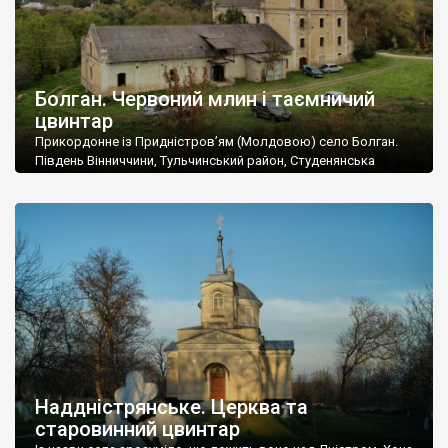
Болган. Червоний млин і таємничий
цвинтар
Прикордонне із Придністров’ям (Молдовою) село Болган.
Південь Вінниччини, Тульчинський район, Студенянська
громада. У селі мешкає близько тисячі осіб. Спочатку ми
дізналися, що у Болгані є величезний захаращений
старовинний цвинтар із кам’яними хрестами. Всі епітафії, які
збереглися, написані кирилицею, церковнослов’янською
мовою. За всіма традиційними ознаками – цвинтар
український. Хрести датуються 19 століттям. У 1924-1940
роках Болган […]
Наддністрянське. Церква та
старовинний цвинтар