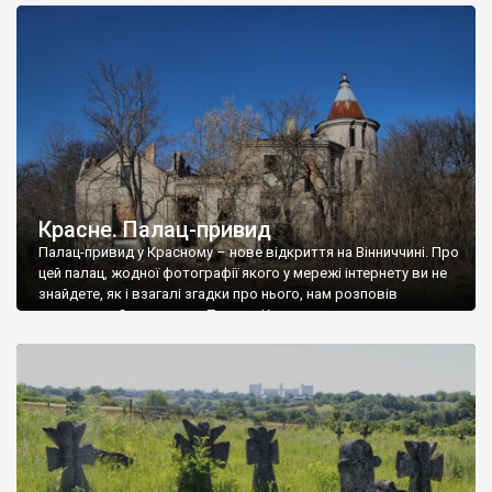
доглянутий, а в іншій суцільна руїна. Руїни палацу Тишкевичів у
Андрушівці, на Вінниччині. Такий стан […]
Красне. Палац-привид
Палац-привид у Красному – нове відкриття на Вінниччині. Про
цей палац, жодної фотографії якого у мережі інтернету ви не
знайдете, як і взагалі згадки про нього, нам розповів
мешканець Самгородка. Палац у Красному вразив не лише
станом руїни і чагарями, які його оточують, але і величчю
навіть у руїні. Можна уявно рекоструювати головний вхід із
[…]