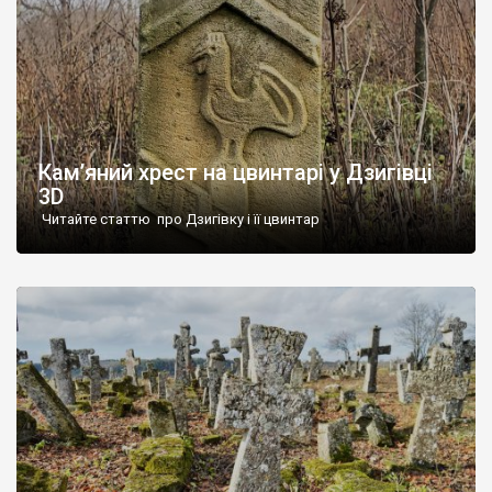
Кам’яний хрест на цвинтарі у Дзигівці
3D
Читайте статтю про Дзигівку і її цвинтар