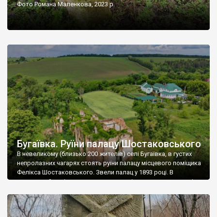
Фото Романа Маленкова, 2023 р.
Бугаївка. Руїни палацу Шостаковського
В невеликому (близько 200 жителів) селі Бугаївка, в густих
непролазних чагарях стоять руїни палацу місцевого поміщика
Фелікса Шостаковського. Звели палац у 1893 році. В
радянський період у ньому спочатку містилася школа, потім
клуб, ще пізніше – гуртожиток. У 60-х роках минулого
століття тут розмістили туберкульозну лікарню. Коли із
палацу виїхала лікарня – ми точно не […]