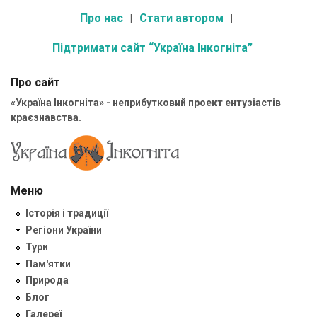
Про нас
Стати автором
Підтримати сайт “Україна Інкогніта”
Про сайт
«Україна Інкогніта» - неприбутковий проект ентузіастів
краєзнавства.
Меню
Історія і традиції
Регіони України
Тури
Пам'ятки
Природа
Блог
Галереї