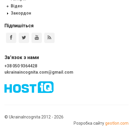
Відео
Закордон
Підпишіться
Зв'язок з нами
+38 050 9364428
ukrainaincognita.com@gmail.com
© UkrainaIncognita 2012 - 2026
Розробка сайту
geotlon.com