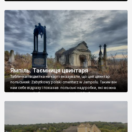
Ямпіль. Таємниця цвинтаря
Табличка і відмітка на карті вказували, що цей цвинтар
польський. Zabytkowy polski cmentarz w Jampolu. Таким він
нам себе відразу і показав: польські надгробки, які можна
віднести до фабричних, польські епітафії… Загалом цвинтар
виявився величезним – порахували площу у GoogleMaps –
виявилося більше семи гектарів. Перше враження про
абсолютну звичайність польського цвинтаря виявилося
оманливим – […]