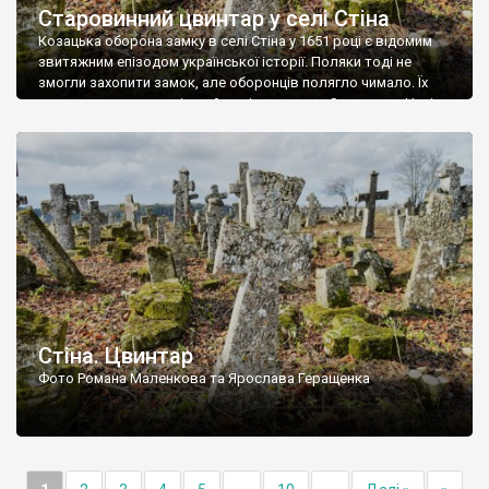
Старовинний цвинтар у селі Стіна
Козацька оборона замку в селі Стіна у 1651 році є відомим
звитяжним епізодом української історії. Поляки тоді не
змогли захопити замок, але оборонців полягло чимало. Їх
поховали на цвинтарі, який тоді називався Замковим. Нині на
місці замку церква із кам’яною огорожею, а цвинтар є. На
ньому чимало хрестів 19 століття, є такі, де епітафії стер […]
Стіна. Цвинтар
Фото Романа Маленкова та Ярослава Геращенка