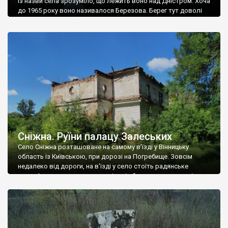
Із назви села зрозуміло, що лежить воно над Дністром. Хоча
до 1965 року воно називалося Березова. Берег тут доволі
високий і крутий, як і майже всюди на Поділлі, але є кілька
грунтових доріг, які збігають аж до самої води – цим
Наддністрянське відрізняється від більшості навколишніх
сіл. У селі є мурована Михайлівська церква. Точної дати […]
Сніжна. Руїни палацу Залеських
Село Сніжна розташоване на самому в’їзді у Вінницьку
область із Київською, при дорозі на Погребище. Зовсім
недалеко від дороги, на в’їзді у село стоїть радянське
рельєфне пано, яке показує жінку і яблуню, а трохи далі, десь
серед дерев, заховалися руїни палацу Залеських. З дороги їх
не видно, але видно дві стареньких колії у траві – […]