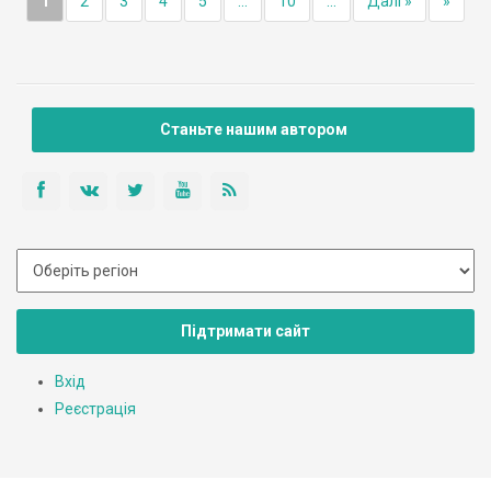
1
2
3
4
5
...
10
...
Далі »
»
Станьте нашим автором
Підтримати сайт
Вхід
Реєстрація