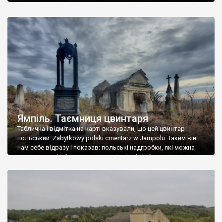
Ямпіль. Таємниця цвинтаря
Табличка і відмітка на карті вказували, що цей цвинтар
польський. Zabytkowy polski cmentarz w Jampolu. Таким він
нам себе відразу і показав: польські надгробки, які можна
віднести до фабричних, польські епітафії… Загалом цвинтар
виявився величезним – порахували площу у GoogleMaps –
виявилося більше семи гектарів. Перше враження про
абсолютну звичайність польського цвинтаря виявилося
оманливим – […]