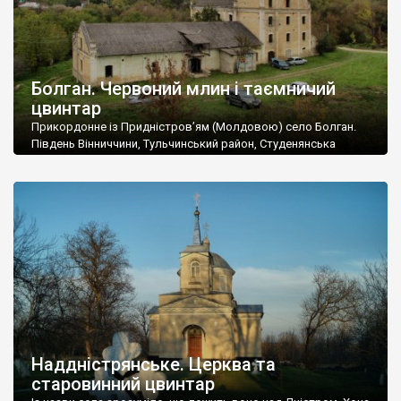
Болган. Червоний млин і таємничий
цвинтар
Прикордонне із Придністров’ям (Молдовою) село Болган.
Південь Вінниччини, Тульчинський район, Студенянська
громада. У селі мешкає близько тисячі осіб. Спочатку ми
дізналися, що у Болгані є величезний захаращений
старовинний цвинтар із кам’яними хрестами. Всі епітафії, які
збереглися, написані кирилицею, церковнослов’янською
мовою. За всіма традиційними ознаками – цвинтар
український. Хрести датуються 19 століттям. У 1924-1940
роках Болган […]
Наддністрянське. Церква та
старовинний цвинтар