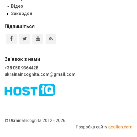
Відео
Закордон
Підпишіться
Зв'язок з нами
+38 050 9364428
ukrainaincognita.com@gmail.com
© UkrainaIncognita 2012 - 2026
Розробка сайту
geotlon.com