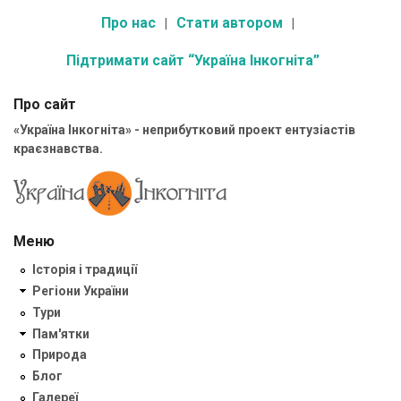
Про нас
Стати автором
Підтримати сайт “Україна Інкогніта”
Про сайт
«Україна Інкогніта» - неприбутковий проект ентузіастів
краєзнавства.
Меню
Історія і традиції
Регіони України
Тури
Пам'ятки
Природа
Блог
Галереї