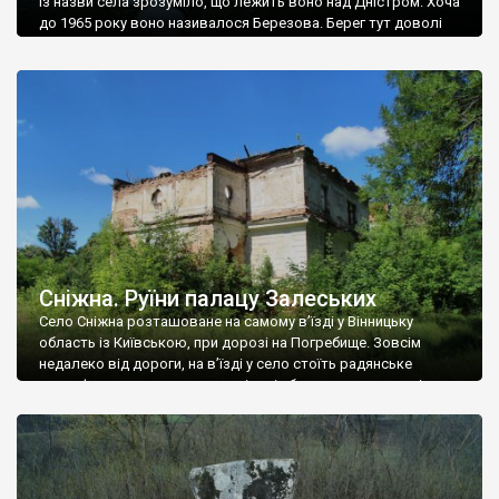
Із назви села зрозуміло, що лежить воно над Дністром. Хоча
до 1965 року воно називалося Березова. Берег тут доволі
високий і крутий, як і майже всюди на Поділлі, але є кілька
грунтових доріг, які збігають аж до самої води – цим
Наддністрянське відрізняється від більшості навколишніх
сіл. У селі є мурована Михайлівська церква. Точної дати […]
Сніжна. Руїни палацу Залеських
Село Сніжна розташоване на самому в’їзді у Вінницьку
область із Київською, при дорозі на Погребище. Зовсім
недалеко від дороги, на в’їзді у село стоїть радянське
рельєфне пано, яке показує жінку і яблуню, а трохи далі, десь
серед дерев, заховалися руїни палацу Залеських. З дороги їх
не видно, але видно дві стареньких колії у траві – […]