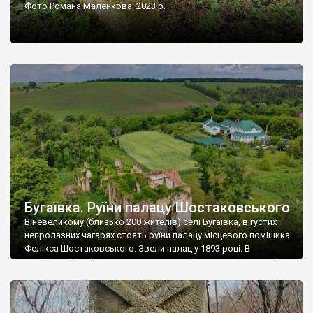
Фото Романа Маленкова, 2023 р.
Бугаївка. Руїни палацу Шостаковського
В невеликому (близько 200 жителів) селі Бугаївка, в густих
непролазних чагарях стоять руїни палацу місцевого поміщика
Фелікса Шостаковського. Звели палац у 1893 році. В
радянський період у ньому спочатку містилася школа, потім
клуб, ще пізніше – гуртожиток. У 60-х роках минулого
століття тут розмістили туберкульозну лікарню. Коли із
палацу виїхала лікарня – ми точно не […]