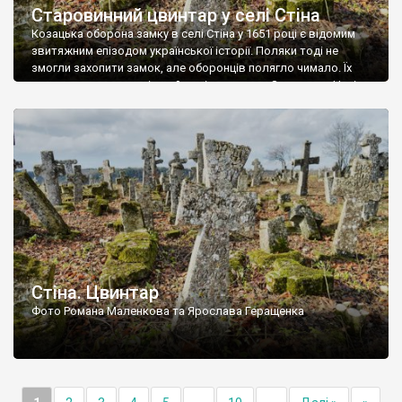
Старовинний цвинтар у селі Стіна
Козацька оборона замку в селі Стіна у 1651 році є відомим
звитяжним епізодом української історії. Поляки тоді не
змогли захопити замок, але оборонців полягло чимало. Їх
поховали на цвинтарі, який тоді називався Замковим. Нині на
місці замку церква із кам’яною огорожею, а цвинтар є. На
ньому чимало хрестів 19 століття, є такі, де епітафії стер […]
Стіна. Цвинтар
Фото Романа Маленкова та Ярослава Геращенка