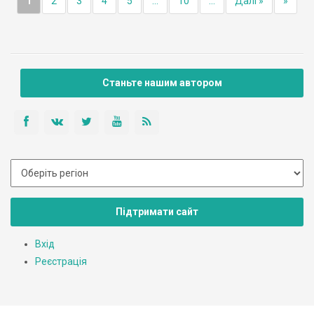
1
2
3
4
5
...
10
...
Далі »
»
Станьте нашим автором
Підтримати сайт
Вхід
Реєстрація