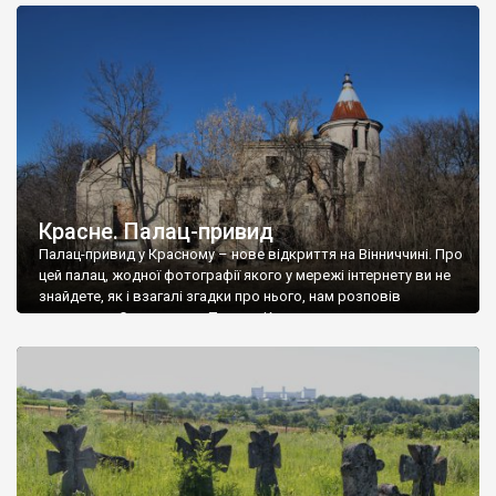
доглянутий, а в іншій суцільна руїна. Руїни палацу Тишкевичів у
Андрушівці, на Вінниччині. Такий стан […]
Красне. Палац-привид
Палац-привид у Красному – нове відкриття на Вінниччині. Про
цей палац, жодної фотографії якого у мережі інтернету ви не
знайдете, як і взагалі згадки про нього, нам розповів
мешканець Самгородка. Палац у Красному вразив не лише
станом руїни і чагарями, які його оточують, але і величчю
навіть у руїні. Можна уявно рекоструювати головний вхід із
[…]