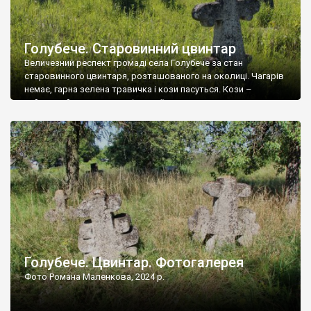
Голубече. Старовинний цвинтар
Величезний респект громаді села Голубече за стан
старовинного цвинтаря, розташованого на околиці. Чагарів
немає, гарна зелена травичка і кози пасуться. Кози –
найкращий регулятор шкідливої, для старих кладовищ,
рослинності. Навесні, коли паростки дерев вкриваються
бруньками, кози ті бруньки обгризають, бо то улюблений
делікатес. На цвинтарі у Голубечому ціла колекція
різноманітних форм хрестів. Село відносно невелике, […]
Голубече. Цвинтар. Фотогалерея
Фото Романа Маленкова, 2024 р.