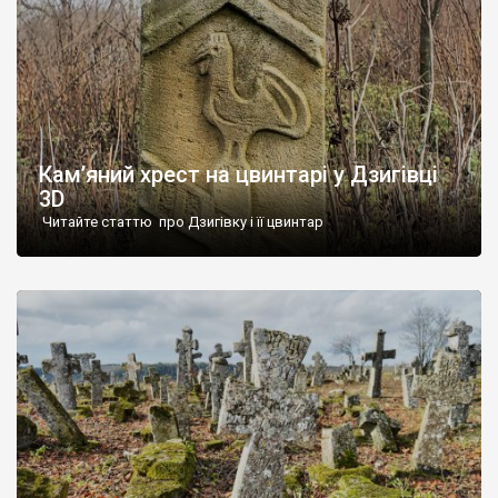
Кам’яний хрест на цвинтарі у Дзигівці
3D
Читайте статтю про Дзигівку і її цвинтар