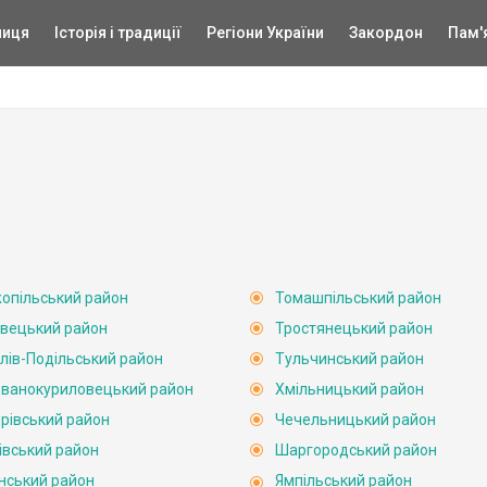
ниця
Історія і традиції
Регіони України
Закордон
Пам'
опільський район
Томашпільський район
вецький район
Тростянецький район
лів-Подільський район
Тульчинський район
ванокуриловецький район
Хмільницький район
рівський район
Чечельницький район
івський район
Шаргородський район
нський район
Ямпільський район