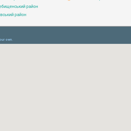
ебищенський район
івський район