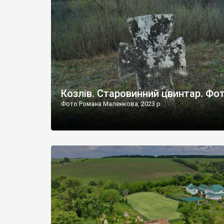
Наддністрянське відрізняється від більшості навко
сіл. У селі є мурована Михайлівська церква. Точної д
Козлів. Старовинний цвинтар. Фо
Фото Романа Маленкова, 2023 р.