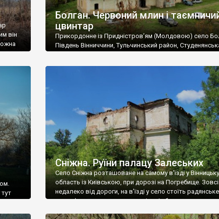
Болган. Червоний млин і таємничи
цвинтар
ар
им він
Прикордонне із Придністров’ям (Молдовою) село Бо
 можна
Південь Вінниччини, Тульчинський район, Студенянськ
цвинтар
громада. У селі мешкає близько тисячі осіб. Спочатку
Maps –
дізналися, що у Болгані є величезний захаращений
ро
старовинний цвинтар із кам’яними хрестами. Всі епітафі
лося
збереглися, написані кирилицею, церковнослов’янсь
мовою. За всіма традиційними ознаками – цвинтар
український. Хрести датуються 19 століттям. У 1924-1
роках Болган […]
Сніжна. Руїни палацу Залеських
Село Сніжна розташоване на самому в’їзді у Вінницьк
область із Київською, при дорозі на Погребище. Зовс
ом.
недалеко від дороги, на в’їзді у село стоїть радянське
 тут
рельєфне пано, яке показує жінку і яблуню, а трохи дал
, але є
десь серед дерев, заховалися руїни палацу Залеських.
и – цим