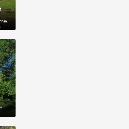
й
лган.
а
 ми
ї, які
кою
940
у
ім
і,
 З