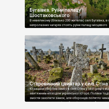
Бугаївка. Руїни палацу
Шостаковського
В невеликому (близько 200 жителів) селі Бугаївка, в 
непролазних чагарях стоять руїни палацу місцевого
поміщика Фелікса Шостаковського. Звели палац у 18
В радянський період у ньому спочатку містилася шк
потім клуб, ще пізніше – гуртожиток. У 60-х роках м
століття тут розмістили туберкульозну лікарню. Кол
палацу виїхала лікарня – ми точно не […]
Старовинний цвинтар у селі Стіна
Козацька оборона замку в селі Стіна у 1651 році є в
звитяжним епізодом української історії. Поляки тоді
змогли захопити замок, але оборонців полягло чимал
поховали на цвинтарі, який тоді називався Замковим
на місці замку церква із кам’яною огорожею, а цвинт