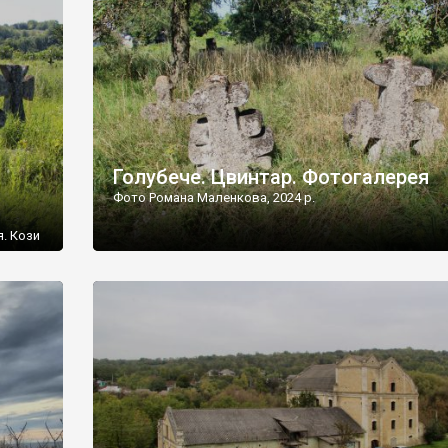
[…]
Голубече. Цвинтар. Фотогалерея
Фото Романа Маленкова, 2024 р.
я. Кози
овищ,
ються
ений
 […]