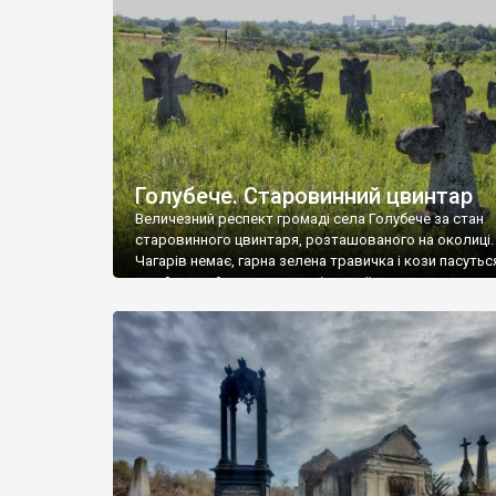
у Андрушівці, на Вінниччині. Такий стан […]
Голубече. Старовинний цвинтар
Величезний респект громаді села Голубече за стан
старовинного цвинтаря, розташованого на околиці.
Чагарів немає, гарна зелена травичка і кози пасутьс
– найкращий регулятор шкідливої, для старих клад
рослинності. Навесні, коли паростки дерев вкрива
бруньками, кози ті бруньки обгризають, бо то улюбл
делікатес. На цвинтарі у Голубечому ціла колекція
різноманітних форм хрестів. Село відносно невелике,