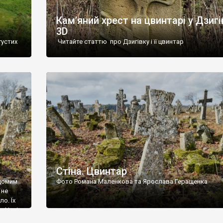
Кам’яний хрест на цвинтарі у Дзигі
3D
густих
Читайте статтю про Дзигівку і її цвинтар
93 році.
ола,
инулого
и із
Стіна. Цвинтар
ідомим
Фото Романа Маленкова та Ярослава Геращенка
 не
о. Їх
. Нині
ар є.