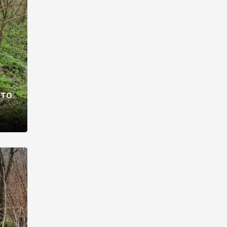
раві –
ото