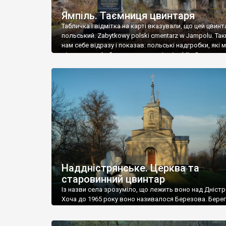
Ямпіль. Таємниця цвинтаря
Табличка і відмітка на карті вказували, що цей цвинт
польський. Zabytkowy polski cmentarz w Jampolu. Так
нам себе відразу і показав: польські надгробки, які
віднести до фабричних, польські епітафії… Загалом 
виявився величезним – порахували площу у Google
виявилося більше семи гектарів. Перше враження п
абсолютну звичайність польського цвинтаря вияви
оманливим – […]
Наддністрянське. Церква та
старовинний цвинтар
Із назви села зрозуміло, що лежить воно над Дністр
Хоча до 1965 року воно називалося Березова. Берег
доволі високий і крутий, як і майже всюди на Поділлі
кілька грунтових доріг, які збігають аж до самої вод