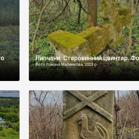
дороги їх не видно, але видно дві стареньких колії у т
лишніх
[…]
ати […]
то
Липчани. Старовинний цвинтар. Ф
Фото Романа Маленкова, 2023 р.