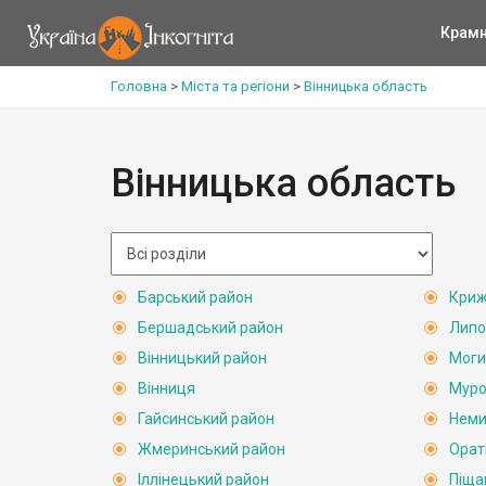
Крам
Головна
>
Міста та регіони
>
Вінницька область
Вінницька область
Барський район
Криж
Бершадський район
Липо
Вінницький район
Моги
Вінниця
Муро
Гайсинський район
Неми
Жмеринський район
Орат
Іллінецький район
Піща