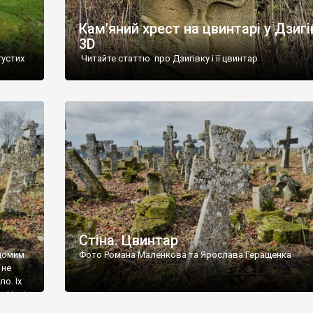
Кам’яний хрест на цвинтарі у Дзигі
3D
густих
Читайте статтю про Дзигівку і її цвинтар
93 році.
ола,
инулого
и із
Стіна. Цвинтар
ідомим
Фото Романа Маленкова та Ярослава Геращенка
 не
о. Їх
. Нині
ар є.