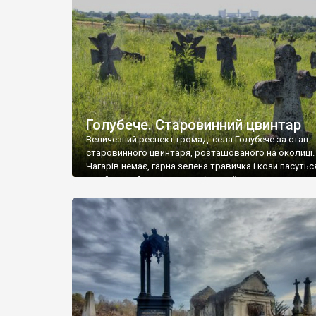
у Андрушівці, на Вінниччині. Такий стан […]
Голубече. Старовинний цвинтар
Величезний респект громаді села Голубече за стан
старовинного цвинтаря, розташованого на околиці.
Чагарів немає, гарна зелена травичка і кози пасутьс
– найкращий регулятор шкідливої, для старих клад
рослинності. Навесні, коли паростки дерев вкрива
бруньками, кози ті бруньки обгризають, бо то улюбл
делікатес. На цвинтарі у Голубечому ціла колекція
різноманітних форм хрестів. Село відносно невелике,