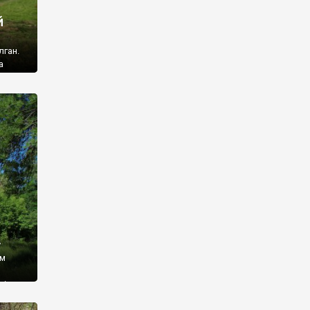
й
лган.
а
 ми
ї, які
кою
940
у
ім
і,
 З