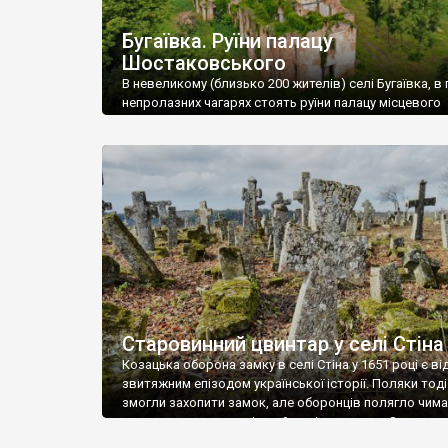
Бугаївка. Руїни палацу
Шостаковського
В невеликому (близько 200 жителів) селі Бугаївка, в 
непролазних чагарях стоять руїни палацу місцевого
поміщика Фелікса Шостаковського. Звели палац у 18
В радянський період у ньому спочатку містилася шк
потім клуб, ще пізніше – гуртожиток. У 60-х роках м
століття тут розмістили туберкульозну лікарню. Кол
палацу виїхала лікарня – ми точно не […]
Старовинний цвинтар у селі Стіна
Козацька оборона замку в селі Стіна у 1651 році є в
звитяжним епізодом української історії. Поляки тоді
змогли захопити замок, але оборонців полягло чимал
поховали на цвинтарі, який тоді називався Замковим
на місці замку церква із кам’яною огорожею, а цвинт