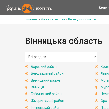
Крам
Головна
>
Міста та регіони
>
Вінницька область
Вінницька область
Барський район
Криж
Бершадський район
Липо
Вінницький район
Моги
Вінниця
Муро
Гайсинський район
Неми
Жмеринський район
Орат
Іллінецький район
Піща