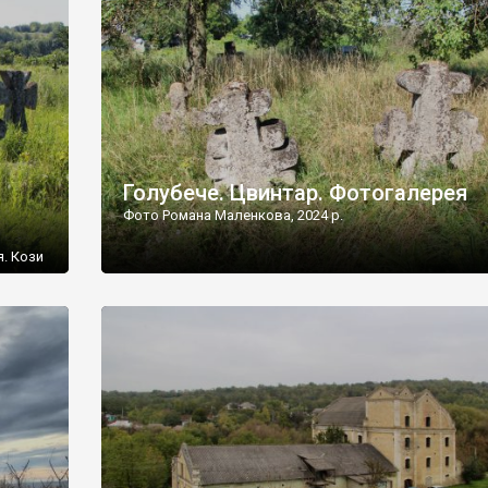
[…]
Голубече. Цвинтар. Фотогалерея
Фото Романа Маленкова, 2024 р.
я. Кози
овищ,
ються
ений
 […]