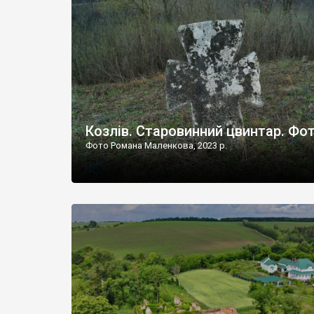
Наддністрянське відрізняється від більшості навко
сіл. У селі є мурована Михайлівська церква. Точної д
Козлів. Старовинний цвинтар. Фо
Фото Романа Маленкова, 2023 р.