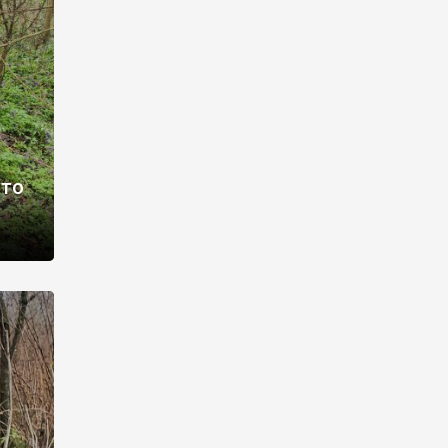
раві –
ото