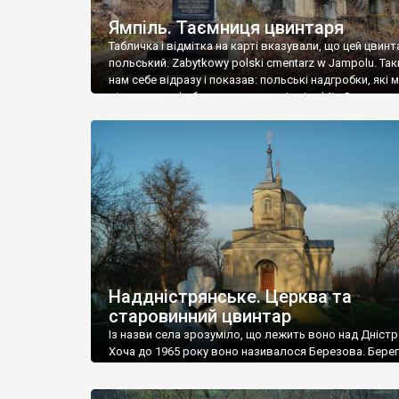
Ямпіль. Таємниця цвинтаря
Табличка і відмітка на карті вказували, що цей цвинт
польський. Zabytkowy polski cmentarz w Jampolu. Так
нам себе відразу і показав: польські надгробки, які
віднести до фабричних, польські епітафії… Загалом 
виявився величезним – порахували площу у Google
виявилося більше семи гектарів. Перше враження п
абсолютну звичайність польського цвинтаря вияви
оманливим – […]
Наддністрянське. Церква та
старовинний цвинтар
Із назви села зрозуміло, що лежить воно над Дністр
Хоча до 1965 року воно називалося Березова. Берег
доволі високий і крутий, як і майже всюди на Поділлі
кілька грунтових доріг, які збігають аж до самої вод