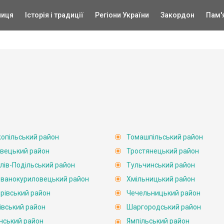
ниця
Історія і традиції
Регіони України
Закордон
Пам'
опільський район
Томашпільський район
вецький район
Тростянецький район
лів-Подільський район
Тульчинський район
ванокуриловецький район
Хмільницький район
рівський район
Чечельницький район
івський район
Шаргородський район
нський район
Ямпільський район