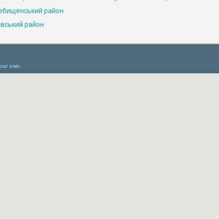
ебищенський район
івський район