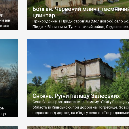
Болган. Червоний млин і таємничи
цвинтар
ар
им він
Прикордонне із Придністров’ям (Молдовою) село Бо
 можна
Південь Вінниччини, Тульчинський район, Студенянськ
цвинтар
громада. У селі мешкає близько тисячі осіб. Спочатку
Maps –
дізналися, що у Болгані є величезний захаращений
ро
старовинний цвинтар із кам’яними хрестами. Всі епітафі
лося
збереглися, написані кирилицею, церковнослов’янсь
мовою. За всіма традиційними ознаками – цвинтар
український. Хрести датуються 19 століттям. У 1924-1
роках Болган […]
Сніжна. Руїни палацу Залеських
Село Сніжна розташоване на самому в’їзді у Вінницьк
область із Київською, при дорозі на Погребище. Зовс
ом.
недалеко від дороги, на в’їзді у село стоїть радянське
 тут
рельєфне пано, яке показує жінку і яблуню, а трохи дал
, але є
десь серед дерев, заховалися руїни палацу Залеських.
и – цим