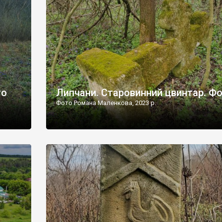
дороги їх не видно, але видно дві стареньких колії у т
лишніх
[…]
ати […]
то
Липчани. Старовинний цвинтар. Ф
Фото Романа Маленкова, 2023 р.