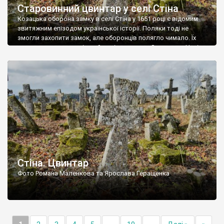
Старовинний цвинтар у селі Стіна
Козацька оборона замку в селі Стіна у 1651 році є відомим
звитяжним епізодом української історії. Поляки тоді не
змогли захопити замок, але оборонців полягло чимало. Їх
поховали на цвинтарі, який тоді називався Замковим. Нині на
місці замку церква із кам’яною огорожею, а цвинтар є. На
ньому чимало хрестів 19 століття, є такі, де епітафії стер […]
Стіна. Цвинтар
Фото Романа Маленкова та Ярослава Геращенка