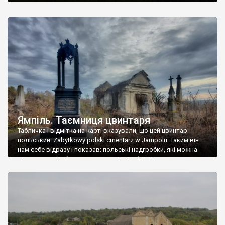
Ямпіль. Таємниця цвинтаря
Табличка і відмітка на карті вказували, що цей цвинтар
польський. Zabytkowy polski cmentarz w Jampolu. Таким він
нам себе відразу і показав: польські надгробки, які можна
віднести до фабричних, польські епітафії… Загалом цвинтар
виявився величезним – порахували площу у GoogleMaps –
виявилося більше семи гектарів. Перше враження про
абсолютну звичайність польського цвинтаря виявилося
оманливим – […]