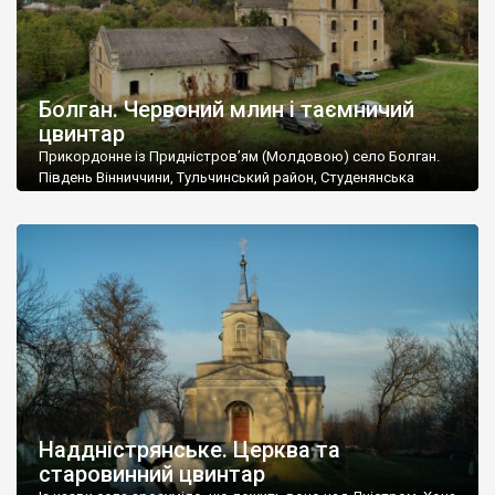
Болган. Червоний млин і таємничий
цвинтар
Прикордонне із Придністров’ям (Молдовою) село Болган.
Південь Вінниччини, Тульчинський район, Студенянська
громада. У селі мешкає близько тисячі осіб. Спочатку ми
дізналися, що у Болгані є величезний захаращений
старовинний цвинтар із кам’яними хрестами. Всі епітафії, які
збереглися, написані кирилицею, церковнослов’янською
мовою. За всіма традиційними ознаками – цвинтар
український. Хрести датуються 19 століттям. У 1924-1940
роках Болган […]
Наддністрянське. Церква та
старовинний цвинтар