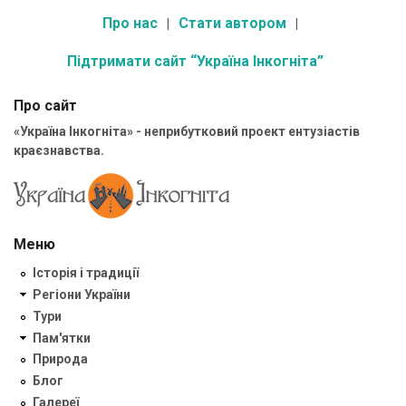
Про нас
Стати автором
Підтримати сайт “Україна Інкогніта”
Про сайт
«Україна Інкогніта» - неприбутковий проект ентузіастів
краєзнавства.
Меню
Історія і традиції
Регіони України
Тури
Пам'ятки
Природа
Блог
Галереї