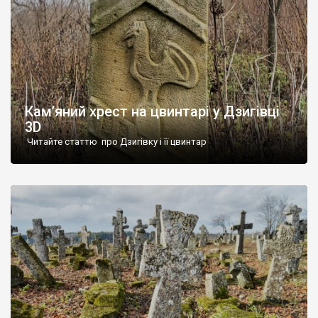
Кам’яний хрест на цвинтарі у Дзигівці
3D
Читайте статтю про Дзигівку і її цвинтар