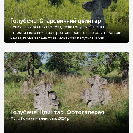
Голубече. Старовинний цвинтар
Величезний респект громаді села Голубече за стан
старовинного цвинтаря, розташованого на околиці. Чагарів
немає, гарна зелена травичка і кози пасуться. Кози –
найкращий регулятор шкідливої, для старих кладовищ,
рослинності. Навесні, коли паростки дерев вкриваються
бруньками, кози ті бруньки обгризають, бо то улюблений
делікатес. На цвинтарі у Голубечому ціла колекція
різноманітних форм хрестів. Село відносно невелике, […]
Голубече. Цвинтар. Фотогалерея
Фото Романа Маленкова, 2024 р.