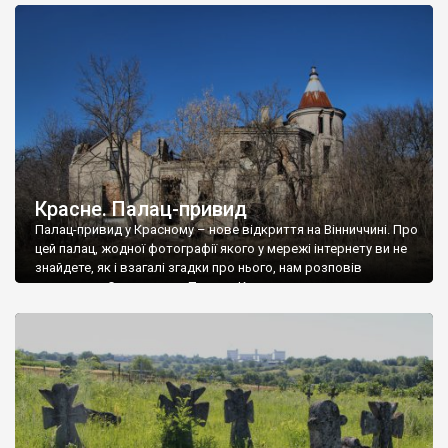
доглянутий, а в іншій суцільна руїна. Руїни палацу Тишкевичів у
Андрушівці, на Вінниччині. Такий стан […]
Красне. Палац-привид
Палац-привид у Красному – нове відкриття на Вінниччині. Про
цей палац, жодної фотографії якого у мережі інтернету ви не
знайдете, як і взагалі згадки про нього, нам розповів
мешканець Самгородка. Палац у Красному вразив не лише
станом руїни і чагарями, які його оточують, але і величчю
навіть у руїні. Можна уявно рекоструювати головний вхід із
[…]