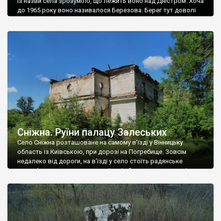
Із назви села зрозуміло, що лежить воно над Дністром. Хоча
до 1965 року воно називалося Березова. Берег тут доволі
високий і крутий, як і майже всюди на Поділлі, але є кілька
грунтових доріг, які збігають аж до самої води – цим
Наддністрянське відрізняється від більшості навколишніх
сіл. У селі є мурована Михайлівська церква. Точної дати […]
Сніжна. Руїни палацу Залеських
Село Сніжна розташоване на самому в’їзді у Вінницьку
область із Київською, при дорозі на Погребище. Зовсім
недалеко від дороги, на в’їзді у село стоїть радянське
рельєфне пано, яке показує жінку і яблуню, а трохи далі, десь
серед дерев, заховалися руїни палацу Залеських. З дороги їх
не видно, але видно дві стареньких колії у траві – […]