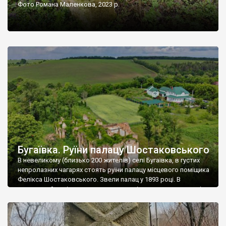
Фото Романа Маленкова, 2023 р.
Бугаївка. Руїни палацу Шостаковського
В невеликому (близько 200 жителів) селі Бугаївка, в густих
непролазних чагарях стоять руїни палацу місцевого поміщика
Фелікса Шостаковського. Звели палац у 1893 році. В
радянський період у ньому спочатку містилася школа, потім
клуб, ще пізніше – гуртожиток. У 60-х роках минулого
століття тут розмістили туберкульозну лікарню. Коли із
палацу виїхала лікарня – ми точно не […]