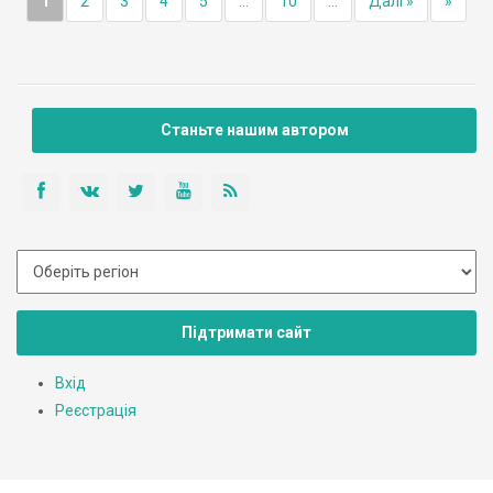
1
2
3
4
5
...
10
...
Далі »
»
Станьте нашим автором
Підтримати сайт
Вхід
Реєстрація