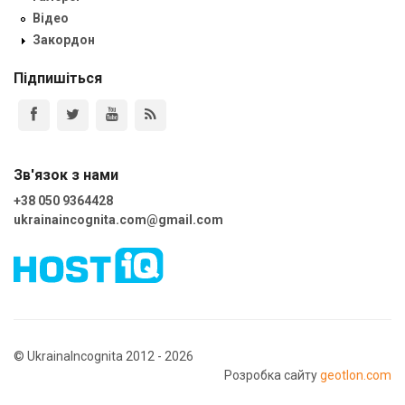
Відео
Закордон
Підпишіться
Зв'язок з нами
+38 050 9364428
ukrainaincognita.com@gmail.com
© UkrainaIncognita 2012 - 2026
Розробка сайту
geotlon.com