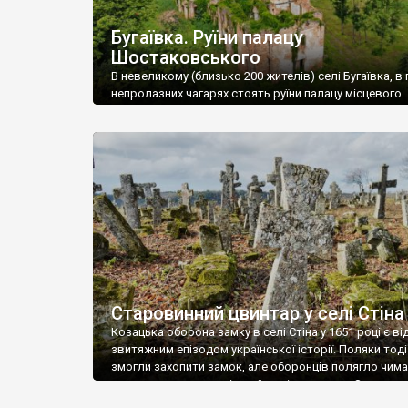
Бугаївка. Руїни палацу
Шостаковського
В невеликому (близько 200 жителів) селі Бугаївка, в 
непролазних чагарях стоять руїни палацу місцевого
поміщика Фелікса Шостаковського. Звели палац у 18
В радянський період у ньому спочатку містилася шк
потім клуб, ще пізніше – гуртожиток. У 60-х роках м
століття тут розмістили туберкульозну лікарню. Кол
палацу виїхала лікарня – ми точно не […]
Старовинний цвинтар у селі Стіна
Козацька оборона замку в селі Стіна у 1651 році є в
звитяжним епізодом української історії. Поляки тоді
змогли захопити замок, але оборонців полягло чимал
поховали на цвинтарі, який тоді називався Замковим
на місці замку церква із кам’яною огорожею, а цвинт