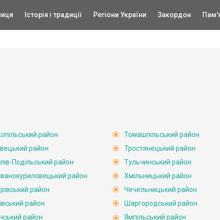
ниця
Історія і традиції
Регіони України
Закордон
Пам'
опільський район
Томашпільський район
вецький район
Тростянецький район
лів-Подільський район
Тульчинський район
ванокуриловецький район
Хмільницький район
рівський район
Чечельницький район
івський район
Шаргородський район
нський район
Ямпільський район