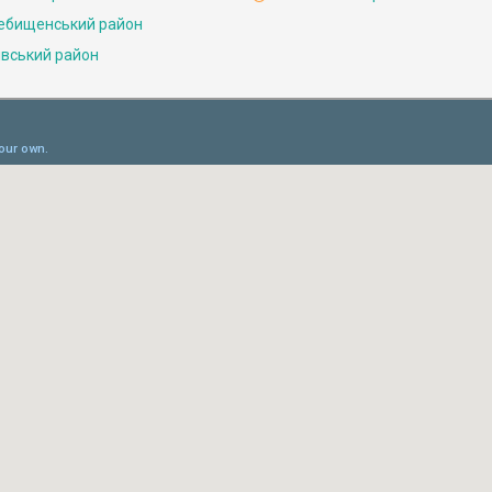
ебищенський район
івський район