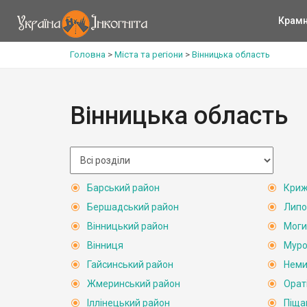
Крам
Головна
>
Міста та регіони
>
Вінницька область
Вінницька область
Барський район
Криж
Бершадський район
Липо
Вінницький район
Моги
Вінниця
Муро
Гайсинський район
Неми
Жмеринський район
Орат
Іллінецький район
Піща