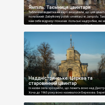
Ямпіль. Таємниця цвинтаря
Табличка і відмітка на карті вказували, що цей цвинт
польський. Zabytkowy polski cmentarz w Jampolu. Так
нам себе відразу і показав: польські надгробки, які
віднести до фабричних, польські епітафії… Загалом 
виявився величезним – порахували площу у Google
виявилося більше семи гектарів. Перше враження п
абсолютну звичайність польського цвинтаря вияви
оманливим – […]
Наддністрянське. Церква та
старовинний цвинтар
Із назви села зрозуміло, що лежить воно над Дністр
Хоча до 1965 року воно називалося Березова. Берег
доволі високий і крутий, як і майже всюди на Поділлі
кілька грунтових доріг, які збігають аж до самої вод