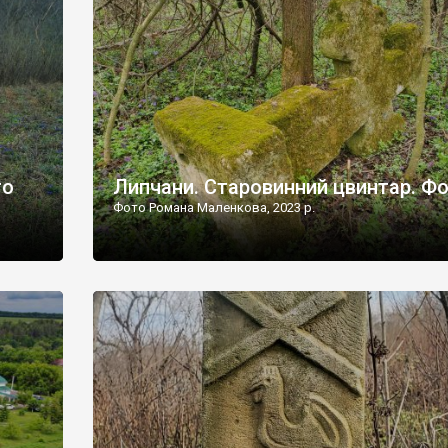
дороги їх не видно, але видно дві стареньких колії у т
лишніх
[…]
ати […]
то
Липчани. Старовинний цвинтар. Ф
Фото Романа Маленкова, 2023 р.