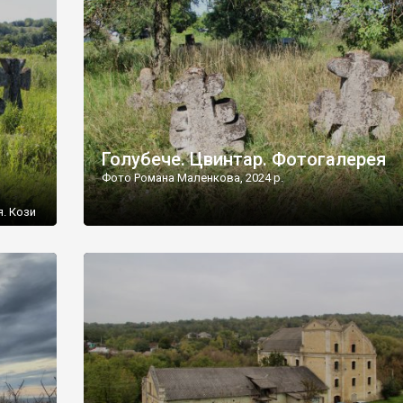
[…]
Голубече. Цвинтар. Фотогалерея
Фото Романа Маленкова, 2024 р.
я. Кози
овищ,
ються
ений
 […]