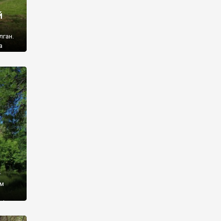
й
лган.
а
 ми
ї, які
кою
940
у
ім
і,
 З