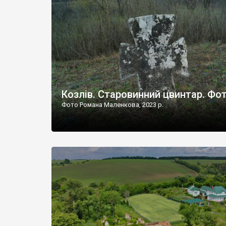
Наддністрянське відрізняється від більшості навко
сіл. У селі є мурована Михайлівська церква. Точної д
Козлів. Старовинний цвинтар. Фо
Фото Романа Маленкова, 2023 р.