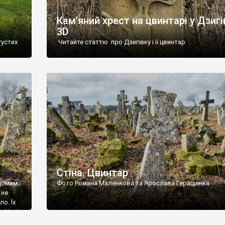
Кам’яний хрест на цвинтарі у Дзигі
3D
густих
Читайте статтю про Дзигівку і її цвинтар
93 році.
ола,
инулого
и із
Стіна. Цвинтар
ідомим
Фото Романа Маленкова та Ярослава Геращенка
 не
о. Їх
. Нині
ар є.