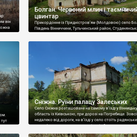
Болган. Червоний млин і таємничи
цвинтар
ар
им він
Прикордонне із Придністров’ям (Молдовою) село Бо
 можна
Південь Вінниччини, Тульчинський район, Студенянськ
цвинтар
громада. У селі мешкає близько тисячі осіб. Спочатку
Maps –
дізналися, що у Болгані є величезний захаращений
ро
старовинний цвинтар із кам’яними хрестами. Всі епітафі
лося
збереглися, написані кирилицею, церковнослов’янсь
мовою. За всіма традиційними ознаками – цвинтар
український. Хрести датуються 19 століттям. У 1924-1
роках Болган […]
Сніжна. Руїни палацу Залеських
Село Сніжна розташоване на самому в’їзді у Вінницьк
область із Київською, при дорозі на Погребище. Зовс
ом.
недалеко від дороги, на в’їзді у село стоїть радянське
 тут
рельєфне пано, яке показує жінку і яблуню, а трохи дал
, але є
десь серед дерев, заховалися руїни палацу Залеських.
и – цим