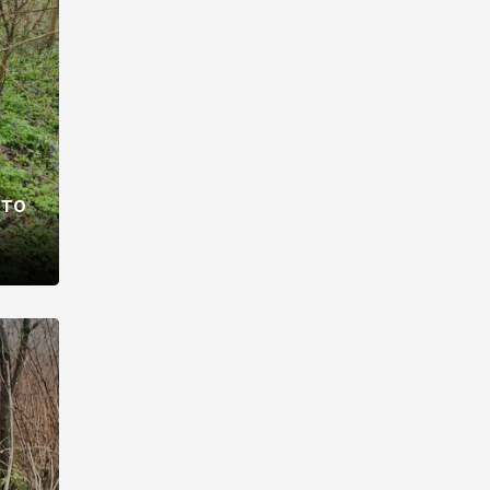
раві –
ото