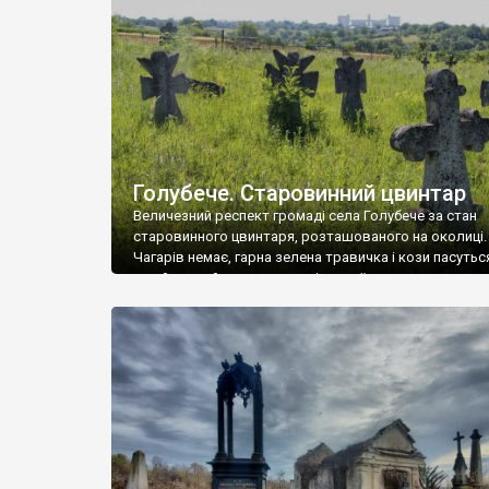
у Андрушівці, на Вінниччині. Такий стан […]
Голубече. Старовинний цвинтар
Величезний респект громаді села Голубече за стан
старовинного цвинтаря, розташованого на околиці.
Чагарів немає, гарна зелена травичка і кози пасутьс
– найкращий регулятор шкідливої, для старих клад
рослинності. Навесні, коли паростки дерев вкрива
бруньками, кози ті бруньки обгризають, бо то улюбл
делікатес. На цвинтарі у Голубечому ціла колекція
різноманітних форм хрестів. Село відносно невелике,