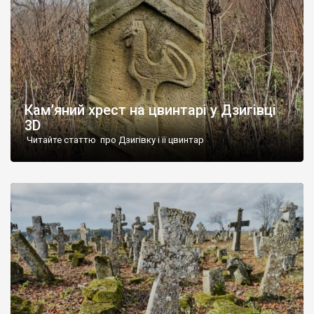
Кам’яний хрест на цвинтарі у Дзигівці
3D
Читайте статтю про Дзигівку і її цвинтар