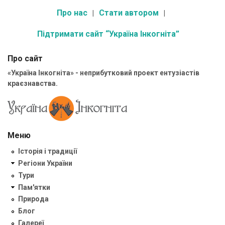
Про нас
Стати автором
Підтримати сайт “Україна Інкогніта”
Про сайт
«Україна Інкогніта» - неприбутковий проект ентузіастів
краєзнавства.
Меню
Історія і традиції
Регіони України
Тури
Пам'ятки
Природа
Блог
Галереї