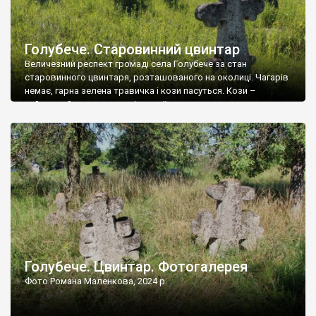
Голубече. Старовинний цвинтар
Величезний респект громаді села Голубече за стан
старовинного цвинтаря, розташованого на околиці. Чагарів
немає, гарна зелена травичка і кози пасуться. Кози –
найкращий регулятор шкідливої, для старих кладовищ,
рослинності. Навесні, коли паростки дерев вкриваються
бруньками, кози ті бруньки обгризають, бо то улюблений
делікатес. На цвинтарі у Голубечому ціла колекція
різноманітних форм хрестів. Село відносно невелике, […]
Голубече. Цвинтар. Фотогалерея
Фото Романа Маленкова, 2024 р.