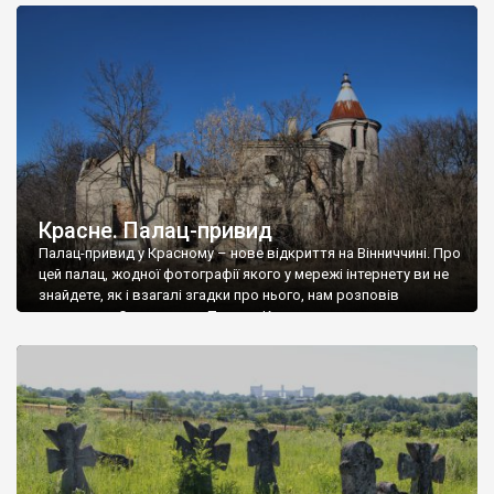
доглянутий, а в іншій суцільна руїна. Руїни палацу Тишкевичів у
Андрушівці, на Вінниччині. Такий стан […]
Красне. Палац-привид
Палац-привид у Красному – нове відкриття на Вінниччині. Про
цей палац, жодної фотографії якого у мережі інтернету ви не
знайдете, як і взагалі згадки про нього, нам розповів
мешканець Самгородка. Палац у Красному вразив не лише
станом руїни і чагарями, які його оточують, але і величчю
навіть у руїні. Можна уявно рекоструювати головний вхід із
[…]