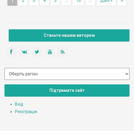
1
2
3
4
5
...
10
...
Далі »
»
Станьте нашим автором
Підтримати сайт
Вхід
Реєстрація