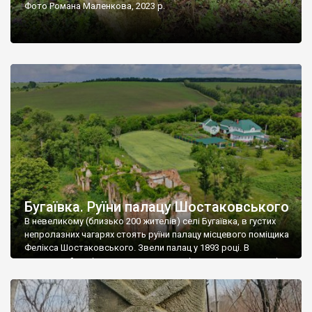
Фото Романа Маленкова, 2023 р.
Бугаївка. Руїни палацу Шостаковського
В невеликому (близько 200 жителів) селі Бугаївка, в густих
непролазних чагарях стоять руїни палацу місцевого поміщика
Фелікса Шостаковського. Звели палац у 1893 році. В
радянський період у ньому спочатку містилася школа, потім
клуб, ще пізніше – гуртожиток. У 60-х роках минулого
століття тут розмістили туберкульозну лікарню. Коли із
палацу виїхала лікарня – ми точно не […]