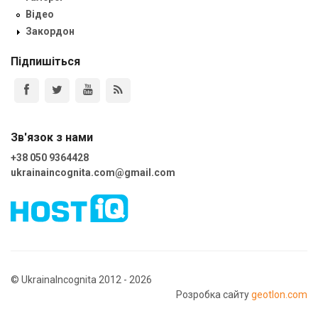
Відео
Закордон
Підпишіться
Зв'язок з нами
+38 050 9364428
ukrainaincognita.com@gmail.com
© UkrainaIncognita 2012 - 2026
Розробка сайту
geotlon.com