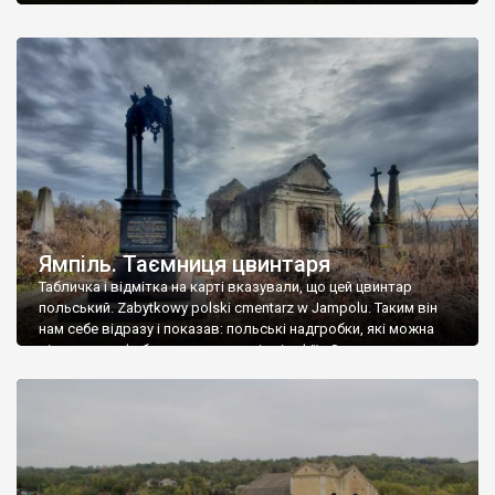
Ямпіль. Таємниця цвинтаря
Табличка і відмітка на карті вказували, що цей цвинтар
польський. Zabytkowy polski cmentarz w Jampolu. Таким він
нам себе відразу і показав: польські надгробки, які можна
віднести до фабричних, польські епітафії… Загалом цвинтар
виявився величезним – порахували площу у GoogleMaps –
виявилося більше семи гектарів. Перше враження про
абсолютну звичайність польського цвинтаря виявилося
оманливим – […]