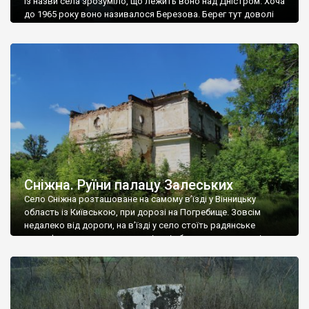
Із назви села зрозуміло, що лежить воно над Дністром. Хоча
до 1965 року воно називалося Березова. Берег тут доволі
високий і крутий, як і майже всюди на Поділлі, але є кілька
грунтових доріг, які збігають аж до самої води – цим
Наддністрянське відрізняється від більшості навколишніх
сіл. У селі є мурована Михайлівська церква. Точної дати […]
Сніжна. Руїни палацу Залеських
Село Сніжна розташоване на самому в’їзді у Вінницьку
область із Київською, при дорозі на Погребище. Зовсім
недалеко від дороги, на в’їзді у село стоїть радянське
рельєфне пано, яке показує жінку і яблуню, а трохи далі, десь
серед дерев, заховалися руїни палацу Залеських. З дороги їх
не видно, але видно дві стареньких колії у траві – […]