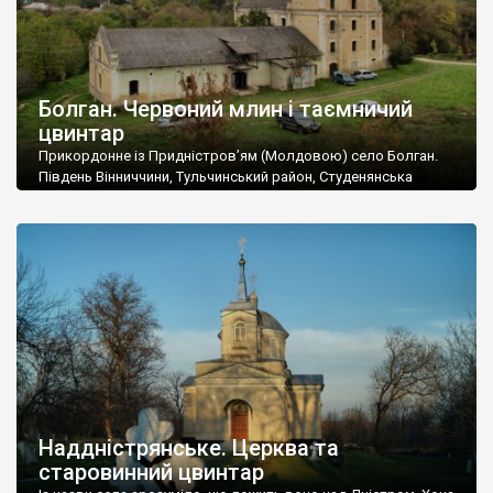
Болган. Червоний млин і таємничий
цвинтар
Прикордонне із Придністров’ям (Молдовою) село Болган.
Південь Вінниччини, Тульчинський район, Студенянська
громада. У селі мешкає близько тисячі осіб. Спочатку ми
дізналися, що у Болгані є величезний захаращений
старовинний цвинтар із кам’яними хрестами. Всі епітафії, які
збереглися, написані кирилицею, церковнослов’янською
мовою. За всіма традиційними ознаками – цвинтар
український. Хрести датуються 19 століттям. У 1924-1940
роках Болган […]
Наддністрянське. Церква та
старовинний цвинтар