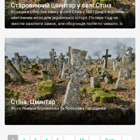
Старовинний цвинтар у селі Стіна
Козацька оборона замку в селі Стіна у 1651 році є відомим
звитяжним епізодом української історії. Поляки тоді не
змогли захопити замок, але оборонців полягло чимало. Їх
поховали на цвинтарі, який тоді називався Замковим. Нині на
місці замку церква із кам’яною огорожею, а цвинтар є. На
ньому чимало хрестів 19 століття, є такі, де епітафії стер […]
Стіна. Цвинтар
Фото Романа Маленкова та Ярослава Геращенка