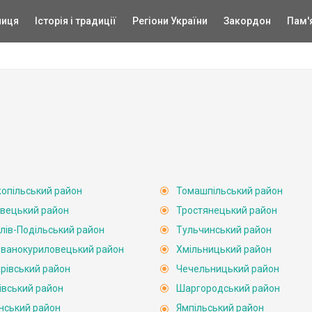
ниця
Історія і традиції
Регіони України
Закордон
Пам'
опільський район
Томашпільський район
вецький район
Тростянецький район
лів-Подільський район
Тульчинський район
ванокуриловецький район
Хмільницький район
рівський район
Чечельницький район
івський район
Шаргородський район
нський район
Ямпільський район