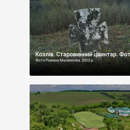
Наддністрянське відрізняється від більшості навко
сіл. У селі є мурована Михайлівська церква. Точної д
Козлів. Старовинний цвинтар. Фо
Фото Романа Маленкова, 2023 р.