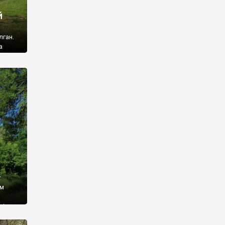
й
лган.
а
 ми
ї, які
кою
940
у
ім
і,
 З