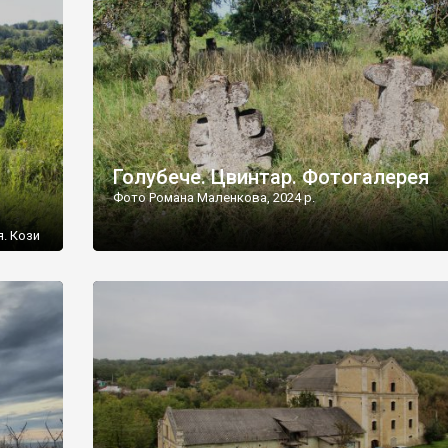
[…]
Голубече. Цвинтар. Фотогалерея
Фото Романа Маленкова, 2024 р.
я. Кози
овищ,
ються
ений
 […]