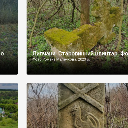
дороги їх не видно, але видно дві стареньких колії у т
лишніх
[…]
ати […]
то
Липчани. Старовинний цвинтар. Ф
Фото Романа Маленкова, 2023 р.