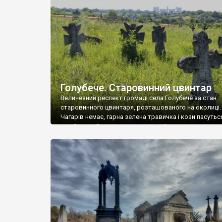
у Андрушівці, на Вінниччині. Такий стан […]
Голубече. Старовинний цвинтар
Величезний респект громаді села Голубече за стан
старовинного цвинтаря, розташованого на околиці.
Чагарів немає, гарна зелена травичка і кози пасутьс
– найкращий регулятор шкідливої, для старих клад
рослинності. Навесні, коли паростки дерев вкрива
бруньками, кози ті бруньки обгризають, бо то улюбл
делікатес. На цвинтарі у Голубечому ціла колекція
різноманітних форм хрестів. Село відносно невелике,