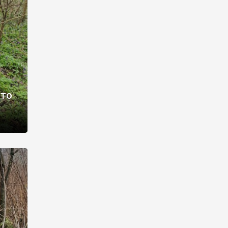
раві –
ото