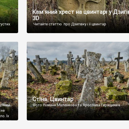
Кам’яний хрест на цвинтарі у Дзигі
3D
густих
Читайте статтю про Дзигівку і її цвинтар
93 році.
ола,
инулого
и із
Стіна. Цвинтар
ідомим
Фото Романа Маленкова та Ярослава Геращенка
 не
о. Їх
. Нині
ар є.