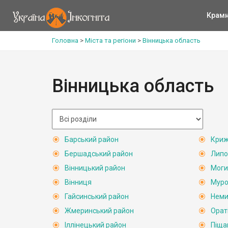
Крам
Головна
>
Міста та регіони
>
Вінницька область
Вінницька область
Барський район
Криж
Бершадський район
Липо
Вінницький район
Моги
Вінниця
Муро
Гайсинський район
Неми
Жмеринський район
Орат
Іллінецький район
Піща