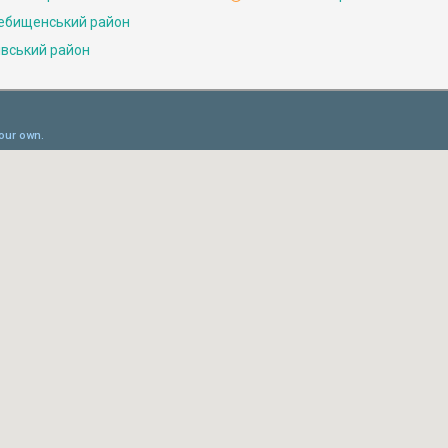
ебищенський район
івський район