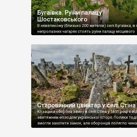
Бугаївка. Руїни палацу
Шостаковського
В невеликому (близько 200 жителів) селі Бугаївка, в 
непролазних чагарях стоять руїни палацу місцевого
поміщика Фелікса Шостаковського. Звели палац у 18
В радянський період у ньому спочатку містилася шк
потім клуб, ще пізніше – гуртожиток. У 60-х роках м
століття тут розмістили туберкульозну лікарню. Кол
палацу виїхала лікарня – ми точно не […]
Старовинний цвинтар у селі Стіна
Козацька оборона замку в селі Стіна у 1651 році є в
звитяжним епізодом української історії. Поляки тоді
змогли захопити замок, але оборонців полягло чимал
поховали на цвинтарі, який тоді називався Замковим
на місці замку церква із кам’яною огорожею, а цвинт