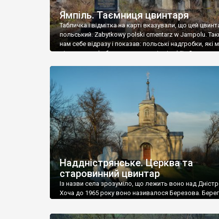
Ямпіль. Таємниця цвинтаря
Табличка і відмітка на карті вказували, що цей цвинт
польський. Zabytkowy polski cmentarz w Jampolu. Так
нам себе відразу і показав: польські надгробки, які
віднести до фабричних, польські епітафії… Загалом 
виявився величезним – порахували площу у Google
виявилося більше семи гектарів. Перше враження п
абсолютну звичайність польського цвинтаря вияви
оманливим – […]
Наддністрянське. Церква та
старовинний цвинтар
Із назви села зрозуміло, що лежить воно над Дністр
Хоча до 1965 року воно називалося Березова. Берег
доволі високий і крутий, як і майже всюди на Поділлі
кілька грунтових доріг, які збігають аж до самої вод