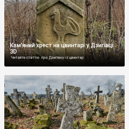
Кам’яний хрест на цвинтарі у Дзигівці
3D
Читайте статтю про Дзигівку і її цвинтар