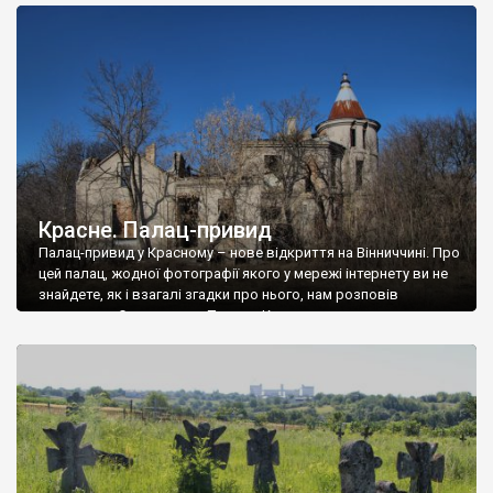
доглянутий, а в іншій суцільна руїна. Руїни палацу Тишкевичів у
Андрушівці, на Вінниччині. Такий стан […]
Красне. Палац-привид
Палац-привид у Красному – нове відкриття на Вінниччині. Про
цей палац, жодної фотографії якого у мережі інтернету ви не
знайдете, як і взагалі згадки про нього, нам розповів
мешканець Самгородка. Палац у Красному вразив не лише
станом руїни і чагарями, які його оточують, але і величчю
навіть у руїні. Можна уявно рекоструювати головний вхід із
[…]