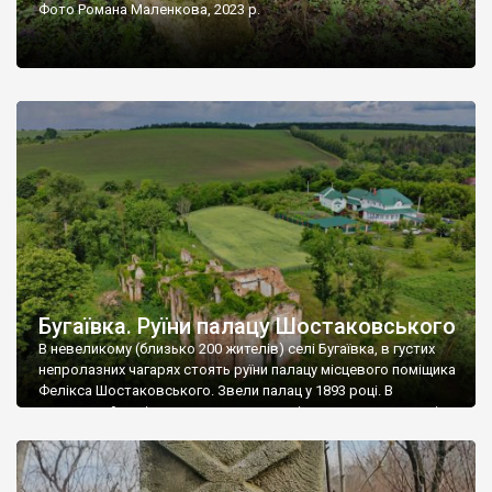
Фото Романа Маленкова, 2023 р.
Бугаївка. Руїни палацу Шостаковського
В невеликому (близько 200 жителів) селі Бугаївка, в густих
непролазних чагарях стоять руїни палацу місцевого поміщика
Фелікса Шостаковського. Звели палац у 1893 році. В
радянський період у ньому спочатку містилася школа, потім
клуб, ще пізніше – гуртожиток. У 60-х роках минулого
століття тут розмістили туберкульозну лікарню. Коли із
палацу виїхала лікарня – ми точно не […]