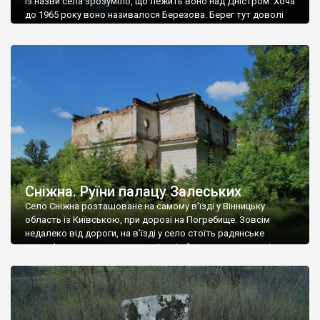
Із назви села зрозуміло, що лежить воно над Дністром. Хоча
до 1965 року воно називалося Березова. Берег тут доволі
високий і крутий, як і майже всюди на Поділлі, але є кілька
грунтових доріг, які збігають аж до самої води – цим
Наддністрянське відрізняється від більшості навколишніх
сіл. У селі є мурована Михайлівська церква. Точної дати […]
Сніжна. Руїни палацу Залеських
Село Сніжна розташоване на самому в’їзді у Вінницьку
область із Київською, при дорозі на Погребище. Зовсім
недалеко від дороги, на в’їзді у село стоїть радянське
рельєфне пано, яке показує жінку і яблуню, а трохи далі, десь
серед дерев, заховалися руїни палацу Залеських. З дороги їх
не видно, але видно дві стареньких колії у траві – […]