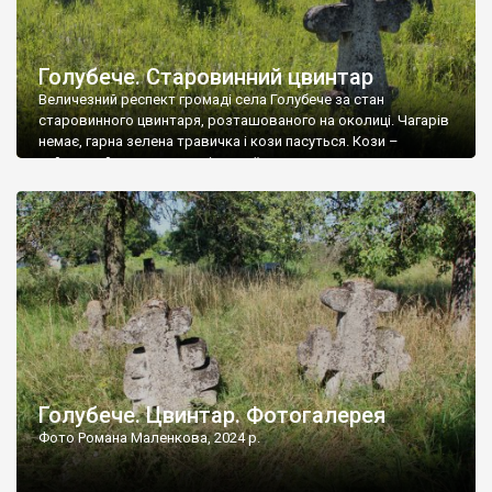
Голубече. Старовинний цвинтар
Величезний респект громаді села Голубече за стан
старовинного цвинтаря, розташованого на околиці. Чагарів
немає, гарна зелена травичка і кози пасуться. Кози –
найкращий регулятор шкідливої, для старих кладовищ,
рослинності. Навесні, коли паростки дерев вкриваються
бруньками, кози ті бруньки обгризають, бо то улюблений
делікатес. На цвинтарі у Голубечому ціла колекція
різноманітних форм хрестів. Село відносно невелике, […]
Голубече. Цвинтар. Фотогалерея
Фото Романа Маленкова, 2024 р.