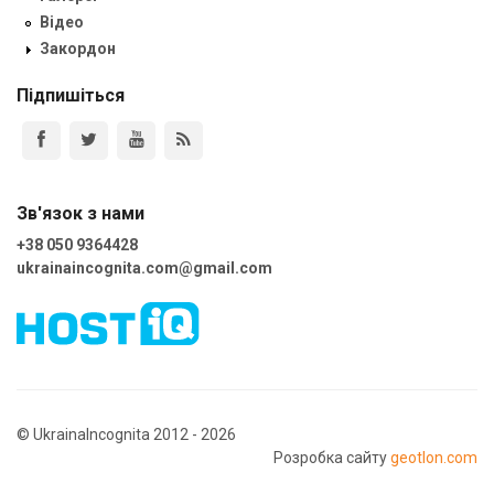
Відео
Закордон
Підпишіться
Зв'язок з нами
+38 050 9364428
ukrainaincognita.com@gmail.com
© UkrainaIncognita 2012 - 2026
Розробка сайту
geotlon.com