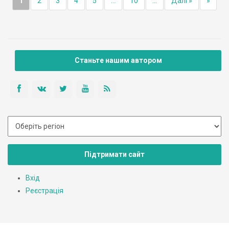
1
2
3
4
5
...
10
...
Далі »
»
Станьте нашим автором
Підтримати сайт
Вхід
Реєстрація