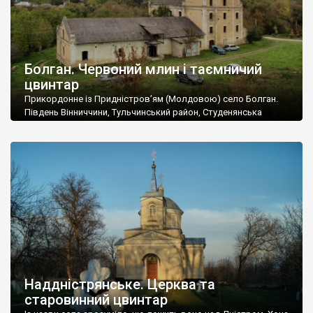
Болган. Червоний млин і таємничий
цвинтар
Прикордонне із Придністров’ям (Молдовою) село Болган.
Південь Вінниччини, Тульчинський район, Студенянська
громада. У селі мешкає близько тисячі осіб. Спочатку ми
дізналися, що у Болгані є величезний захаращений
старовинний цвинтар із кам’яними хрестами. Всі епітафії, які
збереглися, написані кирилицею, церковнослов’янською
мовою. За всіма традиційними ознаками – цвинтар
український. Хрести датуються 19 століттям. У 1924-1940
роках Болган […]
Наддністрянське. Церква та
старовинний цвинтар