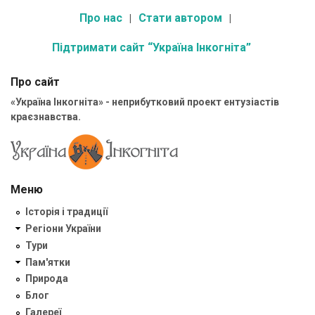
Про нас
Стати автором
Підтримати сайт “Україна Інкогніта”
Про сайт
«Україна Інкогніта» - неприбутковий проект ентузіастів
краєзнавства.
Меню
Історія і традиції
Регіони України
Тури
Пам'ятки
Природа
Блог
Галереї