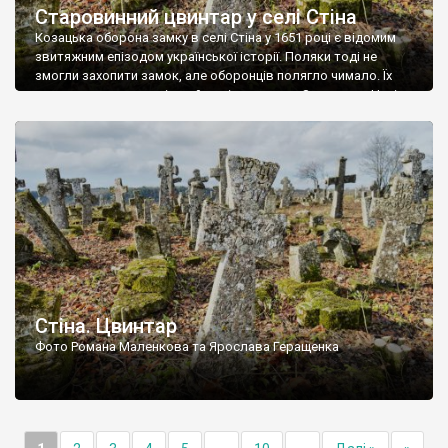
Старовинний цвинтар у селі Стіна
Козацька оборона замку в селі Стіна у 1651 році є відомим
звитяжним епізодом української історії. Поляки тоді не
змогли захопити замок, але оборонців полягло чимало. Їх
поховали на цвинтарі, який тоді називався Замковим. Нині на
місці замку церква із кам’яною огорожею, а цвинтар є. На
ньому чимало хрестів 19 століття, є такі, де епітафії стер […]
Стіна. Цвинтар
Фото Романа Маленкова та Ярослава Геращенка