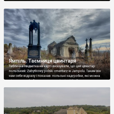
Ямпіль. Таємниця цвинтаря
Табличка і відмітка на карті вказували, що цей цвинтар
польський. Zabytkowy polski cmentarz w Jampolu. Таким він
нам себе відразу і показав: польські надгробки, які можна
віднести до фабричних, польські епітафії… Загалом цвинтар
виявився величезним – порахували площу у GoogleMaps –
виявилося більше семи гектарів. Перше враження про
абсолютну звичайність польського цвинтаря виявилося
оманливим – […]