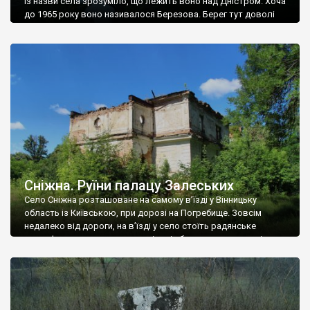
Із назви села зрозуміло, що лежить воно над Дністром. Хоча
до 1965 року воно називалося Березова. Берег тут доволі
високий і крутий, як і майже всюди на Поділлі, але є кілька
грунтових доріг, які збігають аж до самої води – цим
Наддністрянське відрізняється від більшості навколишніх
сіл. У селі є мурована Михайлівська церква. Точної дати […]
Сніжна. Руїни палацу Залеських
Село Сніжна розташоване на самому в’їзді у Вінницьку
область із Київською, при дорозі на Погребище. Зовсім
недалеко від дороги, на в’їзді у село стоїть радянське
рельєфне пано, яке показує жінку і яблуню, а трохи далі, десь
серед дерев, заховалися руїни палацу Залеських. З дороги їх
не видно, але видно дві стареньких колії у траві – […]