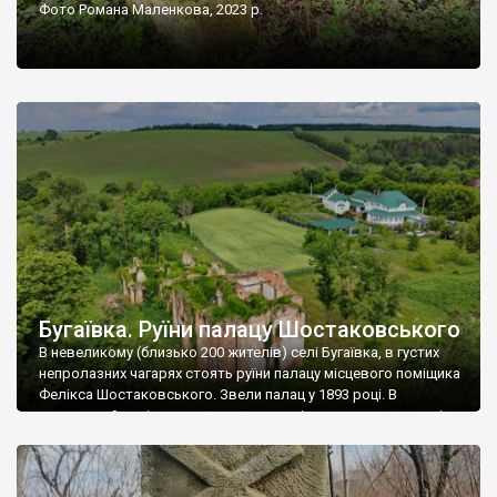
Фото Романа Маленкова, 2023 р.
Бугаївка. Руїни палацу Шостаковського
В невеликому (близько 200 жителів) селі Бугаївка, в густих
непролазних чагарях стоять руїни палацу місцевого поміщика
Фелікса Шостаковського. Звели палац у 1893 році. В
радянський період у ньому спочатку містилася школа, потім
клуб, ще пізніше – гуртожиток. У 60-х роках минулого
століття тут розмістили туберкульозну лікарню. Коли із
палацу виїхала лікарня – ми точно не […]