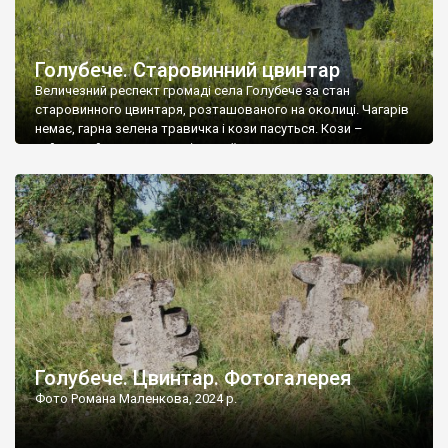
Голубече. Старовинний цвинтар
Величезний респект громаді села Голубече за стан
старовинного цвинтаря, розташованого на околиці. Чагарів
немає, гарна зелена травичка і кози пасуться. Кози –
найкращий регулятор шкідливої, для старих кладовищ,
рослинності. Навесні, коли паростки дерев вкриваються
бруньками, кози ті бруньки обгризають, бо то улюблений
делікатес. На цвинтарі у Голубечому ціла колекція
різноманітних форм хрестів. Село відносно невелике, […]
Голубече. Цвинтар. Фотогалерея
Фото Романа Маленкова, 2024 р.