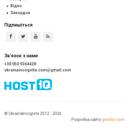
Відео
Закордон
Підпишіться
Зв'язок з нами
+38 050 9364428
ukrainaincognita.com@gmail.com
© UkrainaIncognita 2012 - 2026
Розробка сайту
geotlon.com