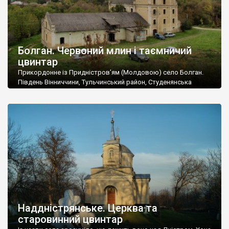
Болган. Червоний млин і таємничий
цвинтар
Прикордонне із Придністров’ям (Молдовою) село Болган.
Південь Вінниччини, Тульчинський район, Студенянська
громада. У селі мешкає близько тисячі осіб. Спочатку ми
дізналися, що у Болгані є величезний захаращений
старовинний цвинтар із кам’яними хрестами. Всі епітафії, які
збереглися, написані кирилицею, церковнослов’янською
мовою. За всіма традиційними ознаками – цвинтар
український. Хрести датуються 19 століттям. У 1924-1940
роках Болган […]
Наддністрянське. Церква та
старовинний цвинтар