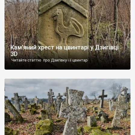
Кам’яний хрест на цвинтарі у Дзигівці
3D
Читайте статтю про Дзигівку і її цвинтар