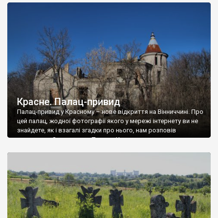
доглянутий, а в іншій суцільна руїна. Руїни палацу Тишкевичів у
Андрушівці, на Вінниччині. Такий стан […]
Красне. Палац-привид
Палац-привид у Красному – нове відкриття на Вінниччині. Про
цей палац, жодної фотографії якого у мережі інтернету ви не
знайдете, як і взагалі згадки про нього, нам розповів
мешканець Самгородка. Палац у Красному вразив не лише
станом руїни і чагарями, які його оточують, але і величчю
навіть у руїні. Можна уявно рекоструювати головний вхід із
[…]