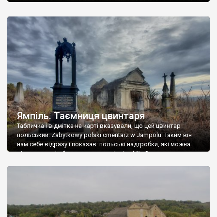
Ямпіль. Таємниця цвинтаря
Табличка і відмітка на карті вказували, що цей цвинтар
польський. Zabytkowy polski cmentarz w Jampolu. Таким він
нам себе відразу і показав: польські надгробки, які можна
віднести до фабричних, польські епітафії… Загалом цвинтар
виявився величезним – порахували площу у GoogleMaps –
виявилося більше семи гектарів. Перше враження про
абсолютну звичайність польського цвинтаря виявилося
оманливим – […]