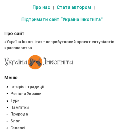
Про нас
Стати автором
Підтримати сайт “Україна Інкогніта”
Про сайт
«Україна Інкогніта» - неприбутковий проект ентузіастів
краєзнавства.
Меню
Історія і традиції
Регіони України
Тури
Пам'ятки
Природа
Блог
Галереї