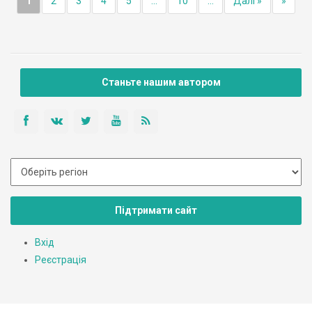
1
2
3
4
5
...
10
...
Далі »
»
Станьте нашим автором
Підтримати сайт
Вхід
Реєстрація