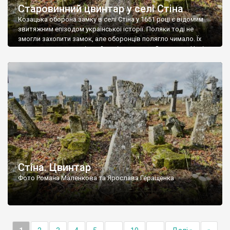
Старовинний цвинтар у селі Стіна
Козацька оборона замку в селі Стіна у 1651 році є відомим
звитяжним епізодом української історії. Поляки тоді не
змогли захопити замок, але оборонців полягло чимало. Їх
поховали на цвинтарі, який тоді називався Замковим. Нині на
місці замку церква із кам’яною огорожею, а цвинтар є. На
ньому чимало хрестів 19 століття, є такі, де епітафії стер […]
Стіна. Цвинтар
Фото Романа Маленкова та Ярослава Геращенка