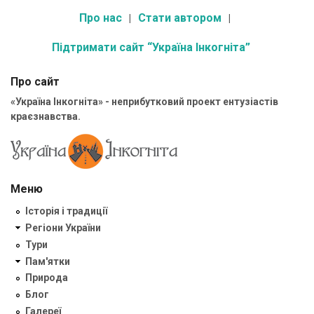
Про нас
Стати автором
Підтримати сайт “Україна Інкогніта”
Про сайт
«Україна Інкогніта» - неприбутковий проект ентузіастів
краєзнавства.
Меню
Історія і традиції
Регіони України
Тури
Пам'ятки
Природа
Блог
Галереї