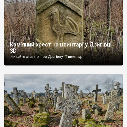
Кам’яний хрест на цвинтарі у Дзигівці
3D
Читайте статтю про Дзигівку і її цвинтар