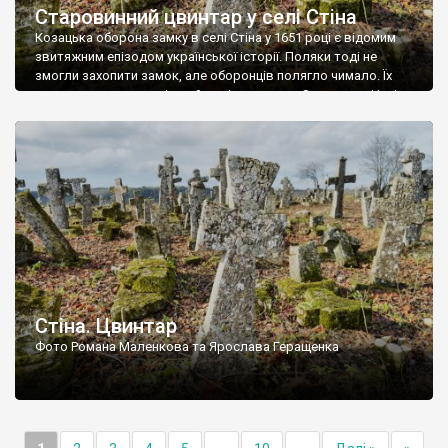
Старовинний цвинтар у селі Стіна
Козацька оборона замку в селі Стіна у 1651 році є відомим
звитяжним епізодом української історії. Поляки тоді не
змогли захопити замок, але оборонців полягло чимало. Їх
поховали на цвинтарі, який тоді називався Замковим. Нині на
місці замку церква із кам’яною огорожею, а цвинтар є. На
ньому чимало хрестів 19 століття, є такі, де епітафії стер […]
Стіна. Цвинтар
Фото Романа Маленкова та Ярослава Геращенка