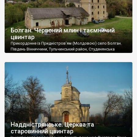
Болган. Червоний млин і таємничий
цвинтар
Прикордонне із Придністров’ям (Молдовою) село Болган.
Південь Вінниччини, Тульчинський район, Студенянська
громада. У селі мешкає близько тисячі осіб. Спочатку ми
дізналися, що у Болгані є величезний захаращений
старовинний цвинтар із кам’яними хрестами. Всі епітафії, які
збереглися, написані кирилицею, церковнослов’янською
мовою. За всіма традиційними ознаками – цвинтар
український. Хрести датуються 19 століттям. У 1924-1940
роках Болган […]
Наддністрянське. Церква та
старовинний цвинтар