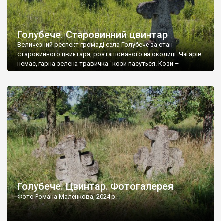
Голубече. Старовинний цвинтар
Величезний респект громаді села Голубече за стан
старовинного цвинтаря, розташованого на околиці. Чагарів
немає, гарна зелена травичка і кози пасуться. Кози –
найкращий регулятор шкідливої, для старих кладовищ,
рослинності. Навесні, коли паростки дерев вкриваються
бруньками, кози ті бруньки обгризають, бо то улюблений
делікатес. На цвинтарі у Голубечому ціла колекція
різноманітних форм хрестів. Село відносно невелике, […]
Голубече. Цвинтар. Фотогалерея
Фото Романа Маленкова, 2024 р.