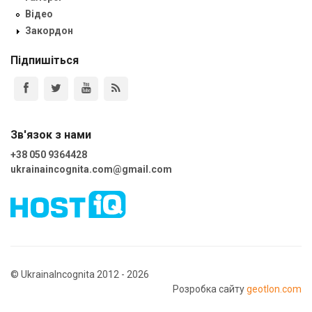
Відео
Закордон
Підпишіться
Зв'язок з нами
+38 050 9364428
ukrainaincognita.com@gmail.com
© UkrainaIncognita 2012 - 2026
Розробка сайту
geotlon.com