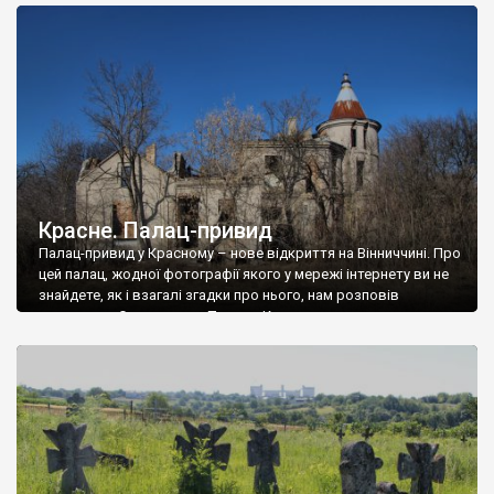
доглянутий, а в іншій суцільна руїна. Руїни палацу Тишкевичів у
Андрушівці, на Вінниччині. Такий стан […]
Красне. Палац-привид
Палац-привид у Красному – нове відкриття на Вінниччині. Про
цей палац, жодної фотографії якого у мережі інтернету ви не
знайдете, як і взагалі згадки про нього, нам розповів
мешканець Самгородка. Палац у Красному вразив не лише
станом руїни і чагарями, які його оточують, але і величчю
навіть у руїні. Можна уявно рекоструювати головний вхід із
[…]