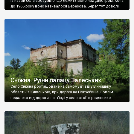
Із назви села зрозуміло, що лежить воно над Дністром. Хоча
до 1965 року воно називалося Березова. Берег тут доволі
високий і крутий, як і майже всюди на Поділлі, але є кілька
грунтових доріг, які збігають аж до самої води – цим
Наддністрянське відрізняється від більшості навколишніх
сіл. У селі є мурована Михайлівська церква. Точної дати […]
Сніжна. Руїни палацу Залеських
Село Сніжна розташоване на самому в’їзді у Вінницьку
область із Київською, при дорозі на Погребище. Зовсім
недалеко від дороги, на в’їзді у село стоїть радянське
рельєфне пано, яке показує жінку і яблуню, а трохи далі, десь
серед дерев, заховалися руїни палацу Залеських. З дороги їх
не видно, але видно дві стареньких колії у траві – […]