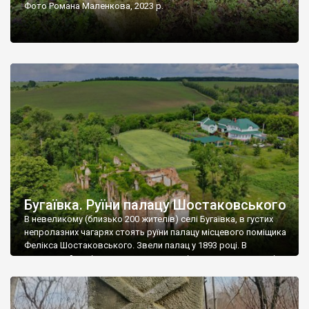
Фото Романа Маленкова, 2023 р.
Бугаївка. Руїни палацу Шостаковського
В невеликому (близько 200 жителів) селі Бугаївка, в густих
непролазних чагарях стоять руїни палацу місцевого поміщика
Фелікса Шостаковського. Звели палац у 1893 році. В
радянський період у ньому спочатку містилася школа, потім
клуб, ще пізніше – гуртожиток. У 60-х роках минулого
століття тут розмістили туберкульозну лікарню. Коли із
палацу виїхала лікарня – ми точно не […]