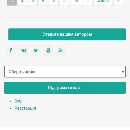
1
2
3
4
5
...
10
...
Далі »
»
Станьте нашим автором
Підтримати сайт
Вхід
Реєстрація