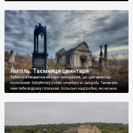
Ямпіль. Таємниця цвинтаря
Табличка і відмітка на карті вказували, що цей цвинтар
польський. Zabytkowy polski cmentarz w Jampolu. Таким він
нам себе відразу і показав: польські надгробки, які можна
віднести до фабричних, польські епітафії… Загалом цвинтар
виявився величезним – порахували площу у GoogleMaps –
виявилося більше семи гектарів. Перше враження про
абсолютну звичайність польського цвинтаря виявилося
оманливим – […]