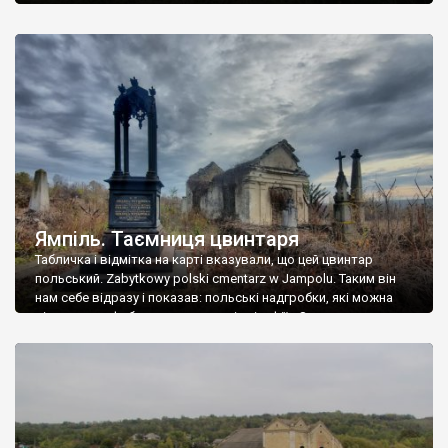
Ямпіль. Таємниця цвинтаря
Табличка і відмітка на карті вказували, що цей цвинтар
польський. Zabytkowy polski cmentarz w Jampolu. Таким він
нам себе відразу і показав: польські надгробки, які можна
віднести до фабричних, польські епітафії… Загалом цвинтар
виявився величезним – порахували площу у GoogleMaps –
виявилося більше семи гектарів. Перше враження про
абсолютну звичайність польського цвинтаря виявилося
оманливим – […]