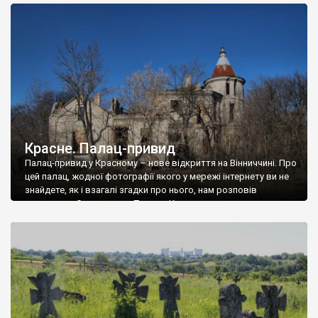
доглянутий, а в іншій суцільна руїна. Руїни палацу Тишкевичів у
Андрушівці, на Вінниччині. Такий стан […]
Красне. Палац-привид
Палац-привид у Красному – нове відкриття на Вінниччині. Про
цей палац, жодної фотографії якого у мережі інтернету ви не
знайдете, як і взагалі згадки про нього, нам розповів
мешканець Самгородка. Палац у Красному вразив не лише
станом руїни і чагарями, які його оточують, але і величчю
навіть у руїні. Можна уявно рекоструювати головний вхід із
[…]