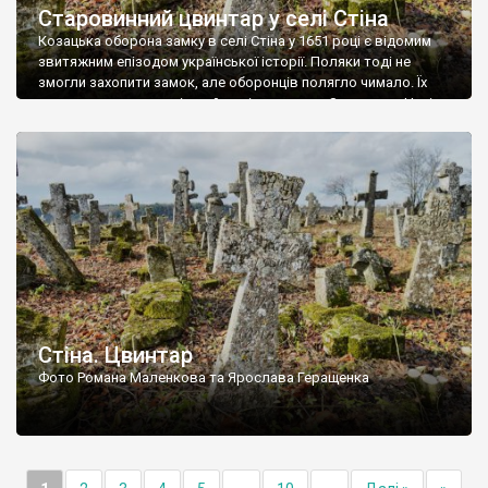
Старовинний цвинтар у селі Стіна
Козацька оборона замку в селі Стіна у 1651 році є відомим
звитяжним епізодом української історії. Поляки тоді не
змогли захопити замок, але оборонців полягло чимало. Їх
поховали на цвинтарі, який тоді називався Замковим. Нині на
місці замку церква із кам’яною огорожею, а цвинтар є. На
ньому чимало хрестів 19 століття, є такі, де епітафії стер […]
Стіна. Цвинтар
Фото Романа Маленкова та Ярослава Геращенка