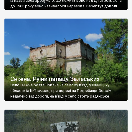
Із назви села зрозуміло, що лежить воно над Дністром. Хоча
до 1965 року воно називалося Березова. Берег тут доволі
високий і крутий, як і майже всюди на Поділлі, але є кілька
грунтових доріг, які збігають аж до самої води – цим
Наддністрянське відрізняється від більшості навколишніх
сіл. У селі є мурована Михайлівська церква. Точної дати […]
Сніжна. Руїни палацу Залеських
Село Сніжна розташоване на самому в’їзді у Вінницьку
область із Київською, при дорозі на Погребище. Зовсім
недалеко від дороги, на в’їзді у село стоїть радянське
рельєфне пано, яке показує жінку і яблуню, а трохи далі, десь
серед дерев, заховалися руїни палацу Залеських. З дороги їх
не видно, але видно дві стареньких колії у траві – […]