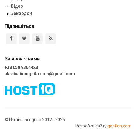
Відео
Закордон
Підпишіться
Зв'язок з нами
+38 050 9364428
ukrainaincognita.com@gmail.com
© UkrainaIncognita 2012 - 2026
Розробка сайту
geotlon.com