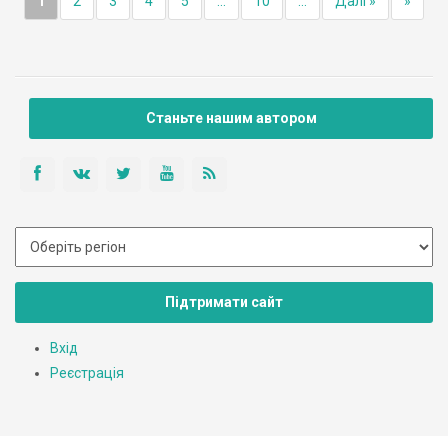
1
2
3
4
5
...
10
...
Далі »
»
Станьте нашим автором
Підтримати сайт
Вхід
Реєстрація