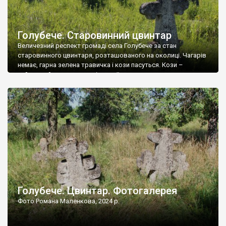
Голубече. Старовинний цвинтар
Величезний респект громаді села Голубече за стан
старовинного цвинтаря, розташованого на околиці. Чагарів
немає, гарна зелена травичка і кози пасуться. Кози –
найкращий регулятор шкідливої, для старих кладовищ,
рослинності. Навесні, коли паростки дерев вкриваються
бруньками, кози ті бруньки обгризають, бо то улюблений
делікатес. На цвинтарі у Голубечому ціла колекція
різноманітних форм хрестів. Село відносно невелике, […]
Голубече. Цвинтар. Фотогалерея
Фото Романа Маленкова, 2024 р.