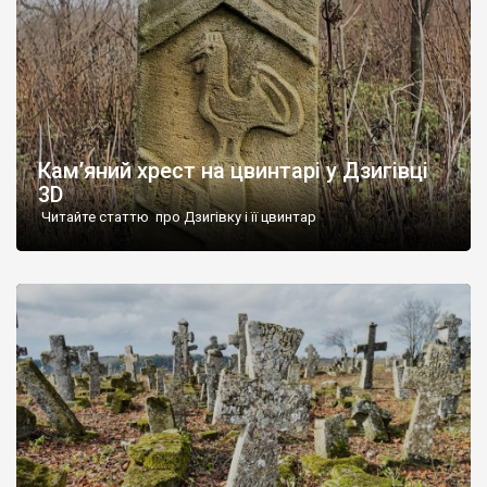
Кам’яний хрест на цвинтарі у Дзигівці
3D
Читайте статтю про Дзигівку і її цвинтар