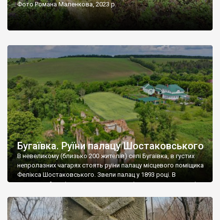
Фото Романа Маленкова, 2023 р.
Бугаївка. Руїни палацу Шостаковського
В невеликому (близько 200 жителів) селі Бугаївка, в густих
непролазних чагарях стоять руїни палацу місцевого поміщика
Фелікса Шостаковського. Звели палац у 1893 році. В
радянський період у ньому спочатку містилася школа, потім
клуб, ще пізніше – гуртожиток. У 60-х роках минулого
століття тут розмістили туберкульозну лікарню. Коли із
палацу виїхала лікарня – ми точно не […]