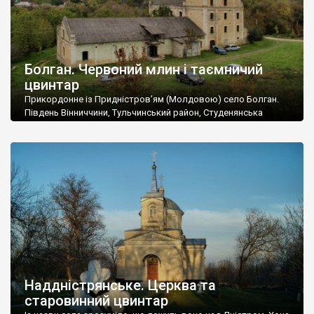
Болган. Червоний млин і таємничий
цвинтар
Прикордонне із Придністров’ям (Молдовою) село Болган.
Південь Вінниччини, Тульчинський район, Студенянська
громада. У селі мешкає близько тисячі осіб. Спочатку ми
дізналися, що у Болгані є величезний захаращений
старовинний цвинтар із кам’яними хрестами. Всі епітафії, які
збереглися, написані кирилицею, церковнослов’янською
мовою. За всіма традиційними ознаками – цвинтар
український. Хрести датуються 19 століттям. У 1924-1940
роках Болган […]
Наддністрянське. Церква та
старовинний цвинтар