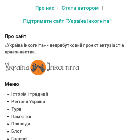
Про нас
Стати автором
Підтримати сайт “Україна Інкогніта”
Про сайт
«Україна Інкогніта» - неприбутковий проект ентузіастів
краєзнавства.
Меню
Історія і традиції
Регіони України
Тури
Пам'ятки
Природа
Блог
Галереї