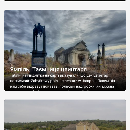
Ямпіль. Таємниця цвинтаря
Табличка і відмітка на карті вказували, що цей цвинтар
польський. Zabytkowy polski cmentarz w Jampolu. Таким він
нам себе відразу і показав: польські надгробки, які можна
віднести до фабричних, польські епітафії… Загалом цвинтар
виявився величезним – порахували площу у GoogleMaps –
виявилося більше семи гектарів. Перше враження про
абсолютну звичайність польського цвинтаря виявилося
оманливим – […]