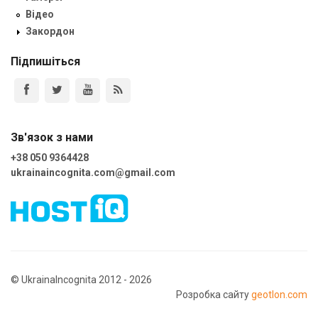
Відео
Закордон
Підпишіться
Зв'язок з нами
+38 050 9364428
ukrainaincognita.com@gmail.com
© UkrainaIncognita 2012 - 2026
Розробка сайту
geotlon.com