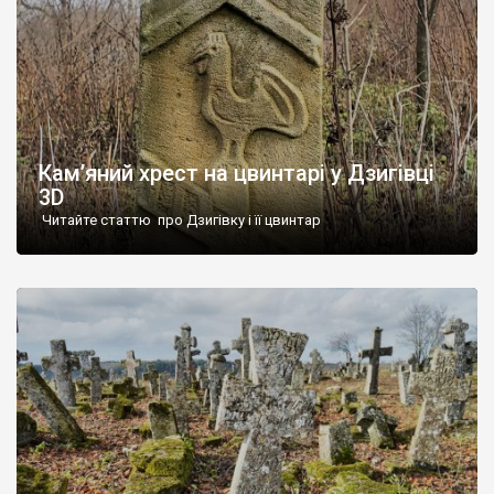
Кам’яний хрест на цвинтарі у Дзигівці
3D
Читайте статтю про Дзигівку і її цвинтар