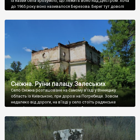
Із назви села зрозуміло, що лежить воно над Дністром. Хоча
до 1965 року воно називалося Березова. Берег тут доволі
високий і крутий, як і майже всюди на Поділлі, але є кілька
грунтових доріг, які збігають аж до самої води – цим
Наддністрянське відрізняється від більшості навколишніх
сіл. У селі є мурована Михайлівська церква. Точної дати […]
Сніжна. Руїни палацу Залеських
Село Сніжна розташоване на самому в’їзді у Вінницьку
область із Київською, при дорозі на Погребище. Зовсім
недалеко від дороги, на в’їзді у село стоїть радянське
рельєфне пано, яке показує жінку і яблуню, а трохи далі, десь
серед дерев, заховалися руїни палацу Залеських. З дороги їх
не видно, але видно дві стареньких колії у траві – […]