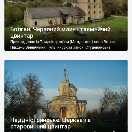
Болган. Червоний млин і таємничий
цвинтар
Прикордонне із Придністров’ям (Молдовою) село Болган.
Південь Вінниччини, Тульчинський район, Студенянська
громада. У селі мешкає близько тисячі осіб. Спочатку ми
дізналися, що у Болгані є величезний захаращений
старовинний цвинтар із кам’яними хрестами. Всі епітафії, які
збереглися, написані кирилицею, церковнослов’янською
мовою. За всіма традиційними ознаками – цвинтар
український. Хрести датуються 19 століттям. У 1924-1940
роках Болган […]
Наддністрянське. Церква та
старовинний цвинтар