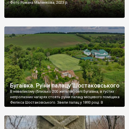
Фото Романа Маленкова, 2023 р.
Бугаївка. Руїни палацу Шостаковського
В невеликому (близько 200 жителів) селі Бугаївка, в густих
непролазних чагарях стоять руїни палацу місцевого поміщика
Фелікса Шостаковського. Звели палац у 1893 році. В
радянський період у ньому спочатку містилася школа, потім
клуб, ще пізніше – гуртожиток. У 60-х роках минулого
століття тут розмістили туберкульозну лікарню. Коли із
палацу виїхала лікарня – ми точно не […]