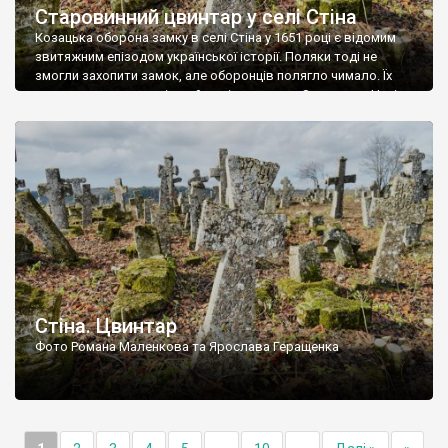
Старовинний цвинтар у селі Стіна
Козацька оборона замку в селі Стіна у 1651 році є відомим
звитяжним епізодом української історії. Поляки тоді не
змогли захопити замок, але оборонців полягло чимало. Їх
поховали на цвинтарі, який тоді називався Замковим. Нині на
місці замку церква із кам’яною огорожею, а цвинтар є. На
ньому чимало хрестів 19 століття, є такі, де епітафії стер […]
Стіна. Цвинтар
Фото Романа Маленкова та Ярослава Геращенка