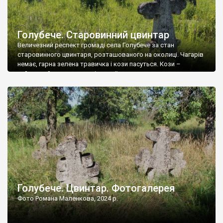
Голубече. Старовинний цвинтар
Величезний респект громаді села Голубече за стан
старовинного цвинтаря, розташованого на околиці. Чагарів
немає, гарна зелена травичка і кози пасуться. Кози –
найкращий регулятор шкідливої, для старих кладовищ,
рослинності. Навесні, коли паростки дерев вкриваються
бруньками, кози ті бруньки обгризають, бо то улюблений
делікатес. На цвинтарі у Голубечому ціла колекція
різноманітних форм хрестів. Село відносно невелике, […]
Голубече. Цвинтар. Фотогалерея
Фото Романа Маленкова, 2024 р.