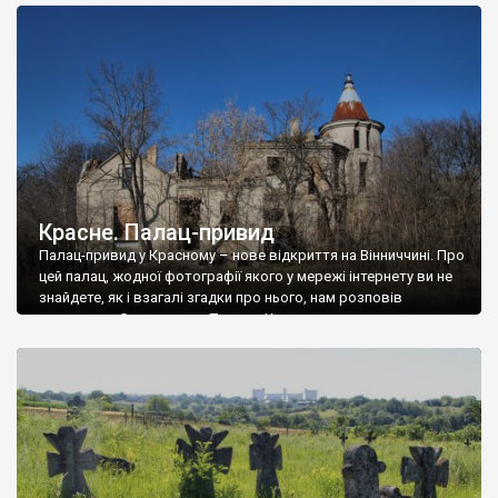
доглянутий, а в іншій суцільна руїна. Руїни палацу Тишкевичів у
Андрушівці, на Вінниччині. Такий стан […]
Красне. Палац-привид
Палац-привид у Красному – нове відкриття на Вінниччині. Про
цей палац, жодної фотографії якого у мережі інтернету ви не
знайдете, як і взагалі згадки про нього, нам розповів
мешканець Самгородка. Палац у Красному вразив не лише
станом руїни і чагарями, які його оточують, але і величчю
навіть у руїні. Можна уявно рекоструювати головний вхід із
[…]