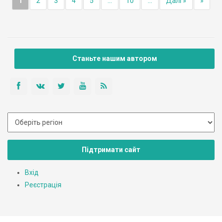
1
2
3
4
5
...
10
...
Далі »
»
Станьте нашим автором
Підтримати сайт
Вхід
Реєстрація