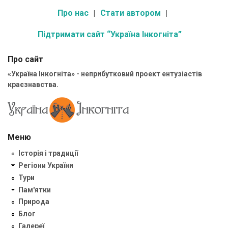
Про нас
Стати автором
Підтримати сайт “Україна Інкогніта”
Про сайт
«Україна Інкогніта» - неприбутковий проект ентузіастів
краєзнавства.
Меню
Історія і традиції
Регіони України
Тури
Пам'ятки
Природа
Блог
Галереї