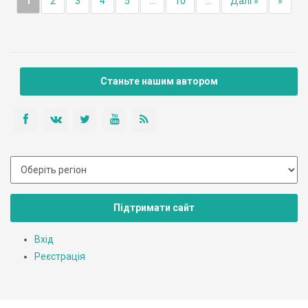
1
2
3
4
5
...
10
...
Далі »
»
Станьте нашим автором
Підтримати сайт
Вхід
Реєстрація