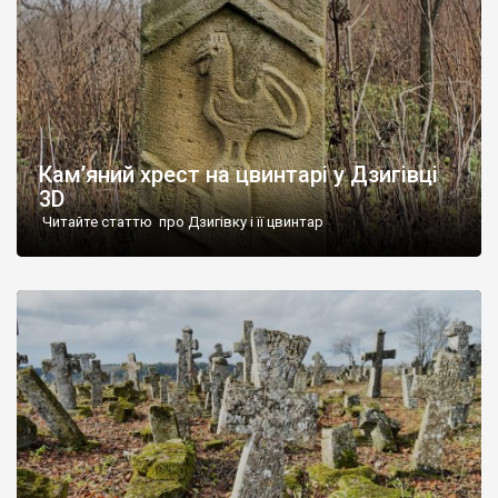
Кам’яний хрест на цвинтарі у Дзигівці
3D
Читайте статтю про Дзигівку і її цвинтар