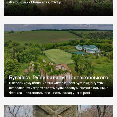
Фото Романа Маленкова, 2023 р.
Бугаївка. Руїни палацу Шостаковського
В невеликому (близько 200 жителів) селі Бугаївка, в густих
непролазних чагарях стоять руїни палацу місцевого поміщика
Фелікса Шостаковського. Звели палац у 1893 році. В
радянський період у ньому спочатку містилася школа, потім
клуб, ще пізніше – гуртожиток. У 60-х роках минулого
століття тут розмістили туберкульозну лікарню. Коли із
палацу виїхала лікарня – ми точно не […]