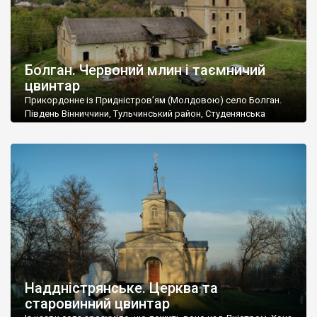
Болган. Червоний млин і таємничий
цвинтар
Прикордонне із Придністров’ям (Молдовою) село Болган.
Південь Вінниччини, Тульчинський район, Студенянська
громада. У селі мешкає близько тисячі осіб. Спочатку ми
дізналися, що у Болгані є величезний захаращений
старовинний цвинтар із кам’яними хрестами. Всі епітафії, які
збереглися, написані кирилицею, церковнослов’янською
мовою. За всіма традиційними ознаками – цвинтар
український. Хрести датуються 19 століттям. У 1924-1940
роках Болган […]
Наддністрянське. Церква та
старовинний цвинтар