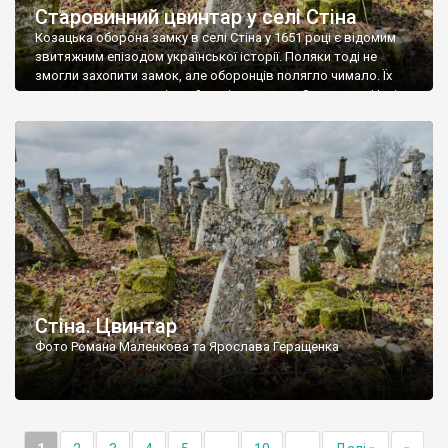
Старовинний цвинтар у селі Стіна
Козацька оборона замку в селі Стіна у 1651 році є відомим
звитяжним епізодом української історії. Поляки тоді не
змогли захопити замок, але оборонців полягло чимало. Їх
поховали на цвинтарі, який тоді називався Замковим. Нині на
місці замку церква із кам’яною огорожею, а цвинтар є. На
ньому чимало хрестів 19 століття, є такі, де епітафії стер […]
Стіна. Цвинтар
Фото Романа Маленкова та Ярослава Геращенка