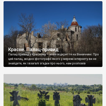
доглянутий, а в іншій суцільна руїна. Руїни палацу Тишкевичів у
Андрушівці, на Вінниччині. Такий стан […]
Красне. Палац-привид
Палац-привид у Красному – нове відкриття на Вінниччині. Про
цей палац, жодної фотографії якого у мережі інтернету ви не
знайдете, як і взагалі згадки про нього, нам розповів
мешканець Самгородка. Палац у Красному вразив не лише
станом руїни і чагарями, які його оточують, але і величчю
навіть у руїні. Можна уявно рекоструювати головний вхід із
[…]