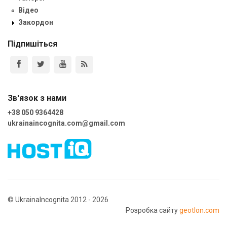
Відео
Закордон
Підпишіться
Зв'язок з нами
+38 050 9364428
ukrainaincognita.com@gmail.com
© UkrainaIncognita 2012 - 2026
Розробка сайту
geotlon.com