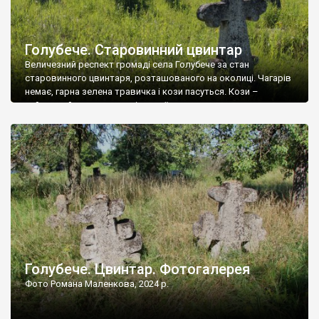
Голубече. Старовинний цвинтар
Величезний респект громаді села Голубече за стан
старовинного цвинтаря, розташованого на околиці. Чагарів
немає, гарна зелена травичка і кози пасуться. Кози –
найкращий регулятор шкідливої, для старих кладовищ,
рослинності. Навесні, коли паростки дерев вкриваються
бруньками, кози ті бруньки обгризають, бо то улюблений
делікатес. На цвинтарі у Голубечому ціла колекція
різноманітних форм хрестів. Село відносно невелике, […]
Голубече. Цвинтар. Фотогалерея
Фото Романа Маленкова, 2024 р.