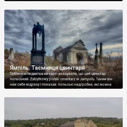
Ямпіль. Таємниця цвинтаря
Табличка і відмітка на карті вказували, що цей цвинтар
польський. Zabytkowy polski cmentarz w Jampolu. Таким він
нам себе відразу і показав: польські надгробки, які можна
віднести до фабричних, польські епітафії… Загалом цвинтар
виявився величезним – порахували площу у GoogleMaps –
виявилося більше семи гектарів. Перше враження про
абсолютну звичайність польського цвинтаря виявилося
оманливим – […]