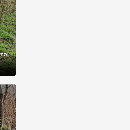
раві –
ото