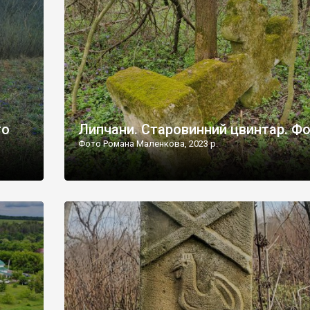
дороги їх не видно, але видно дві стареньких колії у т
лишніх
[…]
ати […]
то
Липчани. Старовинний цвинтар. Ф
Фото Романа Маленкова, 2023 р.