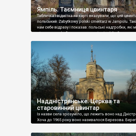
Ямпіль. Таємниця цвинтаря
Табличка і відмітка на карті вказували, що цей цвинт
польський. Zabytkowy polski cmentarz w Jampolu. Так
нам себе відразу і показав: польські надгробки, які
віднести до фабричних, польські епітафії… Загалом 
виявився величезним – порахували площу у Google
виявилося більше семи гектарів. Перше враження п
абсолютну звичайність польського цвинтаря вияви
оманливим – […]
Наддністрянське. Церква та
старовинний цвинтар
Із назви села зрозуміло, що лежить воно над Дністр
Хоча до 1965 року воно називалося Березова. Берег
доволі високий і крутий, як і майже всюди на Поділлі
кілька грунтових доріг, які збігають аж до самої вод