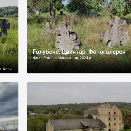
[…]
Голубече. Цвинтар. Фотогалерея
Фото Романа Маленкова, 2024 р.
я. Кози
овищ,
ються
ений
 […]