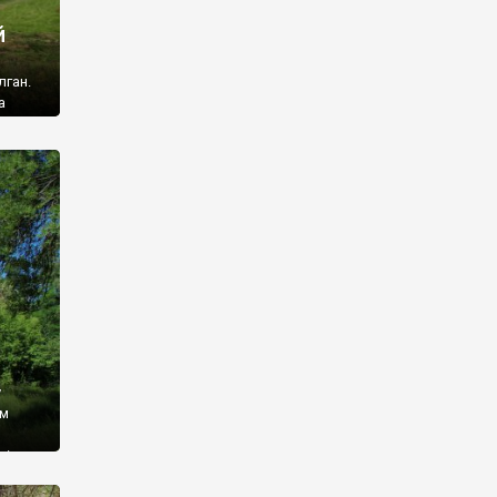
й
лган.
а
 ми
ї, які
кою
940
у
ім
і,
 З