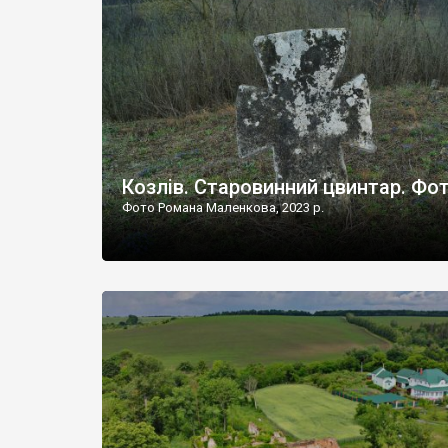
Наддністрянське відрізняється від більшості навко
сіл. У селі є мурована Михайлівська церква. Точної д
Козлів. Старовинний цвинтар. Фо
Фото Романа Маленкова, 2023 р.