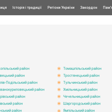
ниця
Історія і традиції
Регіони України
Закордон
Пам'
опільський район
Томашпільський район
вецький район
Тростянецький район
лів-Подільський район
Тульчинський район
ванокуриловецький район
Хмільницький район
рівський район
Чечельницький район
івський район
Шаргородський район
нський район
Ямпільський район