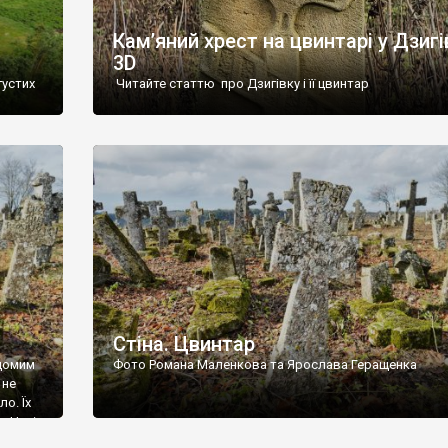
Кам’яний хрест на цвинтарі у Дзигі
3D
густих
Читайте статтю про Дзигівку і її цвинтар
93 році.
ола,
инулого
и із
Стіна. Цвинтар
ідомим
Фото Романа Маленкова та Ярослава Геращенка
 не
о. Їх
. Нині
ар є.