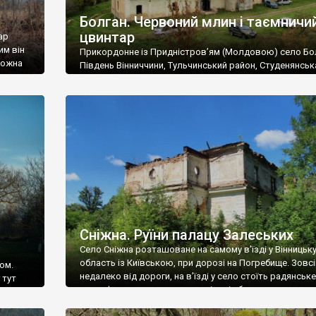
Болган. Червоний млин і таємничи
цвинтар
ар
им він
Прикордонне із Придністров’ям (Молдовою) село Бо
 можна
Південь Вінниччини, Тульчинський район, Студенянськ
цвинтар
громада. У селі мешкає близько тисячі осіб. Спочатку
Maps –
дізналися, що у Болгані є величезний захаращений
ро
старовинний цвинтар із кам’яними хрестами. Всі епітафі
лося
збереглися, написані кирилицею, церковнослов’янсь
мовою. За всіма традиційними ознаками – цвинтар
український. Хрести датуються 19 століттям. У 1924-1
роках Болган […]
Сніжна. Руїни палацу Залеських
Село Сніжна розташоване на самому в’їзді у Вінницьк
область із Київською, при дорозі на Погребище. Зовс
ом.
недалеко від дороги, на в’їзді у село стоїть радянське
 тут
рельєфне пано, яке показує жінку і яблуню, а трохи дал
, але є
десь серед дерев, заховалися руїни палацу Залеських.
и – цим