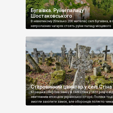
Бугаївка. Руїни палацу
Шостаковського
В невеликому (близько 200 жителів) селі Бугаївка, в 
непролазних чагарях стоять руїни палацу місцевого
поміщика Фелікса Шостаковського. Звели палац у 18
В радянський період у ньому спочатку містилася шк
потім клуб, ще пізніше – гуртожиток. У 60-х роках м
століття тут розмістили туберкульозну лікарню. Кол
палацу виїхала лікарня – ми точно не […]
Старовинний цвинтар у селі Стіна
Козацька оборона замку в селі Стіна у 1651 році є в
звитяжним епізодом української історії. Поляки тоді
змогли захопити замок, але оборонців полягло чимал
поховали на цвинтарі, який тоді називався Замковим
на місці замку церква із кам’яною огорожею, а цвинт