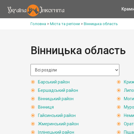
Крам
Головна
>
Міста та регіони
>
Вінницька область
Вінницька область
Барський район
Криж
Бершадський район
Липо
Вінницький район
Моги
Вінниця
Муро
Гайсинський район
Неми
Жмеринський район
Орат
Іллінецький район
Піща