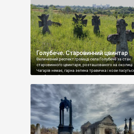
у Андрушівці, на Вінниччині. Такий стан […]
Голубече. Старовинний цвинтар
Величезний респект громаді села Голубече за стан
старовинного цвинтаря, розташованого на околиці.
Чагарів немає, гарна зелена травичка і кози пасутьс
– найкращий регулятор шкідливої, для старих клад
рослинності. Навесні, коли паростки дерев вкрива
бруньками, кози ті бруньки обгризають, бо то улюбл
делікатес. На цвинтарі у Голубечому ціла колекція
різноманітних форм хрестів. Село відносно невелике,